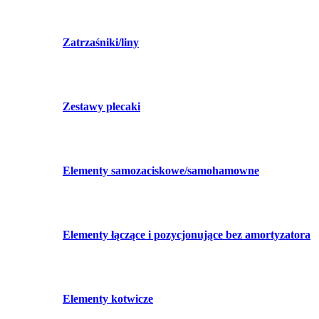
Zatrzaśniki/liny
Zestawy plecaki
Elementy samozaciskowe/samohamowne
Elementy łączące i pozycjonujące bez amortyzatora
Elementy kotwicze