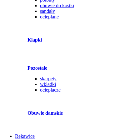
obuwie do kostki
sandały
ocieplane
Klapki
Pozostałe
skarpety
wkładki
ocieplacze
Obuwie damskie
Rękawice