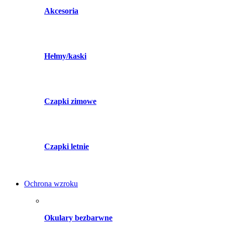
Akcesoria
Hełmy/kaski
Czapki zimowe
Czapki letnie
Ochrona wzroku
Okulary bezbarwne