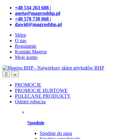
Przejdź
Przeskocz
+48 534 263 688 |
do
do
aneta@magrosbhp.pl
nawigacji
treści
+48 570 730 068 |
dawid@magrosbhp.pl
Sklep
O nas
Regulamin
Kontakt Magros
Moje konto
PROMOCJE
PROMOCJE HURTOWE
POLECANE PRODUKTY
Odzież robocza
Spodnie
Spodnie do pasa
Spodnie ogrodniczki