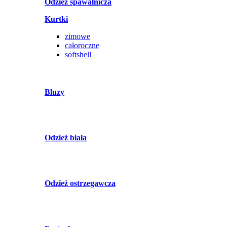
Odzież spawalnicza
Kurtki
zimowe
całoroczne
softshell
Bluzy
Odzież biała
Odzież ostrzegawcza