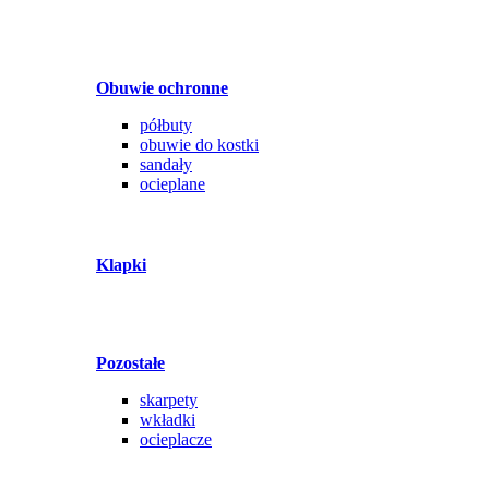
Obuwie ochronne
półbuty
obuwie do kostki
sandały
ocieplane
Klapki
Pozostałe
skarpety
wkładki
ocieplacze