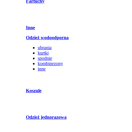
Fartuchy
Inne
Odzież wodoodporna
ubrania
kurtki
spodnie
kombinezony
inne
Koszule
Odzież jednorazowa