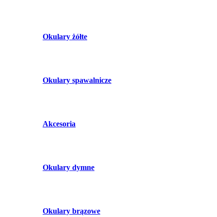
Okulary żółte
Okulary spawalnicze
Akcesoria
Okulary dymne
Okulary brązowe