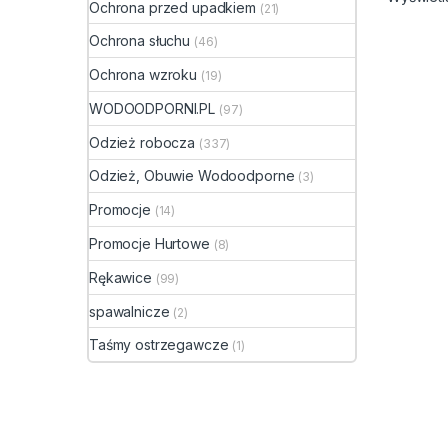
Ochrona przed upadkiem
EN-37
(21)
(AKLM
Ochrona słuchu
(46)
zabez
subst
Ochrona wzroku
(19)
EN-37
przed
WODOODPORNI.PL
(97)
Odzież robocza
Odpor
(337)
subst
Odzież, Obuwie Wodoodporne
(3)
1:201
Promocje
(14)
A – Me
min
Promocje Hurtowe
(8)
K – W
Rękawice
(99)
| klas
L – kw
spawalnicze
(2)
klasa 
M – K
Taśmy ostrzegawcze
(1)
klasa 
N – Kw
2 | > 
P – N
klasa 