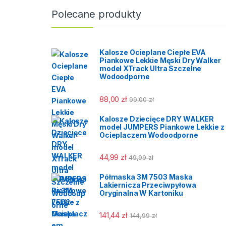
T – Fo
Polecane produkty
6 | > 
Kalosze Ocieplane Ciepłe EVA
Piankowe Lekkie Męski Dry Walker
model XTrack Ultra Szczelne
Wodoodporne
88,00
zł
99,00
zł
Kalosze Dziecięce DRY WALKER
model JUMPERS Piankowe Lekkie z
Ocieplaczem Wodoodporne
44,99
zł
49,99
zł
Półmaska 3M 7503 Maska
Lakiernicza Przeciwpyłowa
Oryginalna W Kartoniku
141,44
zł
144,99
zł