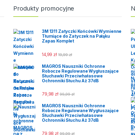
rmaldehyd 37% | klasa
Produkty promocyjne
N
480 min
3M 1311 Zatyczki Końcówki Wymienne
Tłumiące do Zatyczek na Pałąku
Zapas Komplet
14,99
zł
19,99
zł
MAGROS Nauszniki Ochronne
Robocze Regulowane Wygłuszające
Słuchawki Przeciwhałasowe
Ochronniki Słuchu Aż 37dB
79,98
zł
99,99
zł
MAGROS Nauszniki Ochronne
Robocze Regulowane Wygłuszające
Słuchawki Przeciwhałasowe
Ochronniki Słuchu Aż 37dB
79,98
zł
99,99
zł