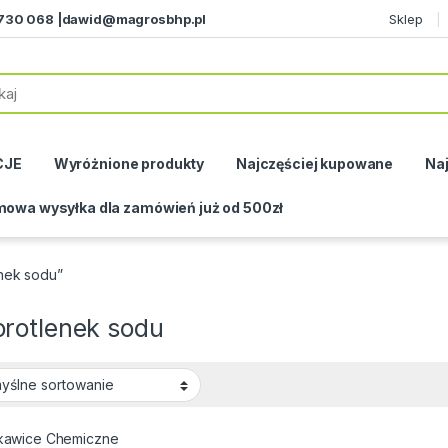
730 068 |
dawid@magrosbhp.pl
Sklep
CJE
Wyróżnione produkty
Najczęściej kupowane
Naj
owa wysyłka dla zamówień już od 500zł
nek sodu”
rotlenek sodu