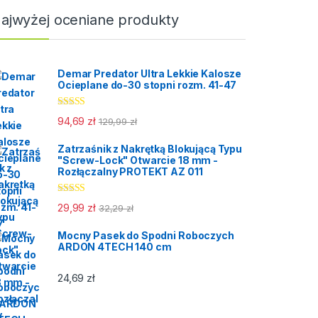
ajwyżej oceniane produkty
Demar Predator Ultra Lekkie Kalosze
Ocieplane do-30 stopni rozm. 41-47
Oceniono
94,69
zł
129,99
zł
5.00
na 5
Zatrzaśnik z Nakrętką Blokującą Typu
"Screw-Lock" Otwarcie 18 mm -
Rozłączalny PROTEKT AZ 011
Oceniono
29,99
zł
32,29
zł
5.00
na 5
Mocny Pasek do Spodni Roboczych
ARDON 4TECH 140 cm
24,69
zł