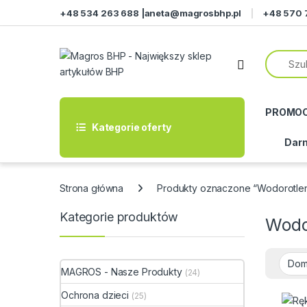
Przejdź do nawigacji
Przeskocz do treści
+48 534 263 688 |
aneta@magrosbhp.pl
+48 570 
PROMO
Kategorie oferty
Darm
Strona główna
Produkty oznaczone “Wodorotle
Kategorie produktów
Wodo
MAGROS - Nasze Produkty
(24)
Ochrona dzieci
(25)