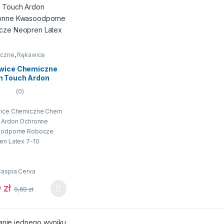
czne
,
Rękawice
wice Chemiczne
 Touch Ardon
onne
(0)
oodporne
cze Neopren Latex
ice Chemiczne Chem
 Ardon Ochronne
odporne Robocze
en Latex 7-10
iczki Chem Touch
iają normy BHP:
Caspia Cerva
9
zł
0:2003+A1:2009 –
9,69
zł
rodukt ma wiele wariantów. Opcje można wybrać na stronie produktu
ania ogólne
:2016 (2110x) –
ność mechaniczna
anie jednego wyniku