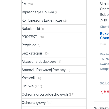
3M
(26)
Impregnacja Obuwia
(2)
Kombinezony Lakiernicze
(2)
Chemi
Nakolanniki
(1)
Ręka
PROTEKT
(20)
Chem
Ochr
Przyłbice
(1)
Kwas
0
Robo
n
Bez kategorii
(10)
Rękaw
a
7-10
5
Touch
Akcesoria dodatkowe
(3)
Kwaso
Neopr
Apteczki Pierwszej Pomocy
(3)
Rękaw
Kamizelki
(6)
spełn
SKU: 
Obuwie
(200)
7,9
EN-42
Ten p
Ochrona dróg oddechowych
(37)
wymag
EN-388
Ochrona głowy
(83)
odpor
Wyświetl