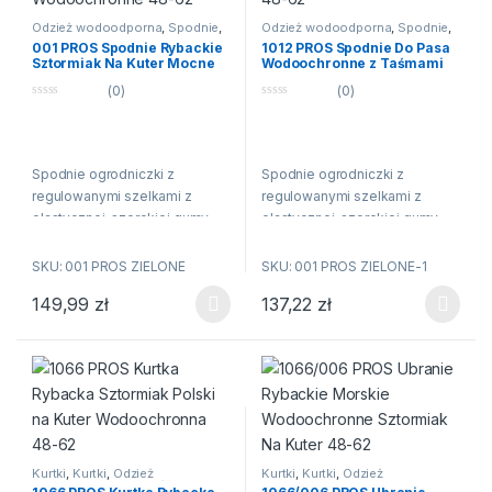
Odzież wodoodporna
,
Spodnie
,
Odzież wodoodporna
,
Spodnie
,
WODOODPORNI.PL
Spodnie
,
WODOODPORNI.PL
001 PROS Spodnie Rybackie
1012 PROS Spodnie Do Pasa
Sztormiak Na Kuter Mocne
Wodoochronne z Taśmami
Wodoochronne 48-62
Ostrzegawczymi 48-62
(0)
(0)
0
0
n
n
a
a
5
5
Spodnie ogrodniczki z
Spodnie ogrodniczki z
regulowanymi szelkami z
regulowanymi szelkami z
elastycznej, szerokiej gumy.
elastycznej, szerokiej gumy.
Model produkowany z
Model produkowany z
wodoochronnej, wytrzymałej
wodoochronnej, wytrzymałej
SKU: 001 PROS ZIELONE
SKU: 001 PROS ZIELONE-1
tkaniny Plavitex Heavy Duty,
tkaniny Plavitex Heavy Duty,
149,99
zł
137,22
zł
przeznaczony do użytku przy
przeznaczony do użytku przy
Ten produkt ma wiele wariantów. Opcje można wybrać na stroni
Ten produkt ma wiele wariantów
pracach rybackich w trudnych
pracach rybackich w trudnych
warunkach na morzu. Zapewnia
warunkach na morzu. Zapewnia
skuteczną ochronę przed
skuteczną ochronę przed
wiatrem, deszczem i słoną
wiatrem, deszczem i słoną
wodą. Technika obustronnego
wodą. Technika obustronnego
zgrzewania zwiększa
zgrzewania zwiększa
wytrzymałość szwów. Produkt
wytrzymałość szwów. Produkt
Kurtki
,
Kurtki
,
Odzież
Kurtki
,
Kurtki
,
Odzież
spełnia standardy europejskich
spełnia standardy europejskich
wodoodporna
,
Odzież, Obuwie
wodoodporna
,
Spodnie
,