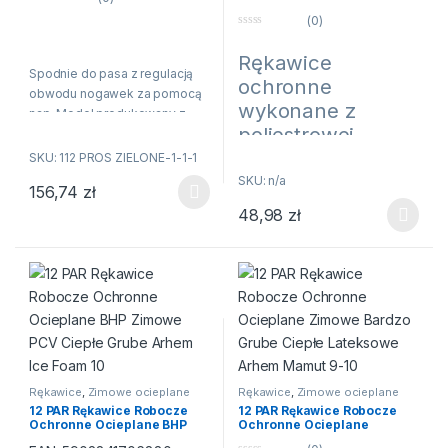
62
wytrzymałość szwów. Produkt
Niebieskim Lateksem
0
(0)
Piankowe ARHEM FANCY
n
spełnia standardy europejskich
GRIP r.8-10
0
a
norm: EN ISO 13688 i EN 343.
n
5
Rękawice
a
Spodnie do pasa z regulacją
5
ochronne
obwodu nogawek za pomocą
wykonane z
nap. Model produkowany z
poliestrowej
wodoochronnej tkaniny
Plavitex, przeznaczony do
dzianiny w kolorze
SKU: 112 PROS ZIELONE-1-1-1
użytku w niesprzyjających
niebieskim,
SKU: n/a
156,74
zł
warunkach pogodowych.
Ten produkt ma wiele wariantów. Opcje można wybrać na stroni
powlekane
48,98
zł
Zapewnia skuteczną ochronę
Ten produkt ma wiele wariantów
niebieskim
przed wiatrem i deszczem.
lateksem o
Technika obustronnego
zgrzewania zwiększa
piankowej
wytrzymałość szwów. Produkt
strukturze FANCY
spełnia standardy europejskich
GRIP
norm: EN ISO 13688 i EN 343.
► Rękawice powleczenie do
kości śródręcza chroni dłoń i
Rękawice
,
Zimowe ocieplane
Rękawice
,
Zimowe ocieplane
palce użytkownika.
12 PAR Rękawice Robocze
12 PAR Rękawice Robocze
Ochronne Ocieplane BHP
Ochronne Ocieplane
► Dodatkowa
warstwa
Zimowe PCV Ciepłe Grube
Zimowe Bardzo Grube