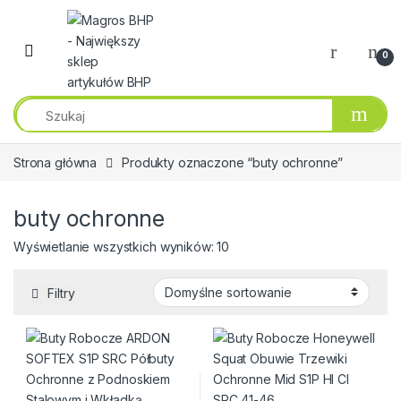
Przejdź do nawigacji
Przeskocz do treści
0
Strona główna
Produkty oznaczone “buty ochronne”
buty ochronne
Wyświetlanie wszystkich wyników: 10
Filtry