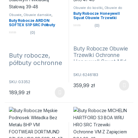
Obuwie do kostki
,
Obuwie do
kostki
,
Obuwie ochronne
,
Buty Robocze Honeywell
Obuwie robocze
Obuwie
,
Obuwie damskie
,
Squat Obuwie Trzewiki
Obuwie ochronne
,
Obuwie
Buty Robocze ARDON
robocze
,
Półbuty
,
Półbuty
Ochronne Mid S1P HI CI SRC
SOFTEX S1P SRC Półbuty
(0)
41-46
Ochronne z Podnoskiem
0
(0)
Stalowym i Wkładką Stalową
n
39-48
0
a
n
5
a
Buty Robocze Obuwie
5
Buty robocze,
Trzewiki Ochronne
Honeywell Squat Mid
półbuty ochronne
S1P HI CI SRC 41-46
ze stalowym
SKU: 6246183
100 % Metal Free
podnoskiem i
SKU: G3352
stalową wkładką
359,99
zł
Numer produktu:
Ten produkt ma wiele wariantów
antyprzebiciową
189,99
zł
6246183
Ten produkt ma wiele wariantów. Opcje można wybrać na stroni
w podeszwie
Znakomitej jakości trzewiki
ARDON SOFTEX
robocze znanej i cenionej
S1P SRC
marki
Honeywell Squat Mid
S1P HI CI SRC
. Szeroki
Charakterystyka produktu:
wachlarz korzyści. Każdy but z
linii Ultimate Footwear cechuje
Producent Ardon Saferty-