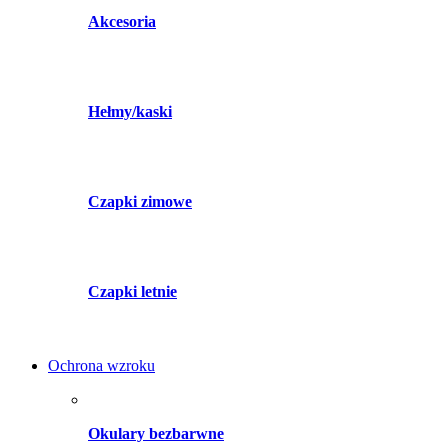
Akcesoria
Hełmy/kaski
Czapki zimowe
Czapki letnie
Ochrona wzroku
Okulary bezbarwne