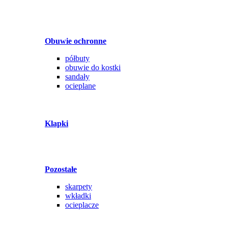
Obuwie ochronne
półbuty
obuwie do kostki
sandały
ocieplane
Klapki
Pozostałe
skarpety
wkładki
ocieplacze