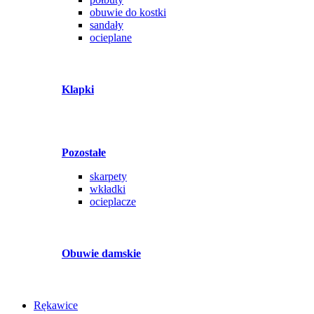
obuwie do kostki
sandały
ocieplane
Klapki
Pozostałe
skarpety
wkładki
ocieplacze
Obuwie damskie
Rękawice