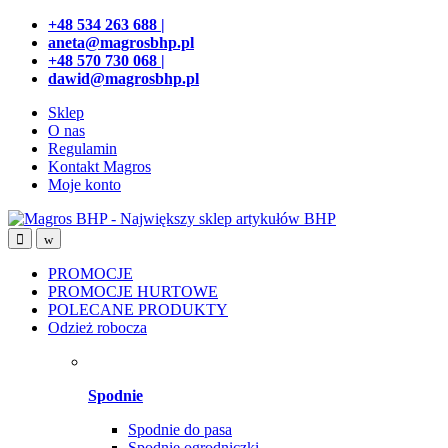
Przejdź
Przeskocz
+48 534 263 688 |
do
do
aneta@magrosbhp.pl
nawigacji
treści
+48 570 730 068 |
dawid@magrosbhp.pl
Sklep
O nas
Regulamin
Kontakt Magros
Moje konto
PROMOCJE
PROMOCJE HURTOWE
POLECANE PRODUKTY
Odzież robocza
Spodnie
Spodnie do pasa
Spodnie ogrodniczki