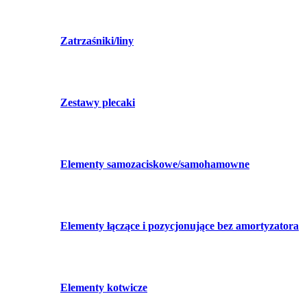
Zatrzaśniki/liny
Zestawy plecaki
Elementy samozaciskowe/samohamowne
Elementy łączące i pozycjonujące bez amortyzatora
Elementy kotwicze