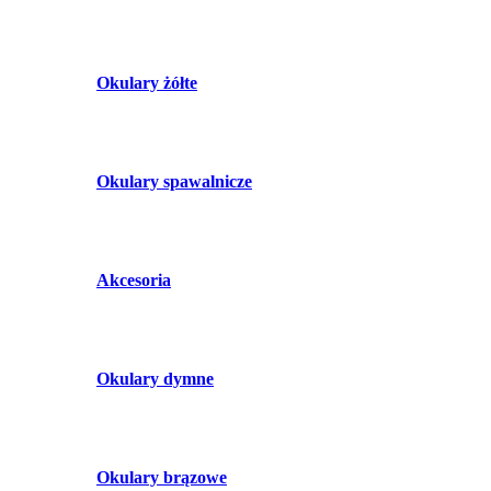
Okulary żółte
Okulary spawalnicze
Akcesoria
Okulary dymne
Okulary brązowe