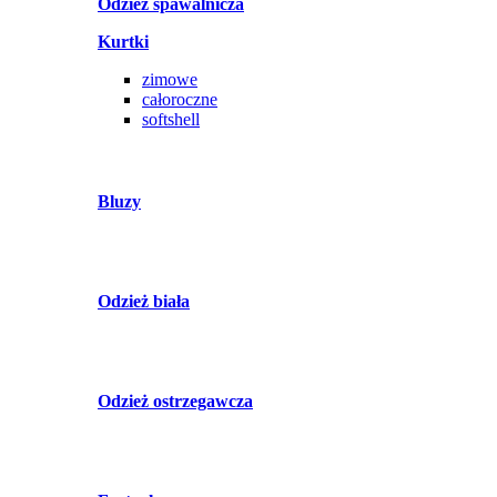
Odzież spawalnicza
Kurtki
zimowe
całoroczne
softshell
Bluzy
Odzież biała
Odzież ostrzegawcza