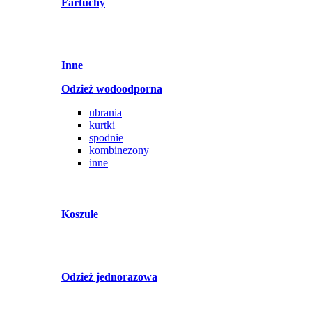
Fartuchy
Inne
Odzież wodoodporna
ubrania
kurtki
spodnie
kombinezony
inne
Koszule
Odzież jednorazowa