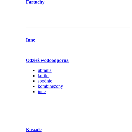
Fartuchy
Inne
Odzież wodoodporna
ubrania
kurtki
spodnie
kombinezony
inne
Koszule