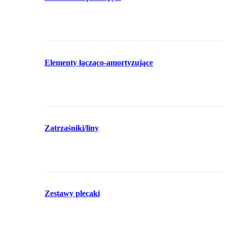
Elementy łącząco-amortyzujące
Zatrzaśniki/liny
Zestawy plecaki