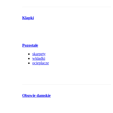
Klapki
Pozostałe
skarpety
wkładki
ocieplacze
Obuwie damskie