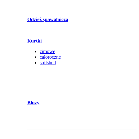
Odzież spawalnicza
Kurtki
zimowe
całoroczne
softshell
Bluzy