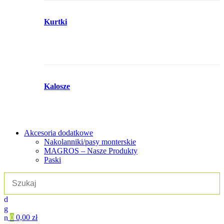
Kurtki
Kalosze
Akcesoria dodatkowe
Nakolanniki/pasy monterskie
MAGROS – Nasze Produkty
Paski
0
0,00
zł