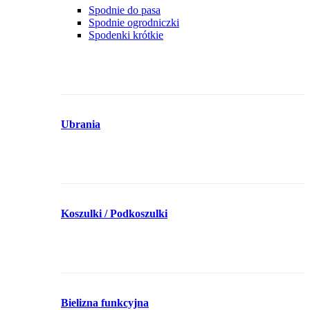
Spodnie do pasa
Spodnie ogrodniczki
Spodenki krótkie
Ubrania
Koszulki / Podkoszulki
Bielizna funkcyjna