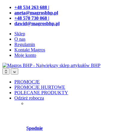
Przejdź
Przeskocz
+48 534 263 688 |
do
do
aneta@magrosbhp.pl
nawigacji
treści
+48 570 730 068 |
dawid@magrosbhp.pl
Sklep
O nas
Regulamin
Kontakt Magros
Moje konto
PROMOCJE
PROMOCJE HURTOWE
POLECANE PRODUKTY
Odzież robocza
Spodnie