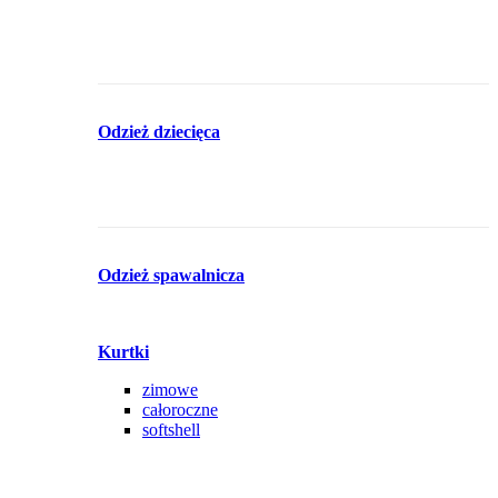
Odzież dziecięca
Odzież spawalnicza
Kurtki
zimowe
całoroczne
softshell