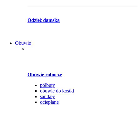
Odzież damska
Obuwie
Obuwie robocze
półbuty
obuwie do kostki
sandały
ocieplane