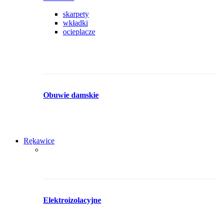
skarpety
wkładki
ocieplacze
Obuwie damskie
Rękawice
Elektroizolacyjne