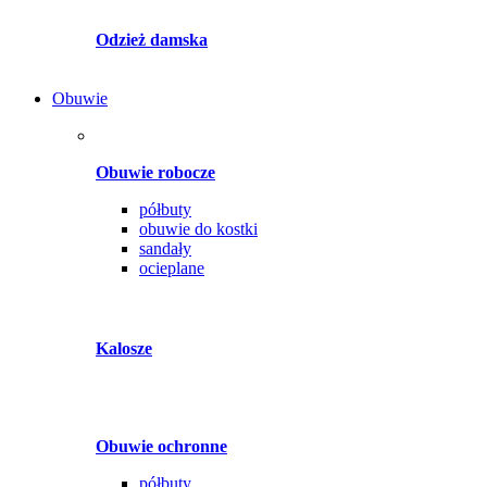
Odzież damska
Obuwie
Obuwie robocze
półbuty
obuwie do kostki
sandały
ocieplane
Kalosze
Obuwie ochronne
półbuty