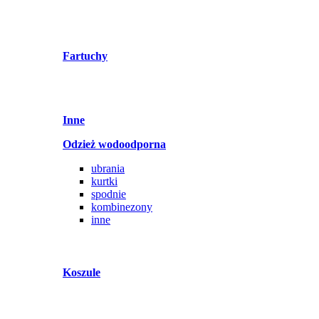
Fartuchy
Inne
Odzież wodoodporna
ubrania
kurtki
spodnie
kombinezony
inne
Koszule