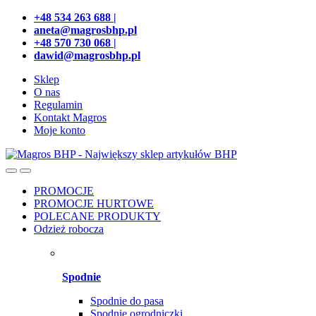
Przejdź
Przeskocz
+48 534 263 688 |
do
do
aneta@magrosbhp.pl
nawigacji
treści
+48 570 730 068 |
dawid@magrosbhp.pl
Sklep
O nas
Regulamin
Kontakt Magros
Moje konto
PROMOCJE
PROMOCJE HURTOWE
POLECANE PRODUKTY
Odzież robocza
Spodnie
Spodnie do pasa
Spodnie ogrodniczki