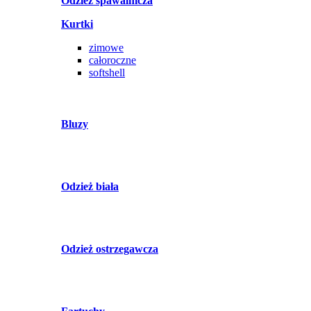
Odzież spawalnicza
Kurtki
zimowe
całoroczne
softshell
Bluzy
Odzież biała
Odzież ostrzegawcza