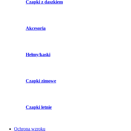
Czapki z daszkiem
Akcesoria
Hełmy/kaski
Czapki zimowe
Czapki letnie
Ochrona wzroku