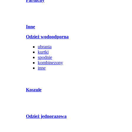
Fartuchy
Inne
Odzież wodoodporna
ubrania
kurtki
spodnie
kombinezony
inne
Koszule
Odzież jednorazowa