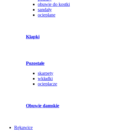
obuwie do kostki
sandały
ocieplane
Klapki
Pozostałe
skarpety
wkładki
ocieplacze
Obuwie damskie
Rękawice