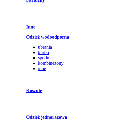
Fartuchy
Inne
Odzież wodoodporna
ubrania
kurtki
spodnie
kombinezony
inne
Koszule
Odzież jednorazowa