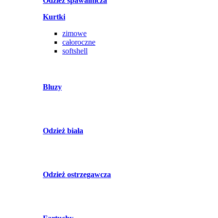
Odzież spawalnicza
Kurtki
zimowe
całoroczne
softshell
Bluzy
Odzież biała
Odzież ostrzegawcza