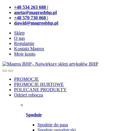
Przejdź
Przeskocz
+48 534 263 688 |
do
do
aneta@magrosbhp.pl
nawigacji
treści
+48 570 730 068 |
dawid@magrosbhp.pl
Sklep
O nas
Regulamin
Kontakt Magros
Moje konto
PROMOCJE
PROMOCJE HURTOWE
POLECANE PRODUKTY
Odzież robocza
Spodnie
Spodnie do pasa
Spodnie ogrodniczki