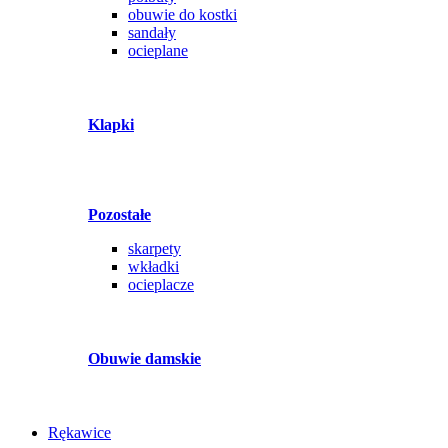
obuwie do kostki
sandały
ocieplane
Klapki
Pozostałe
skarpety
wkładki
ocieplacze
Obuwie damskie
Rękawice