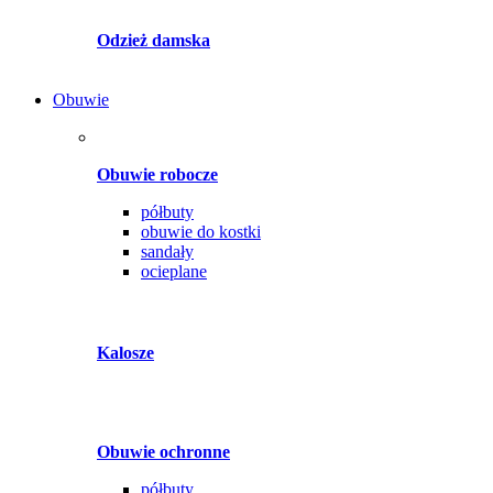
Odzież damska
Obuwie
Obuwie robocze
półbuty
obuwie do kostki
sandały
ocieplane
Kalosze
Obuwie ochronne
półbuty