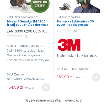
3M
,
Filtry i pochłaniacze
,
3M
,
Ochrona dróg
Ochrona dróg oddechowych
,
oddechowych
,
Półmaski
Maska Półmaska 3M 6200
Półmaska Lakiernicza 3M
Półmaski przeciwgazowe
,
przeciwgazowe
,
Półmaski
(r.M)| 6300 (r.L) Lakiernicza
6200 Przeciwpyłowa
Półmaski przeciwpyłowe
przeciwpyłowe
Gazowa Przeciwpyłowa
Gazowa
(0)
EAN:
6300 6200 6035 105
Kompletny Zestaw Gotowy
Zestaw+5911+501+6051
do Użytku + Naklejka Gratis
Oryginalna
0
(0)
n
0
a
n
5
Maska Półmaska 3M 6200
a
5
(r.M)| 6300 (r.L) Lakiernicza
Półmaska Lakiernicza
Gazowa Przeciwpyłowa
3M 6200
Kompletny Zestaw Gotowy do
Użytku + Naklejka Gratis
Przeciwpyłowa
SKU: 6200,6051,501,5911
Gazowa
SKU: Zestaw:
Zestaw+5911+501+60
169,99
zł
179,99
zł
6200+6035+105+Naklejka
51 Oryginalna
154,99
zł
Maska pełna firmy 3M – typu
169,99
zł
Ten produkt ma wiele wariantów. Opcje można wybrać na stroni
6300 jest
maską wielokrotnego użytku,
Półmaska firmy 3M – typu
Wyświetlanie wszystkich wyników: 2
która została wyposażona w
6300 jest maską
specjalny i innowacyjny