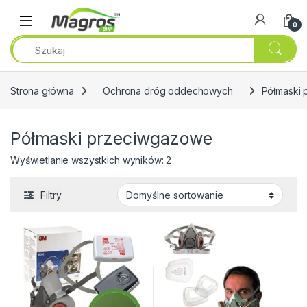
Przejdź do nawigacji
Przeskocz do treści
0
Strona główna
Ochrona dróg oddechowych
Półmaski
Półmaski przeciwgazowe
Wyświetlanie wszystkich wyników: 2
Filtry