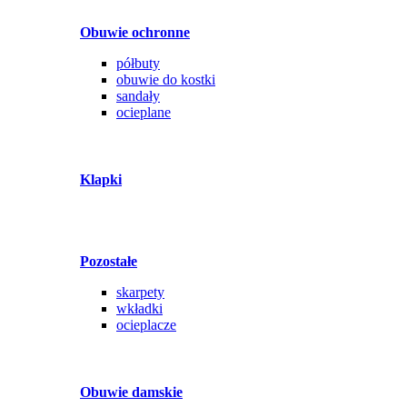
Obuwie ochronne
półbuty
obuwie do kostki
sandały
ocieplane
Klapki
Pozostałe
skarpety
wkładki
ocieplacze
Obuwie damskie