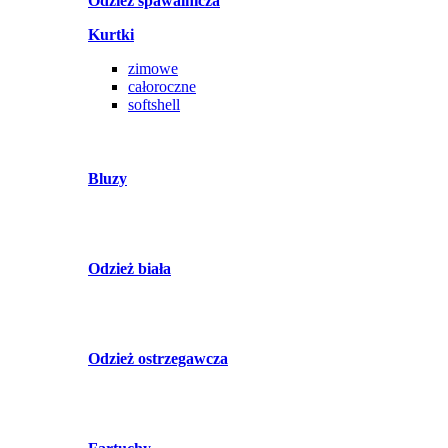
Odzież spawalnicza
Kurtki
zimowe
całoroczne
softshell
Bluzy
Odzież biała
Odzież ostrzegawcza