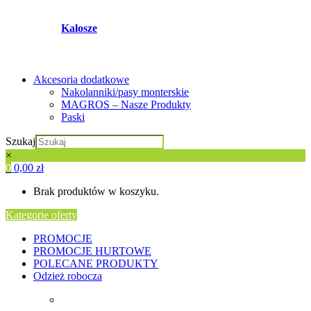
Kalosze
Akcesoria dodatkowe
Nakolanniki/pasy monterskie
MAGROS – Nasze Produkty
Paski
Szukaj
×
0
0,00
zł
Brak produktów w koszyku.
Kategorie oferty
PROMOCJE
PROMOCJE HURTOWE
POLECANE PRODUKTY
Odzież robocza