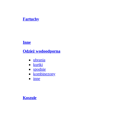
Fartuchy
Inne
Odzież wodoodporna
ubrania
kurtki
spodnie
kombinezony
inne
Koszule