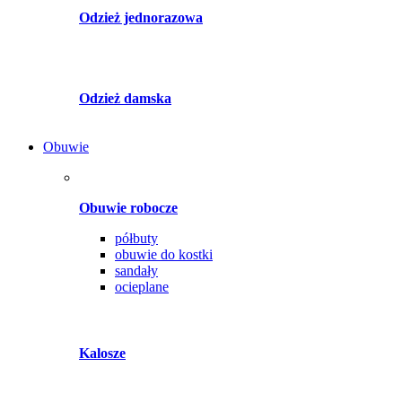
Odzież jednorazowa
Odzież damska
Obuwie
Obuwie robocze
półbuty
obuwie do kostki
sandały
ocieplane
Kalosze