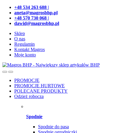
Przejdź
Przeskocz
+48 534 263 688 |
do
do
aneta@magrosbhp.pl
nawigacji
treści
+48 570 730 068 |
dawid@magrosbhp.pl
Sklep
O nas
Regulamin
Kontakt Magros
Moje konto
PROMOCJE
PROMOCJE HURTOWE
POLECANE PRODUKTY
Odzież robocza
Spodnie
Spodnie do pasa
Spodnie ogrodniczki