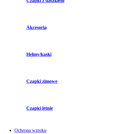
Czapki z daszkiem
Akcesoria
Hełmy/kaski
Czapki zimowe
Czapki letnie
Ochrona wzroku