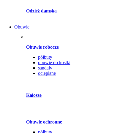
Odzież damska
Obuwie
Obuwie robocze
półbuty
obuwie do kostki
sandały
ocieplane
Kalosze
Obuwie ochronne
półbuty