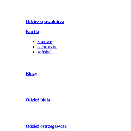
Odzież spawalnicza
Kurtki
zimowe
całoroczne
softshell
Bluzy
Odzież biała
Odzież ostrzegawcza