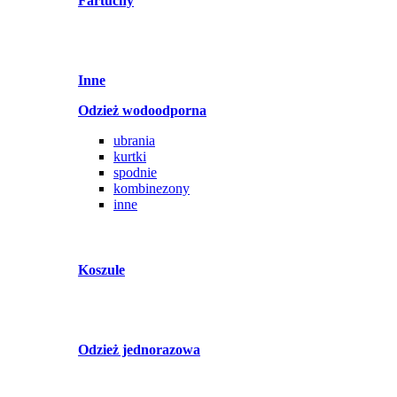
Fartuchy
Inne
Odzież wodoodporna
ubrania
kurtki
spodnie
kombinezony
inne
Koszule
Odzież jednorazowa