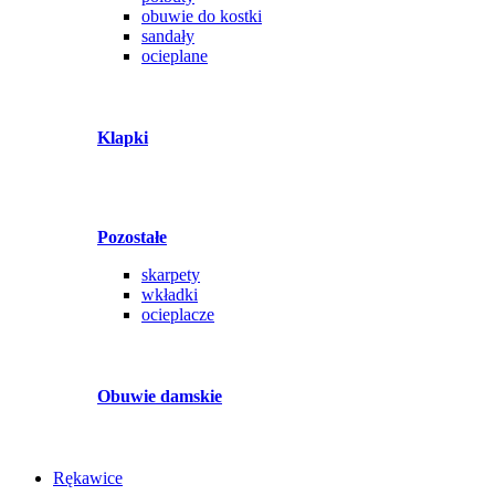
obuwie do kostki
sandały
ocieplane
Klapki
Pozostałe
skarpety
wkładki
ocieplacze
Obuwie damskie
Rękawice