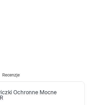
Recenzje
czki Ochronne Mocne
AR