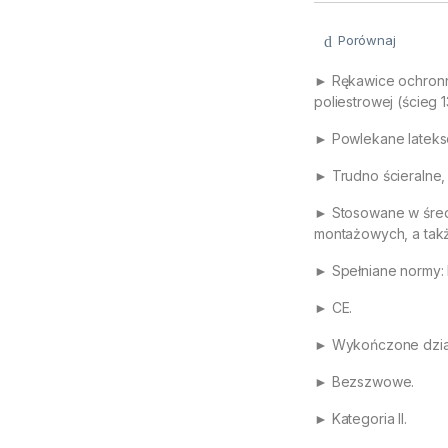
Porównaj
► Rękawice ochronn
poliestrowej (ścieg 1
► Powlekane latekse
► Trudno ścieralne,
► Stosowane w śred
montażowych, a takż
► Spełniane normy: 
► CE.
► Wykończone dzia
► Bezszwowe.
► Kategoria II.