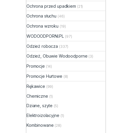
Ochrona przed upadkiem
(21)
Ochrona słuchu
(46)
Ochrona wzroku
(19)
WODOODPORNI.PL
(97)
Odzież robocza
(337)
Odzież, Obuwie Wodoodporne
(3)
Promocje
(14)
Promocje Hurtowe
(8)
Rękawice
(99)
Chemiczne
(1)
Dziane, szyte
(5)
Elektroizolacyjne
(1)
Kombinowane
(28)