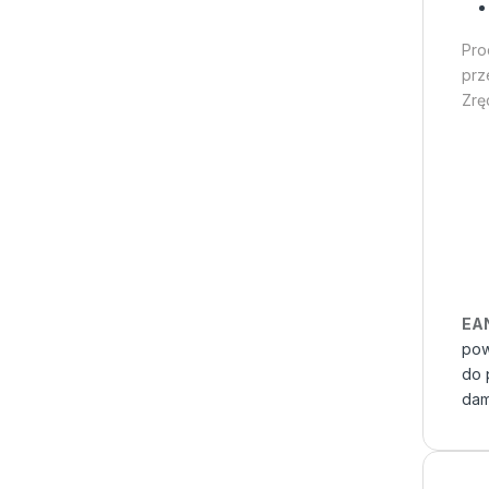
Pro
prz
Zrę
EA
pow
do 
dam