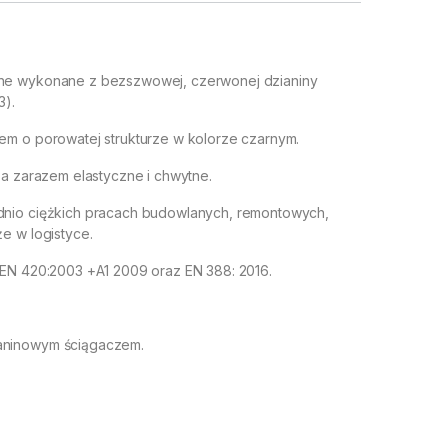
e wykonane z bezszwowej, czerwonej dzianiny
3).
m o porowatej strukturze w kolorze czarnym.
 a zarazem elastyczne i chwytne.
nio ciężkich pracach budowlanych, remontowych,
e w logistyce.
EN 420:2003 +A1 2009 oraz EN 388: 2016.
ninowym ściągaczem.