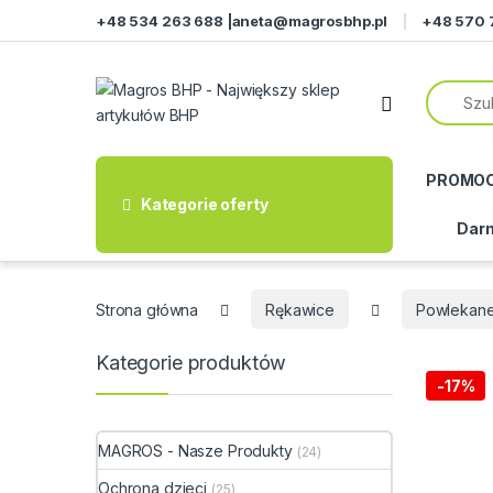
Przejdź do nawigacji
Przeskocz do treści
+48 534 263 688 |
aneta@magrosbhp.pl
+48 570 
PROMO
Kategorie oferty
Darm
Strona główna
Rękawice
Powlekan
Kategorie produktów
-
17%
MAGROS - Nasze Produkty
(24)
Ochrona dzieci
(25)