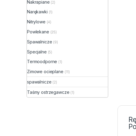
Nakrapiane
(2)
Narękawki
(1)
Nitrylowe
(4)
Powlekane
(25)
Spawalnicze
(9)
Specjalne
(5)
Termoodporne
(1)
Zimowe ocieplane
(11)
spawalnicze
(2)
Taśmy ostrzegawcze
(1)
R
Po