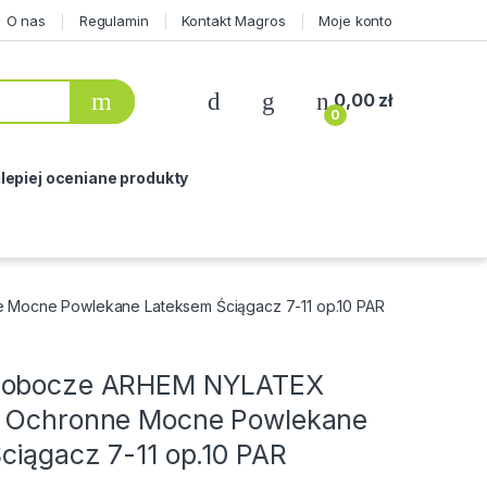
O nas
Regulamin
Kontakt Magros
Moje konto
0,00
zł
0
lepiej oceniane produkty
Mocne Powlekane Lateksem Ściągacz 7-11 op.10 PAR
Robocze ARHEM NYLATEX
i Ochronne Mocne Powlekane
ciągacz 7-11 op.10 PAR