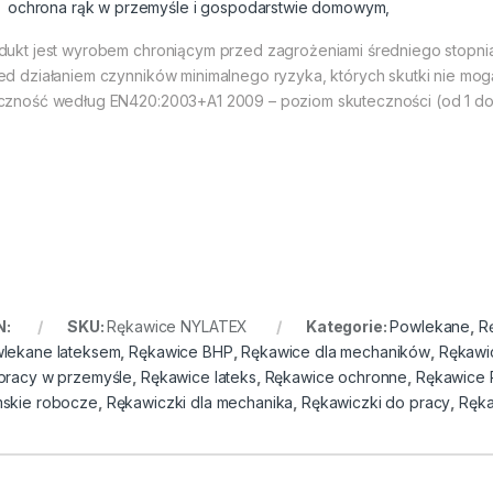
ochrona rąk w przemyśle i gospodarstwie domowym,
dukt jest wyrobem chroniącym przed zagrożeniami średniego stopnia,
ed działaniem czynników minimalnego ryzyka, których skutki nie m
czność według EN420:2003+A1 2009 – poziom skuteczności (od 1 do 5
N:
SKU:
Rękawice NYLATEX
Kategorie:
Powlekane
,
R
lekane lateksem
,
Rękawice BHP
,
Rękawice dla mechaników
,
Rękawi
pracy w przemyśle
,
Rękawice lateks
,
Rękawice ochronne
,
Rękawice
skie robocze
,
Rękawiczki dla mechanika
,
Rękawiczki do pracy
,
Ręka