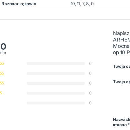
Rozmiar-rękawic
10, 11, 7, 8, 9
Napisz
ARHEM
.0
Mocne 
op.10 
znie
0
Twoja o
0
Twoja op
0
0
0
Nazwisk
imiona
*