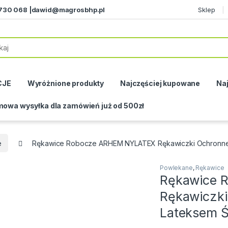
730 068 |
dawid@magrosbhp.pl
Sklep
CJE
Wyróżnione produkty
Najczęściej kupowane
Naj
owa wysyłka dla zamówień już od 500zł
e
Rękawice Robocze ARHEM NYLATEX Rękawiczki Ochronne 
Powlekane
,
Rękawice
Rękawice 
Rękawiczk
Lateksem Ś