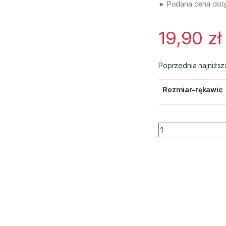
►
Podana cena doty
19,90
zł
Poprzednia najniższ
Rozmiar-rękawic
ilość Rękawice Ro