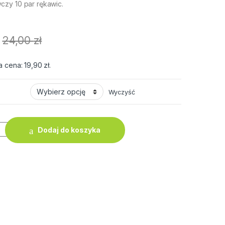
czy 10 par rękawic.
24,00
zł
a cena:
19,90
zł
.
Wyczyść
bocze ARHEM NYLATEX Rękawiczki Ochronne Mocne Powlekane L
Dodaj do koszyka