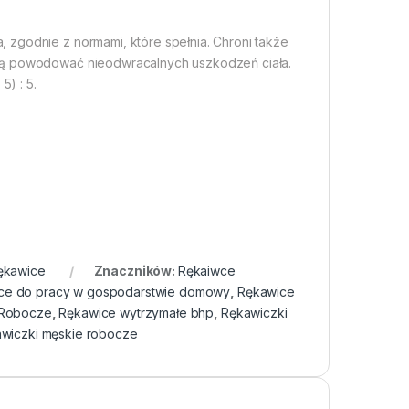
 zgodnie z normami, które spełnia. Chroni także
ogą powodować nieodwracalnych uszkodzeń ciała.
) : 5.
ękawice
Znaczników:
Rękaiwce
ce do pracy w gospodarstwie domowy
,
Rękawice
 Robocze
,
Rękawice wytrzymałe bhp
,
Rękawiczki
wiczki męskie robocze