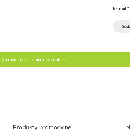
E-mail
*
Na razie nie ma opinii o produkcie.
Produkty promocyjne
N