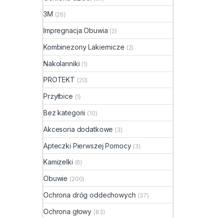
3M
(26)
Impregnacja Obuwia
(2)
Kombinezony Lakiernicze
(2)
Nakolanniki
(1)
PROTEKT
(20)
Przyłbice
(1)
Bez kategorii
(10)
Akcesoria dodatkowe
(3)
Apteczki Pierwszej Pomocy
(3)
Kamizelki
(6)
Obuwie
(200)
Ochrona dróg oddechowych
(37)
Ochrona głowy
(83)