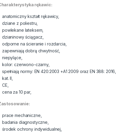
harakterystyka rękawic:
anatomiczny kształt rękawicy,
dziane z poliestru,
powlekane lateksem,
dzianinowy ściągacz,
odporne na ścieranie i rozdarcia,
zapewniają dobrą chwytność,
niepylące,
kolor: czerwono-czarny,
spełniają normy: EN 420:2003 +A1 2009 oraz EN 388: 2016,
kat. II,
CE,
cena za 10 par,
astosowanie:
prace mechaniczne,
badania diagnostyczne,
środek ochrony indywidualnej,