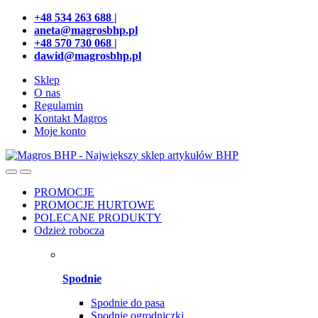
Przejdź
Przeskocz
+48 534 263 688 |
do
do
aneta@magrosbhp.pl
nawigacji
treści
+48 570 730 068 |
dawid@magrosbhp.pl
Sklep
O nas
Regulamin
Kontakt Magros
Moje konto
PROMOCJE
PROMOCJE HURTOWE
POLECANE PRODUKTY
Odzież robocza
Spodnie
Spodnie do pasa
Spodnie ogrodniczki