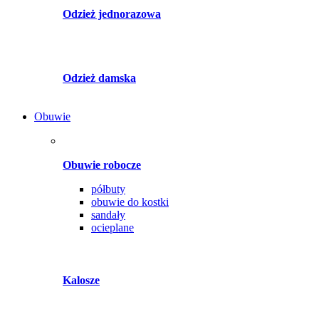
Odzież jednorazowa
Odzież damska
Obuwie
Obuwie robocze
półbuty
obuwie do kostki
sandały
ocieplane
Kalosze