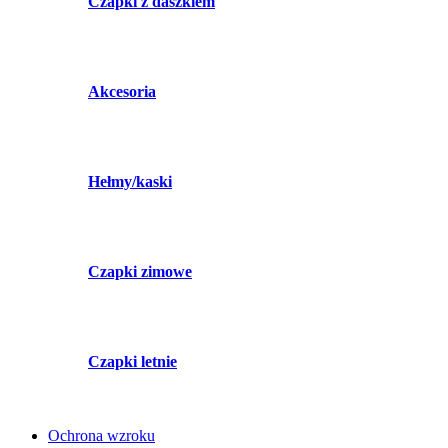
Czapki z daszkiem
Akcesoria
Hełmy/kaski
Czapki zimowe
Czapki letnie
Ochrona wzroku