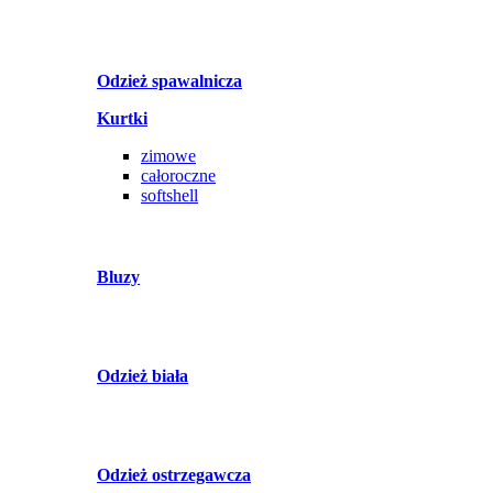
Odzież spawalnicza
Kurtki
zimowe
całoroczne
softshell
Bluzy
Odzież biała
Odzież ostrzegawcza