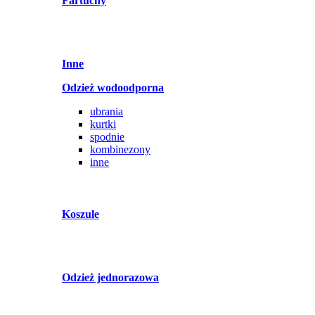
Fartuchy
Inne
Odzież wodoodporna
ubrania
kurtki
spodnie
kombinezony
inne
Koszule
Odzież jednorazowa