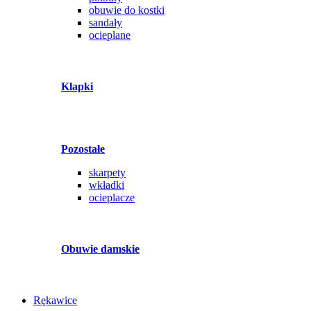
obuwie do kostki
sandały
ocieplane
Klapki
Pozostałe
skarpety
wkładki
ocieplacze
Obuwie damskie
Rękawice