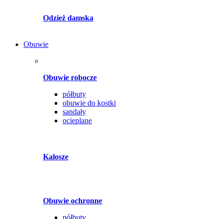
Odzież damska
Obuwie
Obuwie robocze
półbuty
obuwie do kostki
sandały
ocieplane
Kalosze
Obuwie ochronne
półbuty