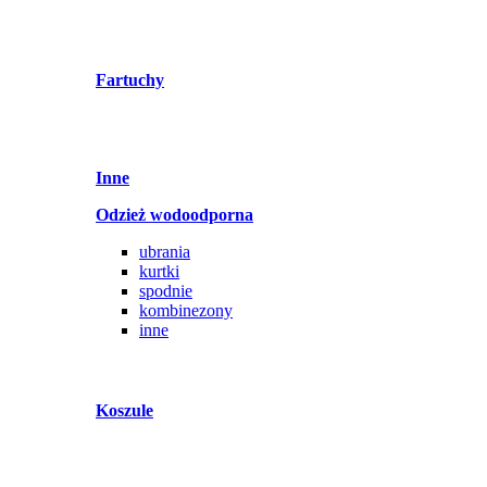
Fartuchy
Inne
Odzież wodoodporna
ubrania
kurtki
spodnie
kombinezony
inne
Koszule