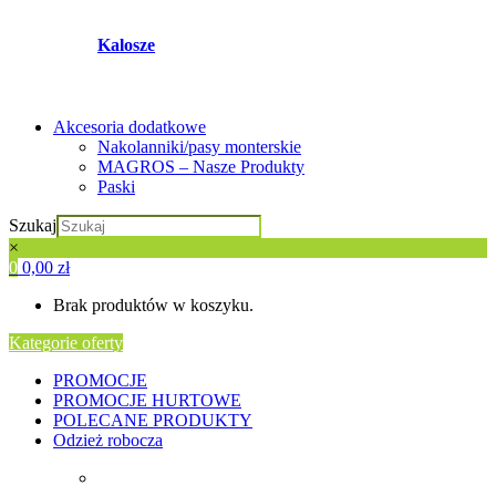
Kalosze
Akcesoria dodatkowe
Nakolanniki/pasy monterskie
MAGROS – Nasze Produkty
Paski
Szukaj
×
0
0,00
zł
Brak produktów w koszyku.
Kategorie oferty
PROMOCJE
PROMOCJE HURTOWE
POLECANE PRODUKTY
Odzież robocza