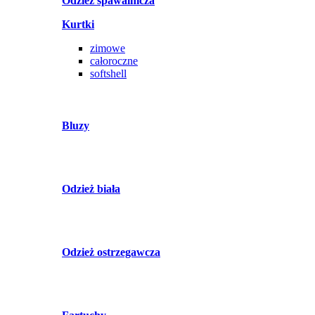
Odzież spawalnicza
Kurtki
zimowe
całoroczne
softshell
Bluzy
Odzież biała
Odzież ostrzegawcza