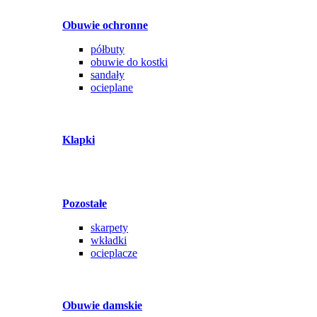
Obuwie ochronne
półbuty
obuwie do kostki
sandały
ocieplane
Klapki
Pozostałe
skarpety
wkładki
ocieplacze
Obuwie damskie