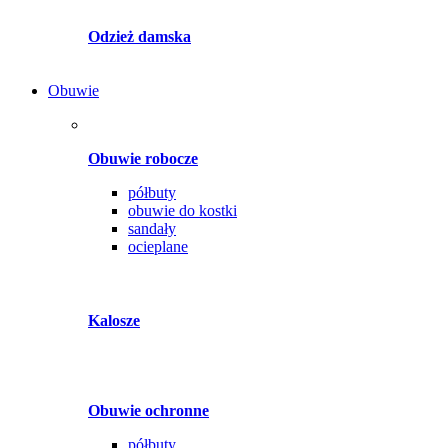
Odzież damska
Obuwie
Obuwie robocze
półbuty
obuwie do kostki
sandały
ocieplane
Kalosze
Obuwie ochronne
półbuty