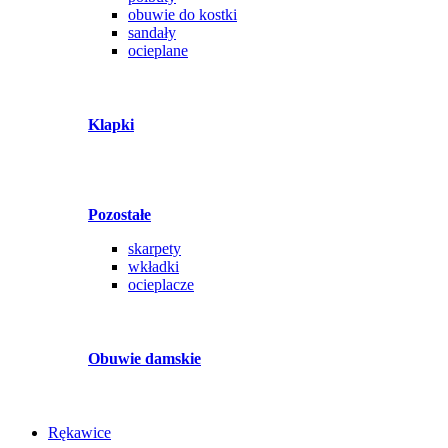
obuwie do kostki
sandały
ocieplane
Klapki
Pozostałe
skarpety
wkładki
ocieplacze
Obuwie damskie
Rękawice