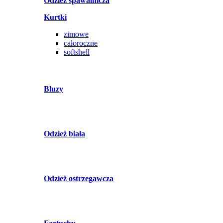
Odzież spawalnicza
Kurtki
zimowe
całoroczne
softshell
Bluzy
Odzież biała
Odzież ostrzegawcza