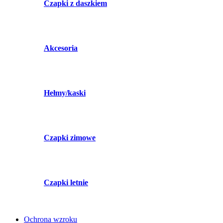
Czapki z daszkiem
Akcesoria
Hełmy/kaski
Czapki zimowe
Czapki letnie
Ochrona wzroku