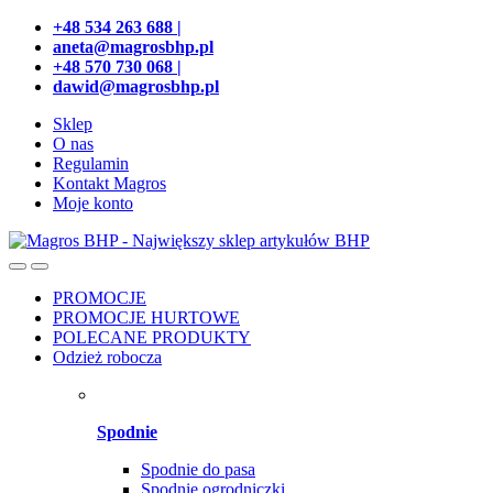
Przejdź
Przeskocz
+48 534 263 688 |
do
do
aneta@magrosbhp.pl
nawigacji
treści
+48 570 730 068 |
dawid@magrosbhp.pl
Sklep
O nas
Regulamin
Kontakt Magros
Moje konto
PROMOCJE
PROMOCJE HURTOWE
POLECANE PRODUKTY
Odzież robocza
Spodnie
Spodnie do pasa
Spodnie ogrodniczki