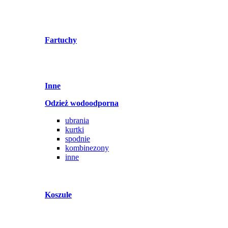
Fartuchy
Inne
Odzież wodoodporna
ubrania
kurtki
spodnie
kombinezony
inne
Koszule