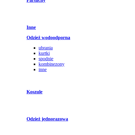
Fartuchy
Inne
Odzież wodoodporna
ubrania
kurtki
spodnie
kombinezony
inne
Koszule
Odzież jednorazowa