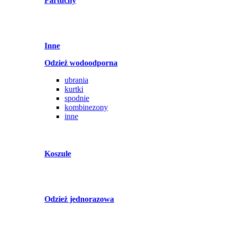
Fartuchy
Inne
Odzież wodoodporna
ubrania
kurtki
spodnie
kombinezony
inne
Koszule
Odzież jednorazowa