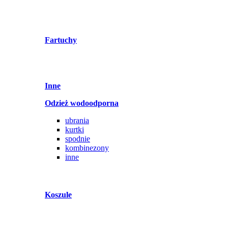
Fartuchy
Inne
Odzież wodoodporna
ubrania
kurtki
spodnie
kombinezony
inne
Koszule