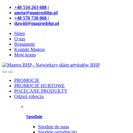
Przejdź
Przeskocz
+48 534 263 688 |
do
do
aneta@magrosbhp.pl
nawigacji
treści
+48 570 730 068 |
dawid@magrosbhp.pl
Sklep
O nas
Regulamin
Kontakt Magros
Moje konto
PROMOCJE
PROMOCJE HURTOWE
POLECANE PRODUKTY
Odzież robocza
Spodnie
Spodnie do pasa
Spodnie ogrodniczki