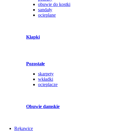
obuwie do kostki
sandały
ocieplane
Klapki
Pozostałe
skarpety
wkładki
ocieplacze
Obuwie damskie
Rękawice