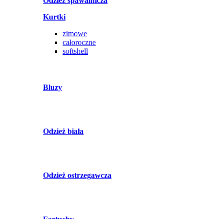
Odzież spawalnicza
Kurtki
zimowe
całoroczne
softshell
Bluzy
Odzież biała
Odzież ostrzegawcza