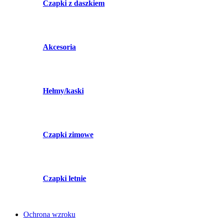
Czapki z daszkiem
Akcesoria
Hełmy/kaski
Czapki zimowe
Czapki letnie
Ochrona wzroku