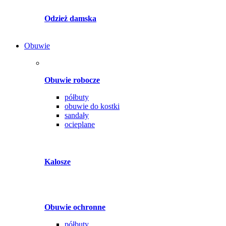
Odzież damska
Obuwie
Obuwie robocze
półbuty
obuwie do kostki
sandały
ocieplane
Kalosze
Obuwie ochronne
półbuty