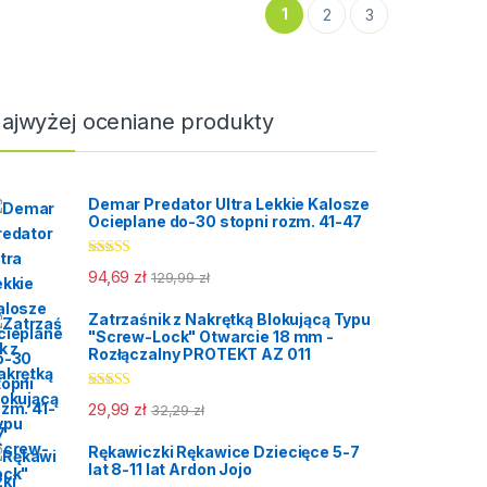
1
a cena dotyczy 12
2
3
Produkt zgodny z normą:
tność,
wic.
EN 388,
kt zgodny z normą:
Cat: II,
88,
Kolor: szary,
,
Długość rękawic: 27 cm,
: czarny,
ajwyżej oceniane produkty
Cena: za 1 parę,
ść rękawic: 27 cm,
Karton: 300 par,
 za 10 par,
n: 300 par,
Demar Predator Ultra Lekkie Kalosze
Ocieplane do-30 stopni rozm. 41-47
Oceniono
94,69
zł
129,99
zł
5.00
na 5
Zatrzaśnik z Nakrętką Blokującą Typu
"Screw-Lock" Otwarcie 18 mm -
Rozłączalny PROTEKT AZ 011
Oceniono
29,99
zł
32,29
zł
5.00
na 5
Rękawiczki Rękawice Dziecięce 5-7
lat 8-11 lat Ardon Jojo