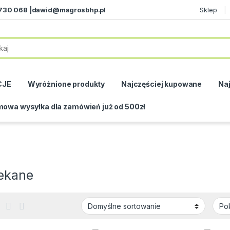
730 068 |
dawid@magrosbhp.pl
Sklep
CJE
Wyróżnione produkty
Najczęściej kupowane
Naj
owa wysyłka dla zamówień już od 500zł
ekane