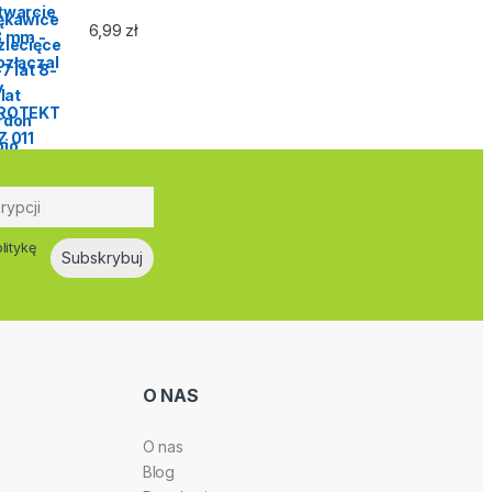
6,99
zł
litykę
O NAS
O nas
Blog