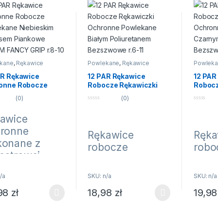
kane
,
Rękawice
Powlekane
,
Rękawice
Powlek
AR Rękawice
12 PAR Rękawice
12 PAR
onne Robocze
Robocze Rękawiczki
Robocz
ekane Niebieskim
Ochronne Powlekane
Ochro
(0)
(0)
ksem Piankowe
Białym Poliuretanem
Czarny
0
0
M FANCY GRIP
Bezszwowe r.6-11
Bezszw
n
n
awice
a
a
0
5
5
ronne
Rękawice
Ręka
onane z
robocze
robo
iestrowej
ochronne,
ochr
aniny w
wykonane z
wyko
/a
SKU: n/a
SKU: n/a
orze
dzianiny
dzia
bieskim,
98
zł
18,98
zł
19,9
poliestrowej w
poli
rodukt ma wiele wariantów. Opcje można wybrać na stronie produktu
Ten produkt ma wiele wariantów. Opcje 
Ten pro
lekane
kolorze
kolo
bieskim