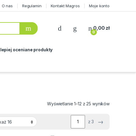
O nas
Regulamin
Kontakt Magros
Moje konto
0,00
zł
0
lepiej oceniane produkty
Wyświetlanie 1–12 z 25 wyników
→
z 3