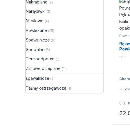
► Ela
Nakrapiane
(2)
przen
pozycj
Polec
Narękawki
(1)
zapobi
monta
Nitrylowe
(4)
budow
►
Dek
przeł
ISO 21
Powlekane
(25)
do ogr
Powle
► CE, 
spełn
Spawalnicze
(9)
Ręka
2242
Powl
Specjalne
► Uni
(5)
Poli
wykor
Termoodporne
Ręka
(1)
ogóln
0
Biał
n
magaz
Zimowe ocieplane
(11)
a
opak
5
spawalnicze
(2)
Chara
Taśmy ostrzegawcze
(1)
Pro
Wyk
Ana
SKU: 
ręk
22,
Ca
Ten p
Za
śc
Za