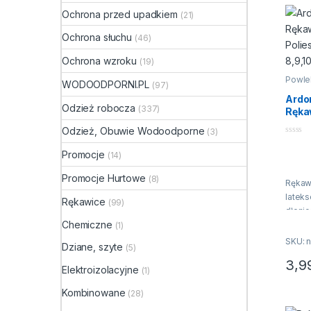
lat
Ochrona przed upadkiem
(21)
pia
Ochrona słuchu
(46)
str
Ochrona wzroku
(19)
Y G
Powle
WODOODPORNI.PL
(97)
► Ręk
Ardo
kości 
Odzież robocza
(337)
Ręka
palce 
Polie
Odzież, Obuwie Wodoodporne
(3)
Rozm
► Do
0
n
Promocje
latek
(14)
a
5
palc
Promocje Hurtowe
(8)
przyc
Rękaw
lateks
Rękawice
(99)
►
Str
dłonic
rękaw
Chemiczne
czarn
(1)
zacho
polies
SKU: n
Dziane, szyte
(5)
wyczuc
rękawi
3,9
zaraz
Elektroizolacyjne
(1)
Ten p
►
Zwi
bardzi
na ści
Kombinowane
(28)
Zapew
i zrę