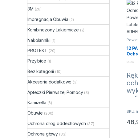
3M
(26)
Impregnacja Obuwia
(2)
Kombinezony Lakiernicze
(2)
Powle
Nakolanniki
(1)
12 P
PROTEKT
(20)
Ochr
Powl
Przyłbice
(1)
Late
0
ARHE
Bez kategorii
n
(10)
Ręk
a
r.8-1
5
Akcesoria dodatkowe
och
(3)
wyk
Apteczki Pierwszej Pomocy
(3)
pol
Kamizelki
(6)
dzi
SKU: n
kol
Obuwie
(200)
nie
48,
Ochrona dróg oddechowych
(37)
Ten p
pow
Ochrona głowy
(83)
nie