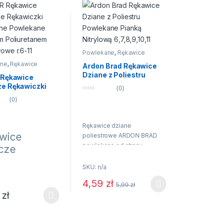
Powlekane
,
Rękawice
ane
,
Rękawice
Ardon Brad Rękawice
Dziane z Poliestru
 Rękawice
Powlekane Pianką
e Rękawiczki
(0)
Nitrylową 6,7,8,9,10,11
nne Powlekane
0
(0)
n
m Poliuretanem
a
owe r.6-11
5
Rękawice dziane
wice
poliestrowe ARDON BRAD
powlekane od strony
cze
chwytnej pianką nitrylową.
onne,
Strona grzbietowa z
SKU: n/a
nane z
dostępem powietrza. W
4,59
zł
niny
5,99
zł
nadgarstku mają
Ten produkt ma wiele wariantów. Opcje mo
8
zł
wykończenie w postaci
estrowej w
można wybrać na stronie produktu
dukt ma wiele wariantów. Opcje można wybrać na stronie produktu
elastycznego ściągacza
rze
zapobiegającego zsuwaniu