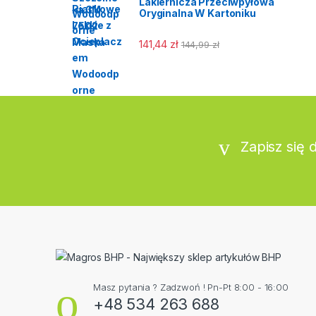
Lakiernicza Przeciwpyłowa
Oryginalna W Kartoniku
141,44
zł
144,99
zł
Zapisz się 
Masz pytania ? Zadzwoń ! Pn-Pt 8:00 - 16:00
+48 534 263 688