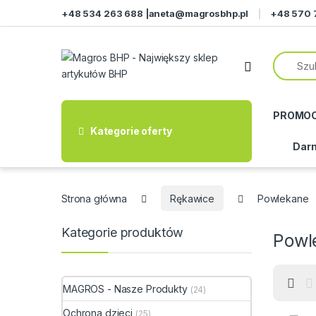
Przejdź do nawigacji
Przeskocz do treści
+48 534 263 688 |
aneta@magrosbhp.pl
+48 570 
PROMO
Kategorie oferty
Darm
Strona główna
Rękawice
Powlekane
Kategorie produktów
Powl
MAGROS - Nasze Produkty
(24)
Ochrona dzieci
(25)