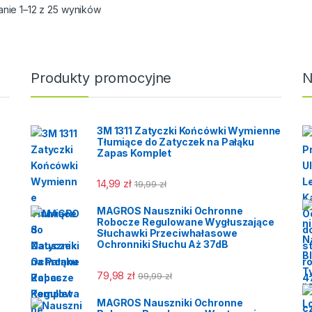
par rękawic.
►
Podan
anie 1–12 z 25 wyników
Produkt zgodny z normą:
wytność,
chwy
par ręka
EN 388,
dukt zgodny z normą:
Produ
Cat: II,
 388,
EN 3
Kolor: czarny,
 II,
Cat: II
Długość rękawic: 27 cm,
or: biały,
Kolor
Produkty promocyjne
N
Cena: za 1 parę,
gość rękawic: 27 cm,
Długo
Karton: 300 par,
a: za 10 par,
Cena:
ton: 300 par,
Karto
3M 1311 Zatyczki Końcówki Wymienne
Tłumiące do Zatyczek na Pałąku
Zapas Komplet
14,99
zł
19,99
zł
MAGROS Nauszniki Ochronne
Robocze Regulowane Wygłuszające
Słuchawki Przeciwhałasowe
Ochronniki Słuchu Aż 37dB
79,98
zł
99,99
zł
MAGROS Nauszniki Ochronne