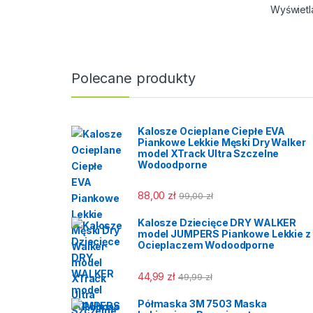
Wyświetl
ch
Pro
EN
Cat:
Kol
Polecane produkty
Dłu
Cen
Kar
Kalosze Ocieplane Ciepłe EVA
Piankowe Lekkie Męski Dry Walker
model XTrack Ultra Szczelne
Wodoodporne
88,00
zł
99,00
zł
Kalosze Dziecięce DRY WALKER
model JUMPERS Piankowe Lekkie z
Ocieplaczem Wodoodporne
44,99
zł
49,99
zł
Półmaska 3M 7503 Maska