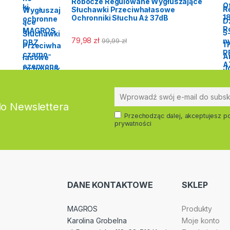
Robocze Regulowane Wygłuszające
Słuchawki Przeciwhałasowe
Ochronniki Słuchu Aż 37dB
79,98
zł
99,99
zł
do Newslettera
Przechodząc dalej, akceptujesz po
prywatności
DANE KONTAKTOWE
SKLEP
MAGROS
Produkty
Karolina Grobelna
Moje konto