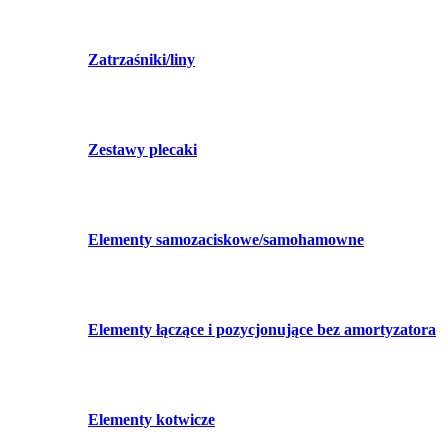
Zatrzaśniki/liny
Zestawy plecaki
Elementy samozaciskowe/samohamowne
Elementy łączące i pozycjonujące bez amortyzatora
Elementy kotwicze