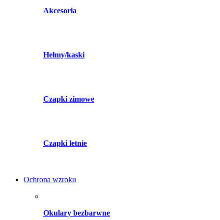
Akcesoria
Hełmy/kaski
Czapki zimowe
Czapki letnie
Ochrona wzroku
Okulary bezbarwne