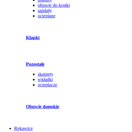
obuwie do kostki
sandały
ocieplane
Klapki
Pozostałe
skarpety
wkładki
ocieplacze
Obuwie damskie
Rękawice