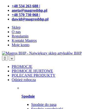
Przejdź
Przeskocz
+48 534 263 688 |
do
do
aneta@magrosbhp.pl
nawigacji
treści
+48 570 730 068 |
dawid@magrosbhp.pl
Sklep
O nas
Regulamin
Kontakt Magros
Moje konto
PROMOCJE
PROMOCJE HURTOWE
POLECANE PRODUKTY
Odzież robocza
Spodnie
Spodnie do pasa
Spodnie ogrodniczki