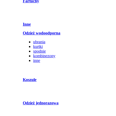
Fartuchy
Inne
Odzież wodoodporna
ubrania
kurtki
spodnie
kombinezony
inne
Koszule
Odzież jednorazowa