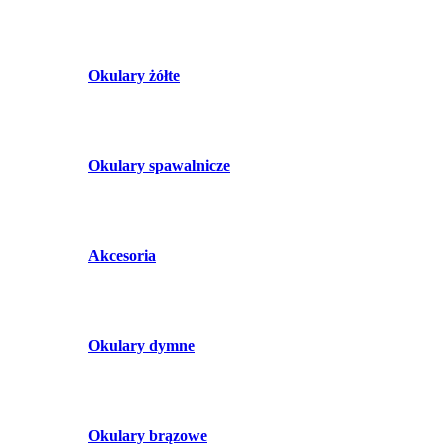
Okulary żółte
Okulary spawalnicze
Akcesoria
Okulary dymne
Okulary brązowe