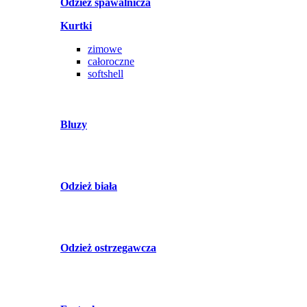
Odzież spawalnicza
Kurtki
zimowe
całoroczne
softshell
Bluzy
Odzież biała
Odzież ostrzegawcza