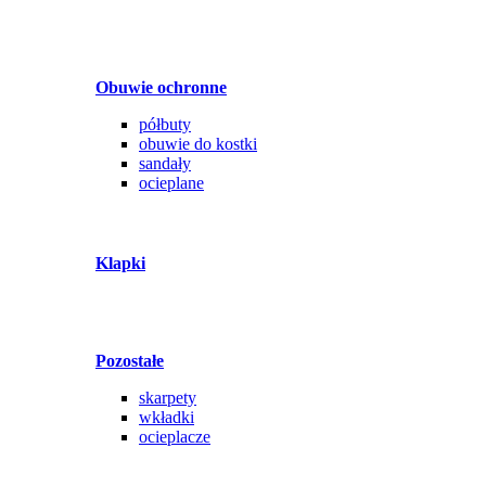
Obuwie ochronne
półbuty
obuwie do kostki
sandały
ocieplane
Klapki
Pozostałe
skarpety
wkładki
ocieplacze