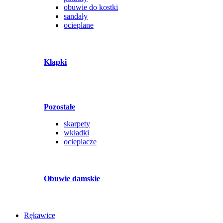
obuwie do kostki
sandały
ocieplane
Klapki
Pozostałe
skarpety
wkładki
ocieplacze
Obuwie damskie
Rękawice