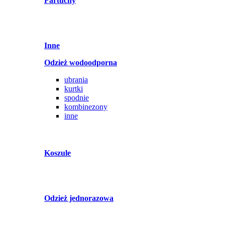
Fartuchy
Inne
Odzież wodoodporna
ubrania
kurtki
spodnie
kombinezony
inne
Koszule
Odzież jednorazowa