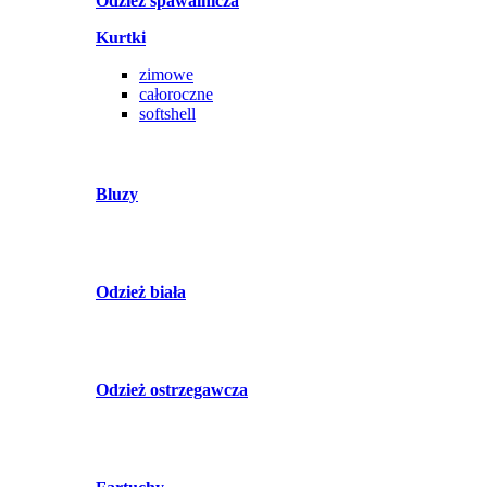
Odzież spawalnicza
Kurtki
zimowe
całoroczne
softshell
Bluzy
Odzież biała
Odzież ostrzegawcza