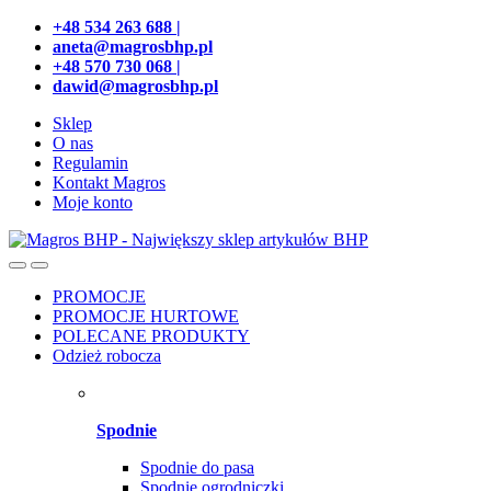
Przejdź
Przeskocz
+48 534 263 688 |
do
do
aneta@magrosbhp.pl
nawigacji
treści
+48 570 730 068 |
dawid@magrosbhp.pl
Sklep
O nas
Regulamin
Kontakt Magros
Moje konto
PROMOCJE
PROMOCJE HURTOWE
POLECANE PRODUKTY
Odzież robocza
Spodnie
Spodnie do pasa
Spodnie ogrodniczki