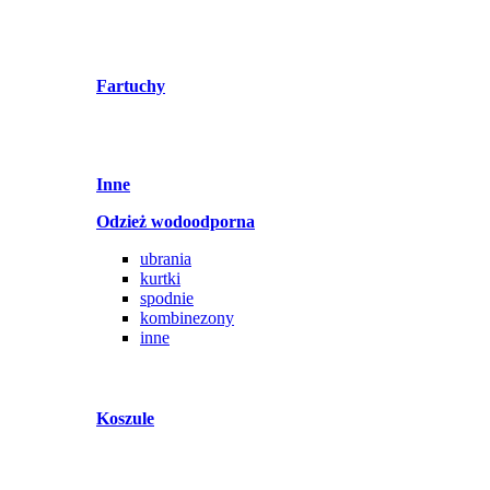
Fartuchy
Inne
Odzież wodoodporna
ubrania
kurtki
spodnie
kombinezony
inne
Koszule