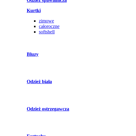
Odzież spawalnicza
Kurtki
zimowe
całoroczne
softshell
Bluzy
Odzież biała
Odzież ostrzegawcza