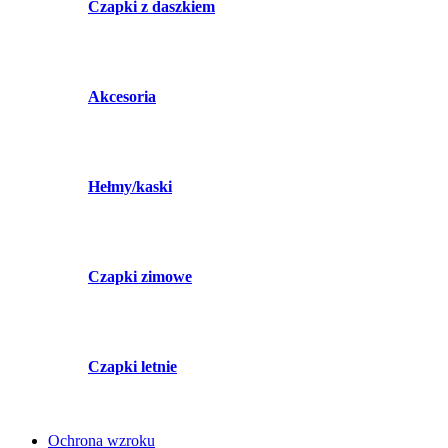
Czapki z daszkiem
Akcesoria
Hełmy/kaski
Czapki zimowe
Czapki letnie
Ochrona wzroku