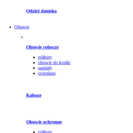
Odzież damska
Obuwie
Obuwie robocze
półbuty
obuwie do kostki
sandały
ocieplane
Kalosze
Obuwie ochronne
półbuty