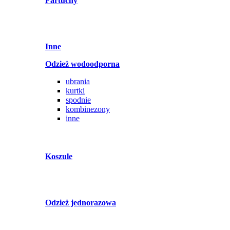
Fartuchy
Inne
Odzież wodoodporna
ubrania
kurtki
spodnie
kombinezony
inne
Koszule
Odzież jednorazowa