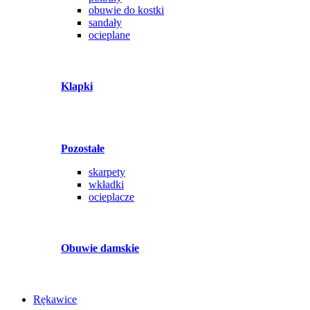
obuwie do kostki
sandały
ocieplane
Klapki
Pozostałe
skarpety
wkładki
ocieplacze
Obuwie damskie
Rękawice