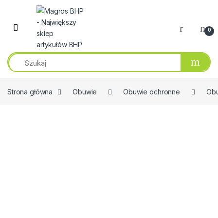
Przejdź do nawigacji
Przeskocz do treści
0
Strona główna
Obuwie
Obuwie ochronne
Obu