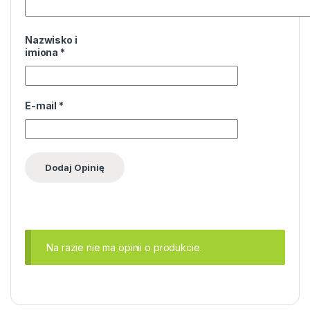
Nazwisko i
imiona
*
E-mail
*
Na razie nie ma opinii o produkcie.