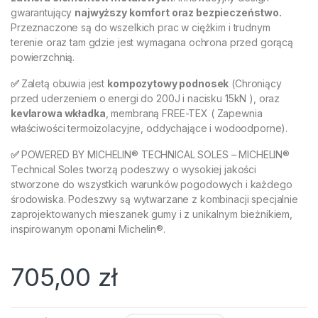
gwarantujący
najwyższy komfort oraz bezpieczeństwo.
Przeznaczone są do wszelkich prac w ciężkim i trudnym
terenie oraz tam gdzie jest wymagana ochrona przed gorącą
powierzchnią.
✅
Zaletą obuwia jest
kompozytowy podnosek
(Chroniący
przed uderzeniem o energi do 200J i nacisku 15kN ), oraz
kevlarowa wkładka
, membraną FREE-TEX ( Zapewnia
właściwości termoizolacyjne, oddychające i wodoodporne).
✅
POWERED BY MICHELIN® TECHNICAL SOLES – MICHELIN®
Technical Soles tworzą podeszwy o wysokiej jakości
stworzone do wszystkich warunków pogodowych i każdego
środowiska. Podeszwy są wytwarzane z kombinacji specjalnie
zaprojektowanych mieszanek gumy i z unikalnym bieżnikiem,
inspirowanym oponami Michelin®.
705,00
zł