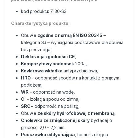
kod produktu: 7130-S3
Charakterystyka produktu:
Obuwie
zgodne z normą EN ISO 20345
–
kategoria S3 – wymagania podstawowe dla obuwia
bezpiecznego,
Deklaracja zgodności CE
,
Kompozytowy podnosek
200J,
Kevlarowa wkładka
antyprzebiciowa,
HRO
– odporność spodów na kontakt z gorącym
podłożem,
WR
– odporność na wodę,
CI
– izolacja spodu od zimna,
SRC
– odporność na poślizg,
Obuwie
ze skóry hydrofobowej z membraną
,
Cholewka ze zmiękczonej skóry
bydlęcej o
grubości 2,0 – 2,2 mm,
Podszewka oddychająca
, termo-izolująca