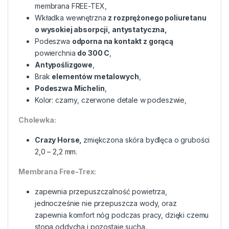
membrana FREE-TEX,
Wkładka wewnętrzna
z rozprężonego poliuretanu
o wysokiej absorpcji, antystatyczna,
Podeszwa
odporna na kontakt z gorącą
powierchnia
do 300 C
,
Antypoślizgowe
,
Brak
elementów metalowych
,
Podeszwa Michelin
,
Kolor: czarny, czerwone detale w podeszwie,
Cholewka:
Crazy Horse,
zmiękczona skóra bydlęca o grubości
2,0 – 2,2 mm.
Membrana Free-Trex:
zapewnia przepuszczalność powietrza,
jednocześnie nie przepuszcza wody, oraz
zapewnia komfort nóg podczas pracy, dzięki czemu
stopa oddycha i pozostaje sucha.