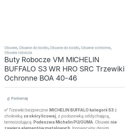
Obuwie
,
Obuwie do kostki
,
Obuwie do kostki
,
Obuwie ochronne
,
Obuwie robocze
Buty Robocze VM MICHELIN
BUFFALO S3 WR HRO SRC Trzewiki
Ochronne BOA 40-46
Porównaj
✅
Trzewiki bezpieczne
MICHELIN BUFFALO kategorii S3
z
cholewką
ze skóry licowej
, z podszewką oddychającą,
termoizolującą.
Podeszwa Michelin PU/GUMA
. Obuwie
nie
zawiera elementów metalowych
. Innowacyjny design