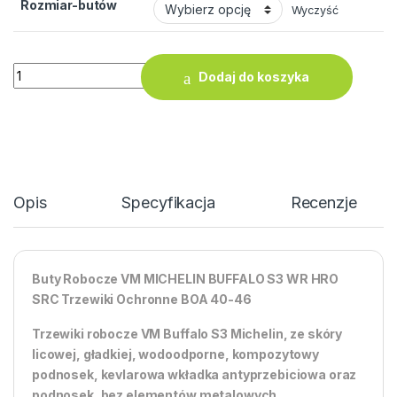
Rozmiar-butów
Wyczyść
ilość Buty Robocze VM MICHELIN BUFFALO S3 WR HRO SRC T
Dodaj do koszyka
Opis
Specyfikacja
Recenzje
Buty Robocze VM MICHELIN BUFFALO S3 WR HRO
SRC Trzewiki Ochronne BOA 40-46
Trzewiki robocze VM Buffalo S3 Michelin, ze skóry
licowej, gładkiej, wodoodporne, kompozytowy
podnosek, kevlarowa wkładka antyprzebiciowa oraz
podnosek, bez elementów metalowych.