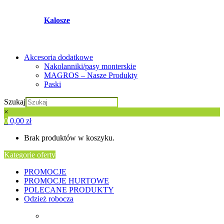
Kalosze
Akcesoria dodatkowe
Nakolanniki/pasy monterskie
MAGROS – Nasze Produkty
Paski
Szukaj
×
0
0,00
zł
Brak produktów w koszyku.
Kategorie oferty
PROMOCJE
PROMOCJE HURTOWE
POLECANE PRODUKTY
Odzież robocza