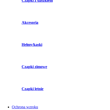
Czapki z daszkiem
Akcesoria
Hełmy/kaski
Czapki zimowe
Czapki letnie
Ochrona wzroku