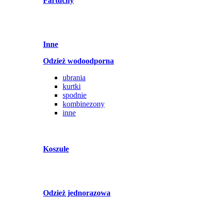
Fartuchy
Inne
Odzież wodoodporna
ubrania
kurtki
spodnie
kombinezony
inne
Koszule
Odzież jednorazowa