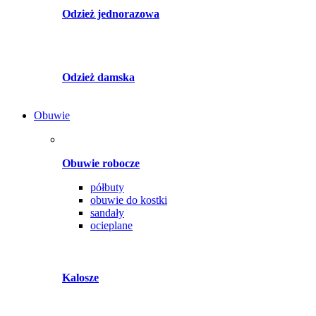
Odzież jednorazowa
Odzież damska
Obuwie
Obuwie robocze
półbuty
obuwie do kostki
sandały
ocieplane
Kalosze