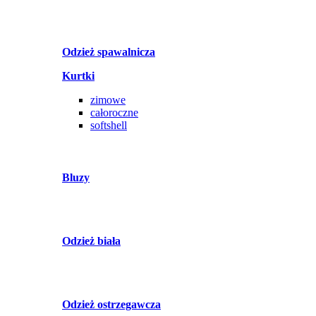
Odzież spawalnicza
Kurtki
zimowe
całoroczne
softshell
Bluzy
Odzież biała
Odzież ostrzegawcza