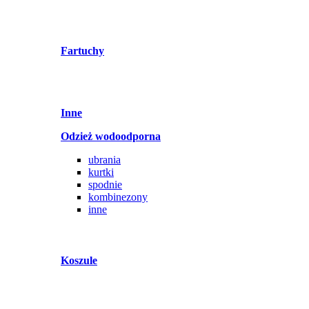
Fartuchy
Inne
Odzież wodoodporna
ubrania
kurtki
spodnie
kombinezony
inne
Koszule