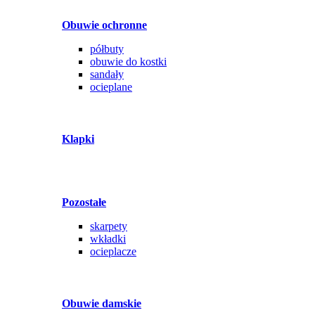
Obuwie ochronne
półbuty
obuwie do kostki
sandały
ocieplane
Klapki
Pozostałe
skarpety
wkładki
ocieplacze
Obuwie damskie