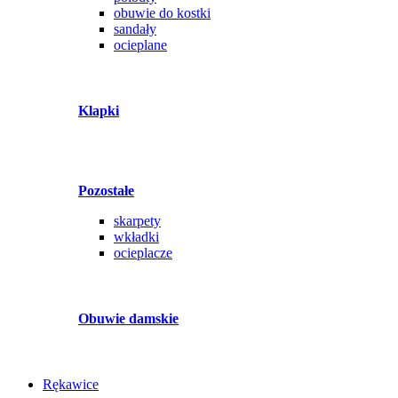
obuwie do kostki
sandały
ocieplane
Klapki
Pozostałe
skarpety
wkładki
ocieplacze
Obuwie damskie
Rękawice