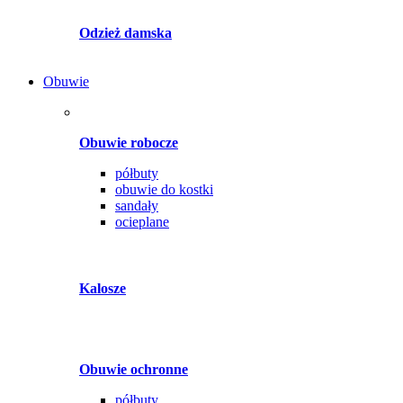
Odzież damska
Obuwie
Obuwie robocze
półbuty
obuwie do kostki
sandały
ocieplane
Kalosze
Obuwie ochronne
półbuty