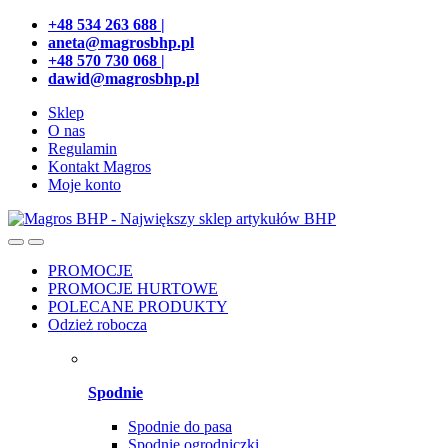
Przejdź
Przeskocz
+48 534 263 688 |
do
do
aneta@magrosbhp.pl
nawigacji
treści
+48 570 730 068 |
dawid@magrosbhp.pl
Sklep
O nas
Regulamin
Kontakt Magros
Moje konto
PROMOCJE
PROMOCJE HURTOWE
POLECANE PRODUKTY
Odzież robocza
Spodnie
Spodnie do pasa
Spodnie ogrodniczki