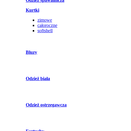
Odzież spawalnicza
Kurtki
zimowe
całoroczne
softshell
Bluzy
Odzież biała
Odzież ostrzegawcza