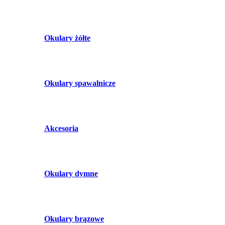
Okulary żółte
Okulary spawalnicze
Akcesoria
Okulary dymne
Okulary brązowe