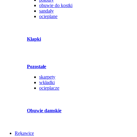
obuwie do kostki
sandały
ocieplane
Klapki
Pozostałe
skarpety
wkładki
ocieplacze
Obuwie damskie
Rękawice