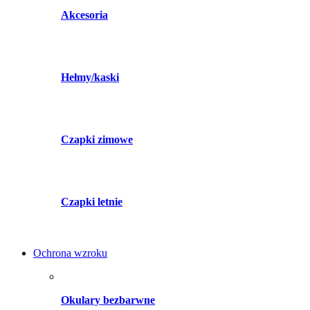
Akcesoria
Hełmy/kaski
Czapki zimowe
Czapki letnie
Ochrona wzroku
Okulary bezbarwne