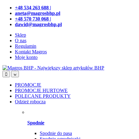
Przejdź
Przeskocz
+48 534 263 688 |
do
do
aneta@magrosbhp.pl
nawigacji
treści
+48 570 730 068 |
dawid@magrosbhp.pl
Sklep
O nas
Regulamin
Kontakt Magros
Moje konto
PROMOCJE
PROMOCJE HURTOWE
POLECANE PRODUKTY
Odzież robocza
Spodnie
Spodnie do pasa
Spodnie ogrodniczki