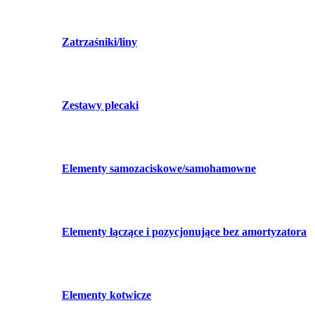
Zatrzaśniki/liny
Zestawy plecaki
Elementy samozaciskowe/samohamowne
Elementy łączące i pozycjonujące bez amortyzatora
Elementy kotwicze