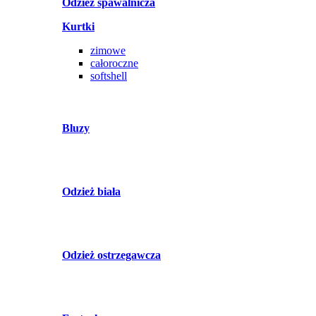
Odzież spawalnicza
Kurtki
zimowe
całoroczne
softshell
Bluzy
Odzież biała
Odzież ostrzegawcza