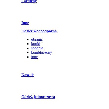
Fartuchy
Inne
Odzież wodoodporna
ubrania
kurtki
spodnie
kombinezony
inne
Koszule
Odzież jednorazowa