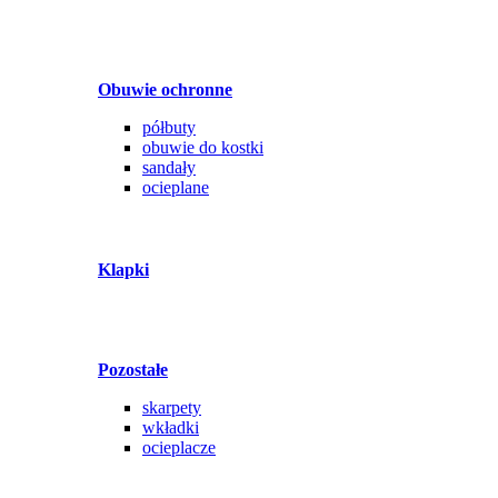
Obuwie ochronne
półbuty
obuwie do kostki
sandały
ocieplane
Klapki
Pozostałe
skarpety
wkładki
ocieplacze