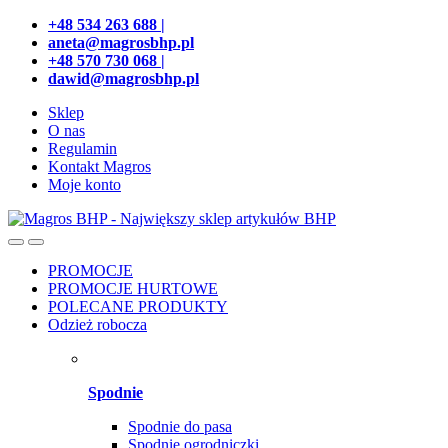
Przejdź
Przeskocz
+48 534 263 688 |
do
do
aneta@magrosbhp.pl
nawigacji
treści
+48 570 730 068 |
dawid@magrosbhp.pl
Sklep
O nas
Regulamin
Kontakt Magros
Moje konto
PROMOCJE
PROMOCJE HURTOWE
POLECANE PRODUKTY
Odzież robocza
Spodnie
Spodnie do pasa
Spodnie ogrodniczki