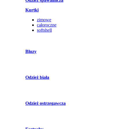
Odzież spawalnicza
Kurtki
zimowe
całoroczne
softshell
Bluzy
Odzież biała
Odzież ostrzegawcza