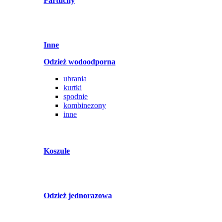
Fartuchy
Inne
Odzież wodoodporna
ubrania
kurtki
spodnie
kombinezony
inne
Koszule
Odzież jednorazowa