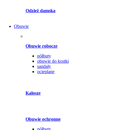
Odzież damska
Obuwie
Obuwie robocze
półbuty
obuwie do kostki
sandały
ocieplane
Kalosze
Obuwie ochronne
półbuty