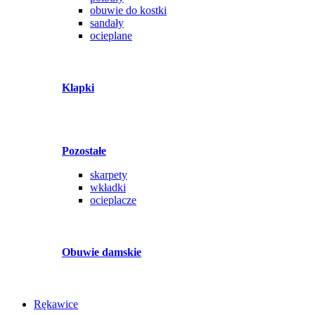
obuwie do kostki
sandały
ocieplane
Klapki
Pozostałe
skarpety
wkładki
ocieplacze
Obuwie damskie
Rękawice