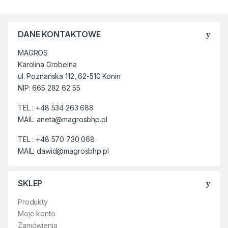
✔ Całotworzywowe,
całoroczne, 100%
nieprzemakalne.
DANE KONTAKTOWE
✔ Wykonane z bardzo
MAGROS
jakościowego, lekkiego i
wytrzymałego tworzywa EVA.
Karolina Grobelna
ul. Poznańska 112, 62-510 Konin
✔ Para waży jedynie ok. 500
NIP: 665 282 62 55
gram.
TEL : +48 534 263 688
✔ Obuwie jest lżejsze od
MAIL: aneta@magrosbhp.pl
produktów z gumy lub PVC.
✔ Główną zaletą obuwia z tego
TEL : +48 570 730 068
tworzywa jest twardość i
MAIL: dawid@magrosbhp.pl
elastyczność dzięki
składnikom zawartym w
mieszance chemicznej.
SKLEP
✔ EVA jest materiałem
Produkty
odpornym na zniekształcenia,
Moje konto
rozrywanie i szkodliwe
Zamówienia
działanie promieni