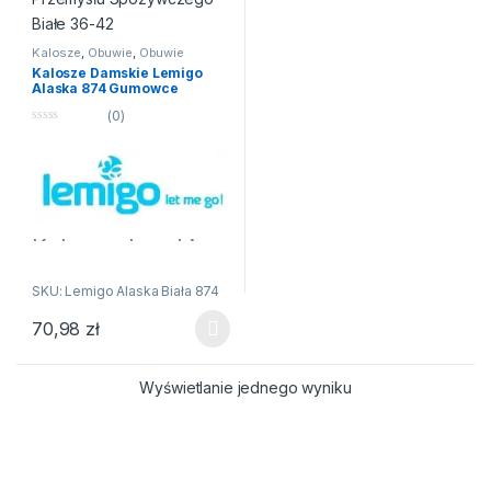
Kalosze
,
Obuwie
,
Obuwie
damskie
Kalosze Damskie Lemigo
Alaska 874 Gumowce
Robocze Lekkie EVA do
(0)
Przemysłu Spożywczego
Białe 36-42
0
n
a
5
Kalosze damskie
piankowe EVA
SKU: Lemigo Alaska Biała 874
lekkie z
wyjmowanym
70,98
zł
Ten produkt ma wiele wariantów. Opcje można wybrać na stroni
ocieplaczem
Lemigo Alaska
Wyświetlanie jednego wyniku
874 – Białe
✔ Lekkie, wytrzymałe i trwałe
kalosze damskie.