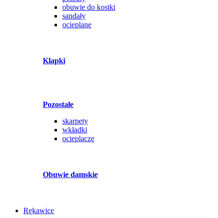
obuwie do kostki
sandały
ocieplane
Klapki
Pozostałe
skarpety
wkładki
ocieplacze
Obuwie damskie
Rękawice