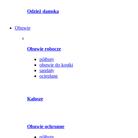
Odzież damska
Obuwie
Obuwie robocze
półbuty
obuwie do kostki
sandały
ocieplane
Kalosze
Obuwie ochronne
półbuty