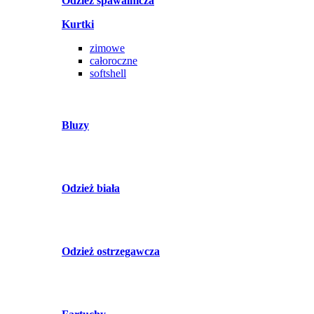
Odzież spawalnicza
Kurtki
zimowe
całoroczne
softshell
Bluzy
Odzież biała
Odzież ostrzegawcza