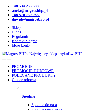
Przejdź
Przeskocz
+48 534 263 688 |
do
do
aneta@magrosbhp.pl
nawigacji
treści
+48 570 730 068 |
dawid@magrosbhp.pl
Sklep
O nas
Regulamin
Kontakt Magros
Moje konto
PROMOCJE
PROMOCJE HURTOWE
POLECANE PRODUKTY
Odzież robocza
Spodnie
Spodnie do pasa
Spodnie ogrodniczki