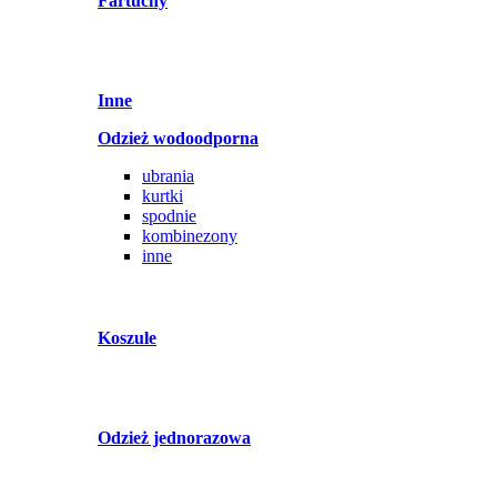
Fartuchy
Inne
Odzież wodoodporna
ubrania
kurtki
spodnie
kombinezony
inne
Koszule
Odzież jednorazowa