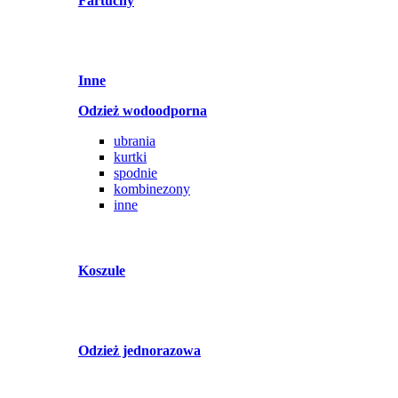
Fartuchy
Inne
Odzież wodoodporna
ubrania
kurtki
spodnie
kombinezony
inne
Koszule
Odzież jednorazowa