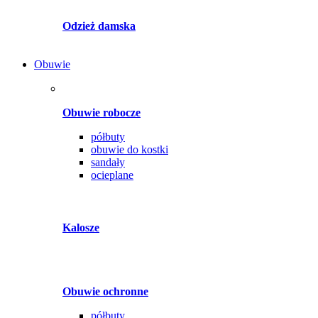
Odzież damska
Obuwie
Obuwie robocze
półbuty
obuwie do kostki
sandały
ocieplane
Kalosze
Obuwie ochronne
półbuty