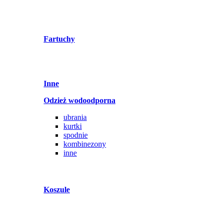
Fartuchy
Inne
Odzież wodoodporna
ubrania
kurtki
spodnie
kombinezony
inne
Koszule