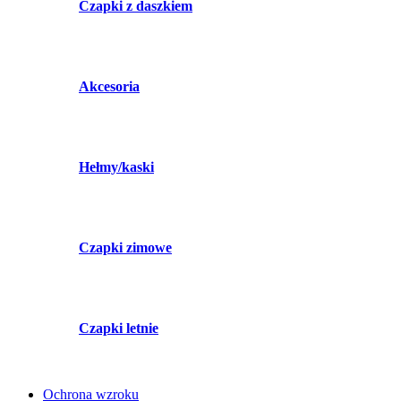
Czapki z daszkiem
Akcesoria
Hełmy/kaski
Czapki zimowe
Czapki letnie
Ochrona wzroku