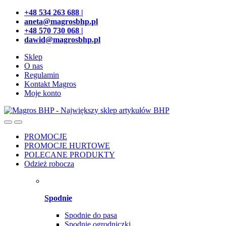
Przejdź
Przeskocz
+48 534 263 688 |
do
do
aneta@magrosbhp.pl
nawigacji
treści
+48 570 730 068 |
dawid@magrosbhp.pl
Sklep
O nas
Regulamin
Kontakt Magros
Moje konto
PROMOCJE
PROMOCJE HURTOWE
POLECANE PRODUKTY
Odzież robocza
Spodnie
Spodnie do pasa
Spodnie ogrodniczki