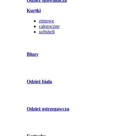
Odzież spawalnicza
Kurtki
zimowe
całoroczne
softshell
Bluzy
Odzież biała
Odzież ostrzegawcza