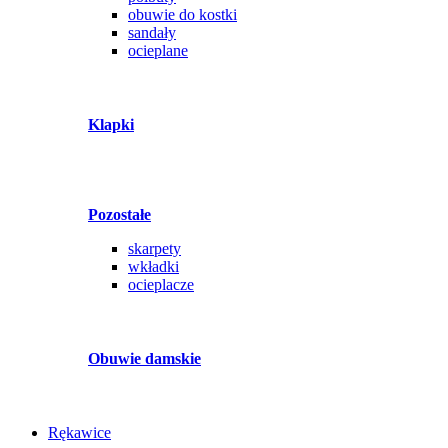
obuwie do kostki
sandały
ocieplane
Klapki
Pozostałe
skarpety
wkładki
ocieplacze
Obuwie damskie
Rękawice