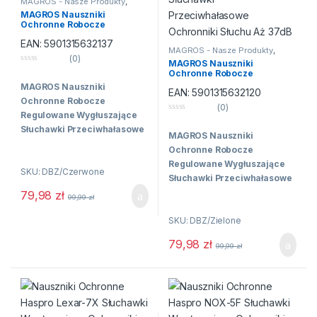
MAGROS - Nasze Produkty
,
Nauszniki
,
Ochrona słuchu
MAGROS Nauszniki
Ochronne Robocze
Regulowane Wygłuszające
EAN:
5901315632137
Słuchawki Przeciwhałasowe
MAGROS - Nasze Produkty
,
Ochronniki Słuchu Aż 37dB
(0)
Nauszniki
,
Ochrona słuchu
MAGROS Nauszniki
0
Ochronne Robocze
n
Regulowane Wygłuszające
MAGROS Nauszniki
a
EAN:
5901315632120
Słuchawki Przeciwhałasowe
5
Ochronne Robocze
Ochronniki Słuchu Aż 37dB
(0)
Regulowane Wygłuszające
0
n
Słuchawki Przeciwhałasowe
MAGROS Nauszniki
a
Ochronniki Słuchu Aż 37dB
5
Ochronne Robocze
Regulowane Wygłuszające
SKU: DBZ/Czerwone
Słuchawki Przeciwhałasowe
Nauszniki ochronne
Ochronniki Słuchu Aż 37dB
79,98
zł
99,99
zł
MAGROS DBZ
to
wygodne i skuteczne
SKU: DBZ/Zielone
Nauszniki ochronne
nauszniki
79,98
zł
99,99
zł
MAGROS DBZ
to
przeciwhałasowe
wygodne i skuteczne
przeznaczone do
nauszniki
pracy w hałaśliwym
przeciwhałasowe
otoczeniu.