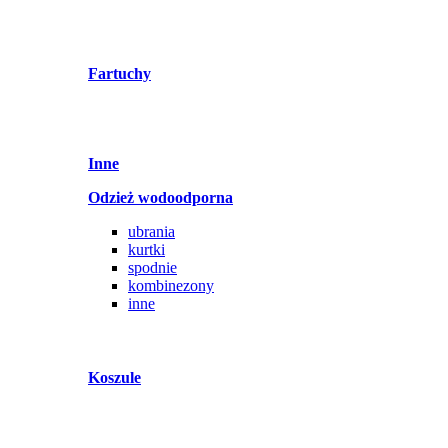
Fartuchy
Inne
Odzież wodoodporna
ubrania
kurtki
spodnie
kombinezony
inne
Koszule