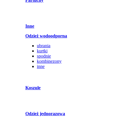
Fartuchy
Inne
Odzież wodoodporna
ubrania
kurtki
spodnie
kombinezony
inne
Koszule
Odzież jednorazowa