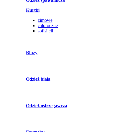
Odzież spawalnicza
Kurtki
zimowe
całoroczne
softshell
Bluzy
Odzież biała
Odzież ostrzegawcza