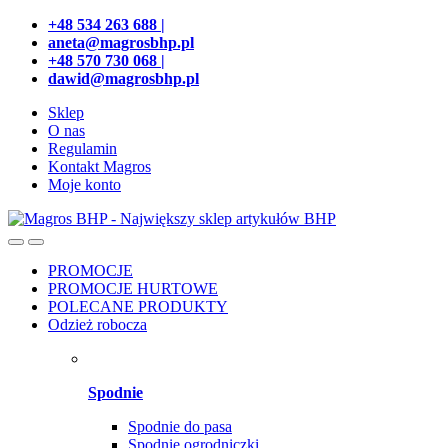
Przejdź
Przeskocz
+48 534 263 688 |
do
do
aneta@magrosbhp.pl
nawigacji
treści
+48 570 730 068 |
dawid@magrosbhp.pl
Sklep
O nas
Regulamin
Kontakt Magros
Moje konto
PROMOCJE
PROMOCJE HURTOWE
POLECANE PRODUKTY
Odzież robocza
Spodnie
Spodnie do pasa
Spodnie ogrodniczki