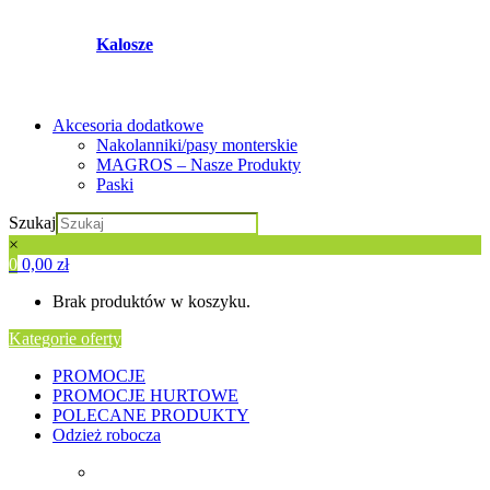
Kalosze
Akcesoria dodatkowe
Nakolanniki/pasy monterskie
MAGROS – Nasze Produkty
Paski
Szukaj
×
0
0,00
zł
Brak produktów w koszyku.
Kategorie oferty
PROMOCJE
PROMOCJE HURTOWE
POLECANE PRODUKTY
Odzież robocza