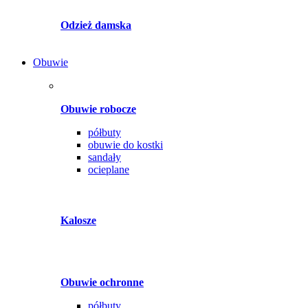
Odzież damska
Obuwie
Obuwie robocze
półbuty
obuwie do kostki
sandały
ocieplane
Kalosze
Obuwie ochronne
półbuty