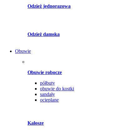
Odzież jednorazowa
Odzież damska
Obuwie
Obuwie robocze
półbuty
obuwie do kostki
sandały
ocieplane
Kalosze