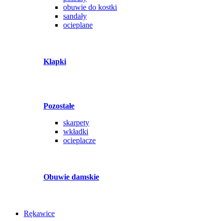
obuwie do kostki
sandały
ocieplane
Klapki
Pozostałe
skarpety
wkładki
ocieplacze
Obuwie damskie
Rękawice