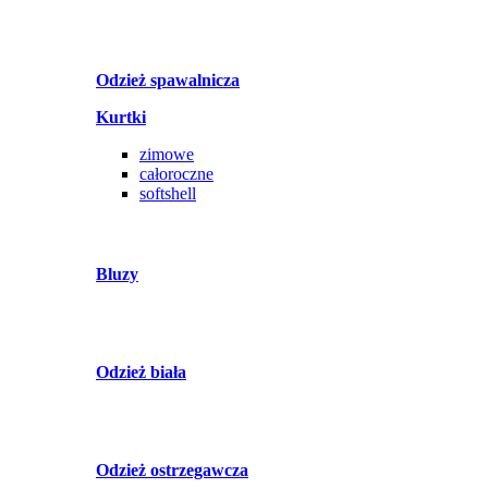
Odzież spawalnicza
Kurtki
zimowe
całoroczne
softshell
Bluzy
Odzież biała
Odzież ostrzegawcza