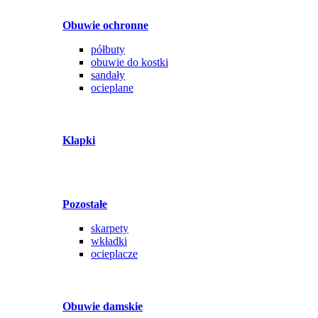
Obuwie ochronne
półbuty
obuwie do kostki
sandały
ocieplane
Klapki
Pozostałe
skarpety
wkładki
ocieplacze
Obuwie damskie