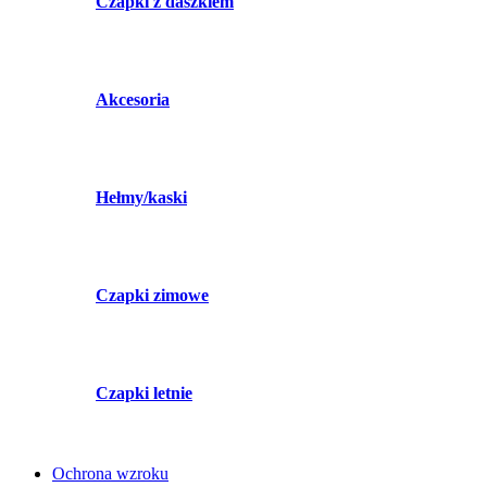
Czapki z daszkiem
Akcesoria
Hełmy/kaski
Czapki zimowe
Czapki letnie
Ochrona wzroku