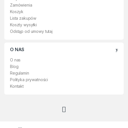
✔
Doskonała jakość wykonania
Zamówienia
rękawic przekłada się na
Koszyk
równie wysoki poziom
bezpieczeństwa.
Lista zakupów
Koszty wysyłki
✔
Właściwości ochronne
Odstąp od umowy tutaj
obejmują całą rękawicę.
✔
Stosowane w przemyśle
O NAS
metalurgicznym i odlewniczym
oraz przy pracy z gorącymi
O nas
elementami w przemyśle
Blog
tworzyw sztucznych,
motoryzacyjnym,
Regulamin
papierniczym, przy obróbce
Polityka prywatności
szkła.
Kontakt