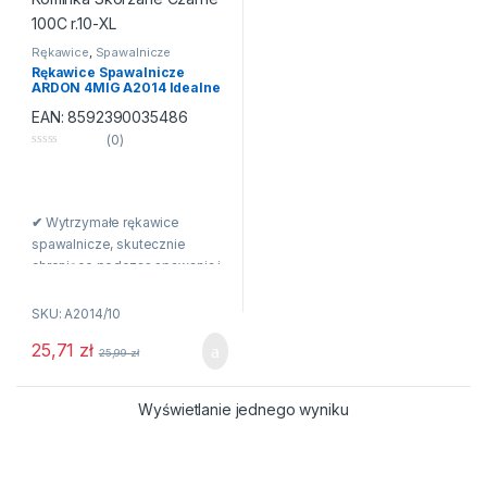
Rękawice
,
Spawalnicze
Rękawice Spawalnicze
ARDON 4MIG A2014 Idealne
do Grillowania Grilla i
EAN:
8592390035486
Kominka Skórzane Czarne
100C r.10-XL
(0)
0
n
a
5
✔
Wytrzymałe rękawice
spawalnicze, skutecznie
chroniące podczas spawania i
prac pokrewnych.
SKU: A2014/10
✔
Rękawice całoskórzane,
25,71
zł
wykonane z dwoiny bydlęcej z
25,99
zł
krytymi szwami.
Wyświetlanie jednego wyniku
✔
Podszewka z tkaniny.
✔
Model pięciopalcowy z
przedłużonym mankietem