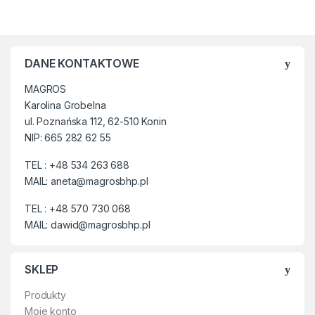
chroniącym przedramię.
✔
Rękawice zapewniają dobry
chwyt i manualną swobodę
podczas wykonywania
DANE KONTAKTOWE
czynności.
MAGROS
✔
Chronią użytkownika przed
Karolina Grobelna
czynnikami mechanicznymi,
ul. Poznańska 112, 62-510 Konin
takimi jak: obtarcia, przecięcia
NIP: 665 282 62 55
oraz przekłucia.
✔
Zapewniają ochronę: rąk i
TEL : +48 534 263 688
nadgarstków przed drobnymi
MAIL: aneta@magrosbhp.pl
rozpryskami ciekłego metalu,
przed oparzeniem w wyniku
TEL : +48 570 730 068
krótkotrwałego kontaktu z
MAIL: dawid@magrosbhp.pl
rozgrzaną powierzchnią lub
płomieniem, przed ciepłem
konwekcyjnym oraz
SKLEP
promieniowaniem UV
pochodzącym od łuku.
Produkty
Moje konto