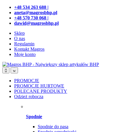
Przejdź
Przeskocz
+48 534 263 688 |
do
do
aneta@magrosbhp.pl
nawigacji
treści
+48 570 730 068 |
dawid@magrosbhp.pl
Sklep
O nas
Regulamin
Kontakt Magros
Moje konto
PROMOCJE
PROMOCJE HURTOWE
POLECANE PRODUKTY
Odzież robocza
Spodnie
Spodnie do pasa
Spodnie ogrodniczki