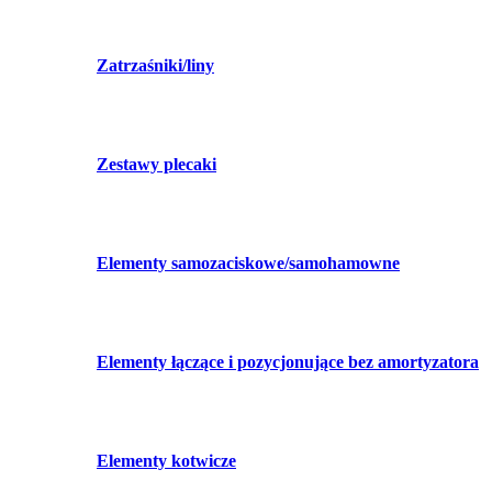
Zatrzaśniki/liny
Zestawy plecaki
Elementy samozaciskowe/samohamowne
Elementy łączące i pozycjonujące bez amortyzatora
Elementy kotwicze