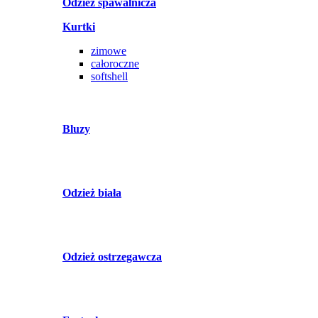
Odzież spawalnicza
Kurtki
zimowe
całoroczne
softshell
Bluzy
Odzież biała
Odzież ostrzegawcza