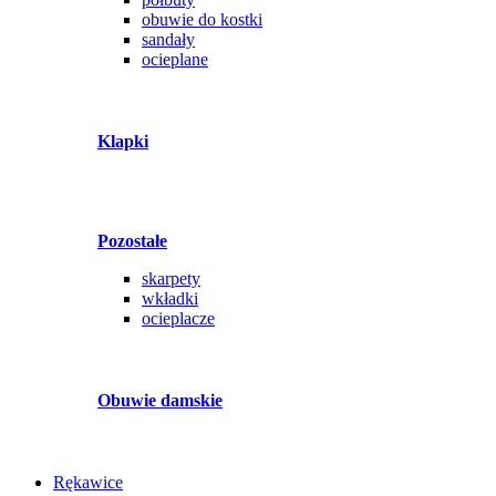
obuwie do kostki
sandały
ocieplane
Klapki
Pozostałe
skarpety
wkładki
ocieplacze
Obuwie damskie
Rękawice