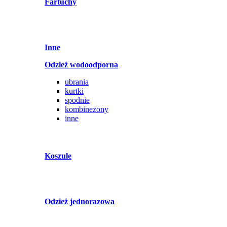
Fartuchy
Inne
Odzież wodoodporna
ubrania
kurtki
spodnie
kombinezony
inne
Koszule
Odzież jednorazowa