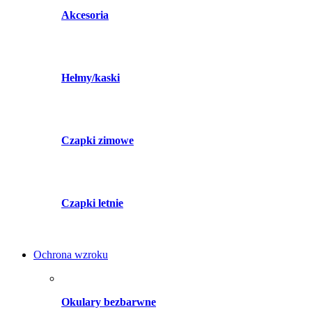
Akcesoria
Hełmy/kaski
Czapki zimowe
Czapki letnie
Ochrona wzroku
Okulary bezbarwne