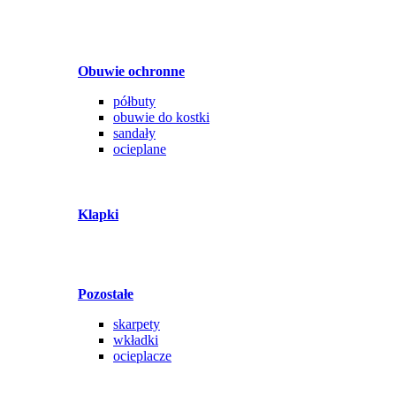
Obuwie ochronne
półbuty
obuwie do kostki
sandały
ocieplane
Klapki
Pozostałe
skarpety
wkładki
ocieplacze