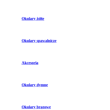
Okulary żółte
Okulary spawalnicze
Akcesoria
Okulary dymne
Okulary brązowe