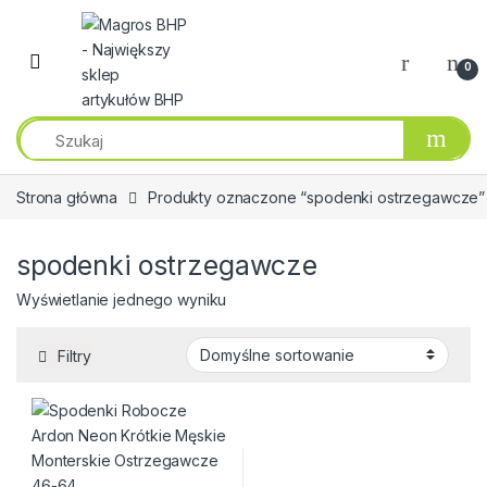
Przejdź do nawigacji
Przeskocz do treści
0
Strona główna
Produkty oznaczone “spodenki ostrzegawcze”
spodenki ostrzegawcze
Wyświetlanie jednego wyniku
Filtry