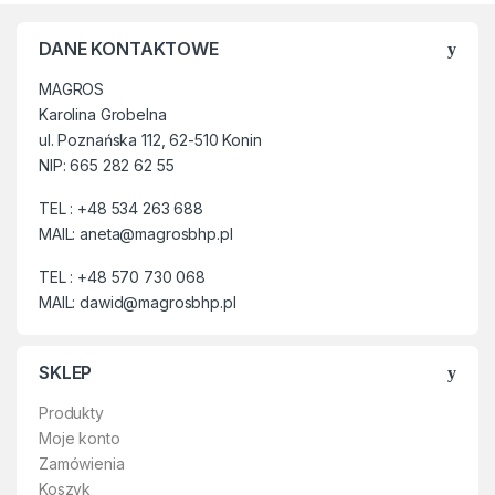
Metalowe zamki. Elementy
odblaskowe poprawiające
DANE KONTAKTOWE
widoczność w
niedoświetlonych miejscach.
MAGROS
Ergonomiczny krój pasa
Karolina Grobelna
zapewniają, że spodnie
dopasowują się do ruchów
ul. Poznańska 112, 62-510 Konin
ciała.
NIP: 665 282 62 55
Spodenki spełniają wymagania
TEL : +48 534 263 688
normy EN ISO 13688: 2013 –
MAIL: aneta@magrosbhp.pl
Odzież ochronna – Wymagania
ogólne. Kolekcja NEON
TEL : +48 570 730 068
posiada certyfikat OEKO-TEX®
MAIL: dawid@magrosbhp.pl
Standard 100, numer
certyfikatu PG020148415 OETI.
Dzięki zastosowaniu
SKLEP
najlepszych materiałów i
wysokiej jakości wykonania
Produkty
odzież marki ARDON jest
Moje konto
wygodna i komfortowa. Po
Zamówienia
zakupie gwarantujemy
zadowolenie z zakupów z
Koszyk