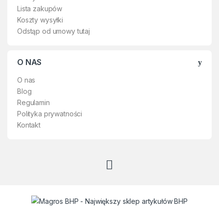
uwagi na nowoczesny fason i
Lista zakupów
wzornictwo. Jeśli chcesz mieć
Koszty wysyłki
modną a zarazem funkcjonalną
Odstąp od umowy tutaj
odzież bardzo dobrej jakości
w rozsądnej cenie nie zwlekaj
z zakupem i dołącz już teraz
O NAS
do grona wielu zadowolonych
klientów tej marki.
O nas
Blog
Regulamin
Polityka prywatności
Kontakt