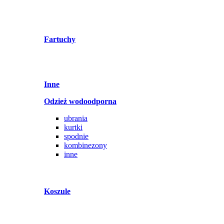
Fartuchy
Inne
Odzież wodoodporna
ubrania
kurtki
spodnie
kombinezony
inne
Koszule