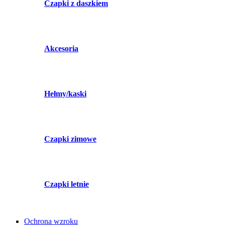
Czapki z daszkiem
Akcesoria
Hełmy/kaski
Czapki zimowe
Czapki letnie
Ochrona wzroku