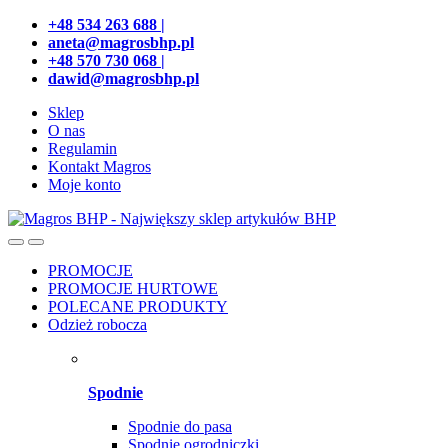
Przejdź
Przeskocz
+48 534 263 688 |
do
do
aneta@magrosbhp.pl
nawigacji
treści
+48 570 730 068 |
dawid@magrosbhp.pl
Sklep
O nas
Regulamin
Kontakt Magros
Moje konto
PROMOCJE
PROMOCJE HURTOWE
POLECANE PRODUKTY
Odzież robocza
Spodnie
Spodnie do pasa
Spodnie ogrodniczki