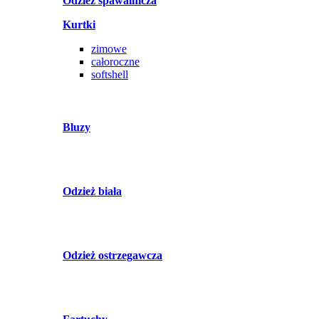
Odzież spawalnicza
Kurtki
zimowe
całoroczne
softshell
Bluzy
Odzież biała
Odzież ostrzegawcza