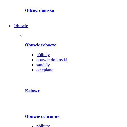
Odzież damska
Obuwie
Obuwie robocze
półbuty
obuwie do kostki
sandały
ocieplane
Kalosze
Obuwie ochronne
półbuty