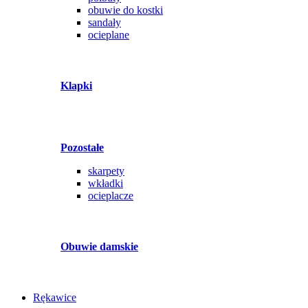
obuwie do kostki
sandały
ocieplane
Klapki
Pozostałe
skarpety
wkładki
ocieplacze
Obuwie damskie
Rękawice