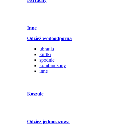
Fartuchy
Inne
Odzież wodoodporna
ubrania
kurtki
spodnie
kombinezony
inne
Koszule
Odzież jednorazowa