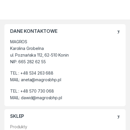
✔ Chroń swoje dziecko z
produktami SIPO.
✔ Najwyższej jakości produkty
zabezpieczające dla dzieci i
niemowląt.
DANE KONTAKTOWE
✔ Odpowiednie do drzwi,
MAGROS
okien oraz szaf.
Karolina Grobelna
ul. Poznańska 112, 62-510 Konin
NIP: 665 282 62 55
TEL : +48 534 263 688
MAIL: aneta@magrosbhp.pl
TEL : +48 570 730 068
MAIL: dawid@magrosbhp.pl
SKLEP
Produkty