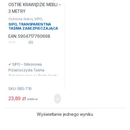
Ochrona dzieci
,
SIPO
,
Zabezpieczenia mebli
SIPO, TRANSPARENTNA
TAŚMA ZABEZPIECZAJĄCA
OSTRE KRAWĘDZIE MEBLI – 3
EAN:
5904717760668
METRY
(0)
0
n
a
5
✔ SIPO – Silikonowa
Przeźroczysta Taśma
Zabezpieczająca Ranty Kanty
Mebli Stołów itp.
SKU: SBS-T10
✔ Taśma skutecznie
23,89
zł
zabezpiecza blaty, stoły, ranty,
27,99
zł
kanty, schody i inne
przedmioty
Wyświetlanie jednego wyniku
✔ Długość taśmy: 3 metry