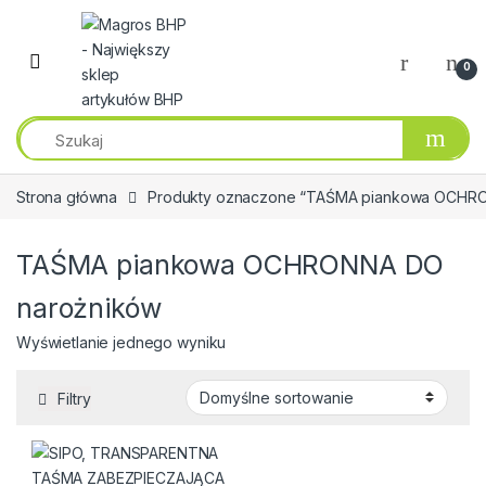
Przejdź do nawigacji
Przeskocz do treści
0
Strona główna
Produkty oznaczone “TAŚMA piankowa OCHR
TAŚMA piankowa OCHRONNA DO
narożników
Wyświetlanie jednego wyniku
Filtry