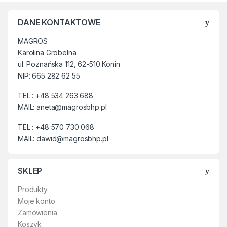
kompozytowy podnosek
(Chroniący przed uderzeniem
DANE KONTAKTOWE
o energi do 200J i nacisku
15kN ), oraz
kevlarowa
MAGROS
wkładka antyprzebiciowa w
Karolina Grobelna
podeszwie.
ul. Poznańska 112, 62-510 Konin
✅ POWERED BY MICHELIN®
NIP: 665 282 62 55
TECHNICAL SOLES –
MICHELIN®
Technical Soles
TEL : +48 534 263 688
tworzą podeszwy o wysokiej
MAIL: aneta@magrosbhp.pl
jakości stworzone do
wszystkich warunków
TEL : +48 570 730 068
pogodowych i każdego
MAIL: dawid@magrosbhp.pl
środowiska. Podeszwy są
wytwarzane z kombinacji
specjalnie zaprojektowanych
SKLEP
mieszanek gumy i z unikalnym
bieżnikiem, inspirowanym
Produkty
oponami Michelin®.
Moje konto
Zamówienia
Koszyk