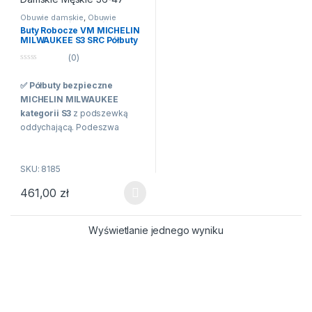
Obuwie damskie
,
Obuwie
ochronne
,
Półbuty
,
Półbuty
Buty Robocze VM MICHELIN
MILWAUKEE S3 SRC Półbuty
Ochronne Damskie Męskie
(0)
36-47
0
n
✅ Półbuty bezpieczne
a
5
MICHELIN MILWAUKEE
kategorii S3
z podszewką
oddychającą. Podeszwa
Michelin PU/GUMA. Obuwie nie
zawiera elementów
SKU: 8185
metalowych. Innowacyjny
design gwarantujący
461,00
zł
najwyższy komfort oraz
Ten produkt ma wiele wariantów. Opcje można wybrać na stroni
bezpieczeństwo.
Przeznaczone są do wszelkich
Wyświetlanie jednego wyniku
prac w ciężkim i trudnym
terenie oraz tam gdzie jest
wymagana ochrona przed
gorącą powierzchnią.
✅
Zaletą obuwia jest