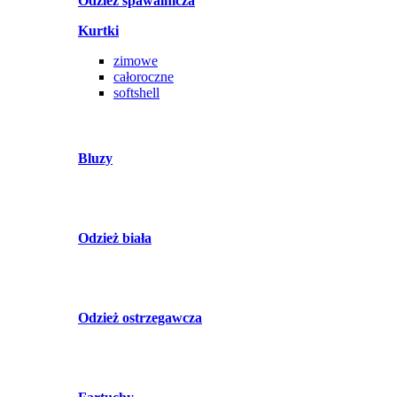
Odzież spawalnicza
Kurtki
zimowe
całoroczne
softshell
Bluzy
Odzież biała
Odzież ostrzegawcza