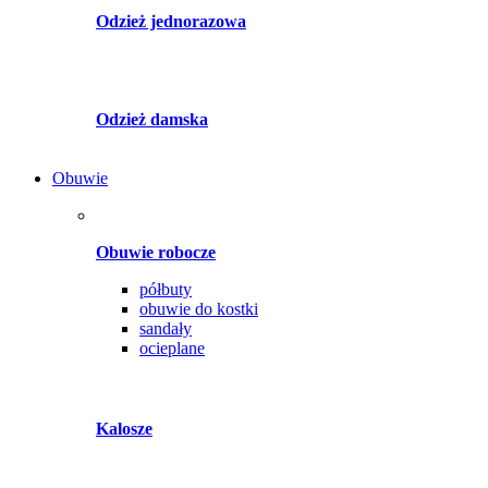
Odzież jednorazowa
Odzież damska
Obuwie
Obuwie robocze
półbuty
obuwie do kostki
sandały
ocieplane
Kalosze