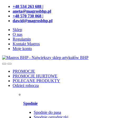
Przejdź
Przeskocz
+48 534 263 688 |
do
do
aneta@magrosbhp.pl
nawigacji
treści
+48 570 730 068 |
dawid@magrosbhp.pl
Sklep
O nas
Regulamin
Kontakt Magros
Moje konto
PROMOCJE
PROMOCJE HURTOWE
POLECANE PRODUKTY
Odzież robocza
Spodnie
Spodnie do pasa
Spodnie ogrodniczki