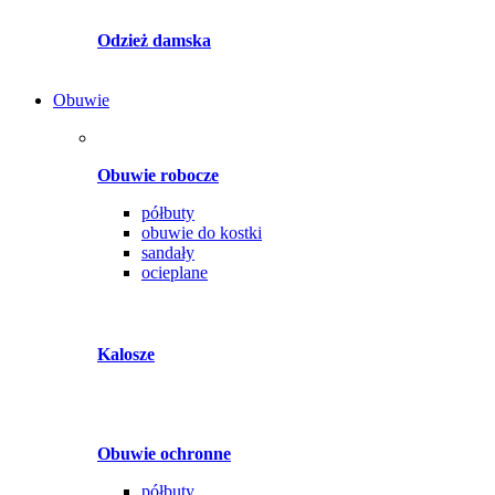
Odzież damska
Obuwie
Obuwie robocze
półbuty
obuwie do kostki
sandały
ocieplane
Kalosze
Obuwie ochronne
półbuty