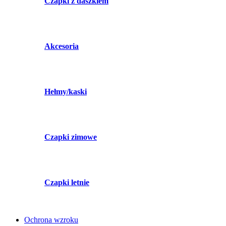
Czapki z daszkiem
Akcesoria
Hełmy/kaski
Czapki zimowe
Czapki letnie
Ochrona wzroku