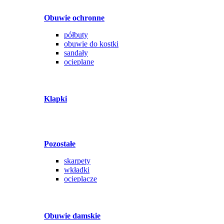
Obuwie ochronne
półbuty
obuwie do kostki
sandały
ocieplane
Klapki
Pozostałe
skarpety
wkładki
ocieplacze
Obuwie damskie