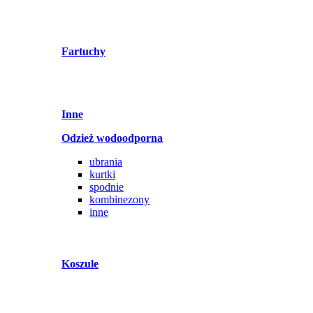
Fartuchy
Inne
Odzież wodoodporna
ubrania
kurtki
spodnie
kombinezony
inne
Koszule