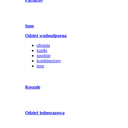
Fartuchy
Inne
Odzież wodoodporna
ubrania
kurtki
spodnie
kombinezony
inne
Koszule
Odzież jednorazowa