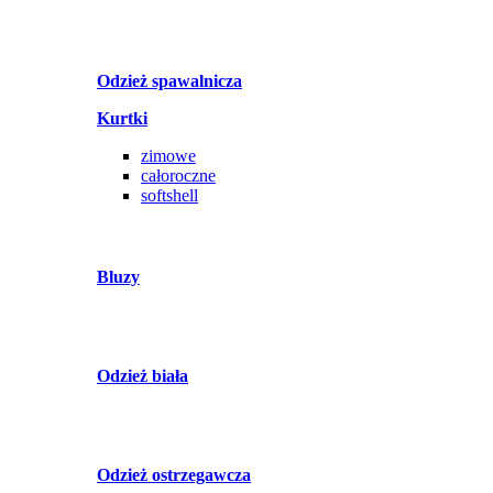
Odzież spawalnicza
Kurtki
zimowe
całoroczne
softshell
Bluzy
Odzież biała
Odzież ostrzegawcza