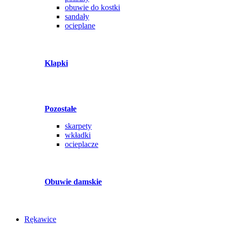
obuwie do kostki
sandały
ocieplane
Klapki
Pozostałe
skarpety
wkładki
ocieplacze
Obuwie damskie
Rękawice