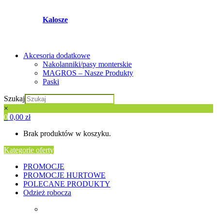
Kalosze
Akcesoria dodatkowe
Nakolanniki/pasy monterskie
MAGROS – Nasze Produkty
Paski
Szukaj
×
0
0,00
zł
Brak produktów w koszyku.
Kategorie oferty
PROMOCJE
PROMOCJE HURTOWE
POLECANE PRODUKTY
Odzież robocza