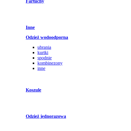
Fartuchy
Inne
Odzież wodoodporna
ubrania
kurtki
spodnie
kombinezony
inne
Koszule
Odzież jednorazowa