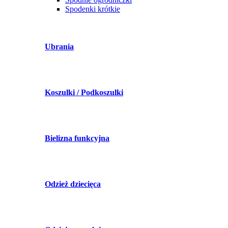
Spodenki krótkie
Ubrania
Koszulki / Podkoszulki
Bielizna funkcyjna
Odzież dziecięca