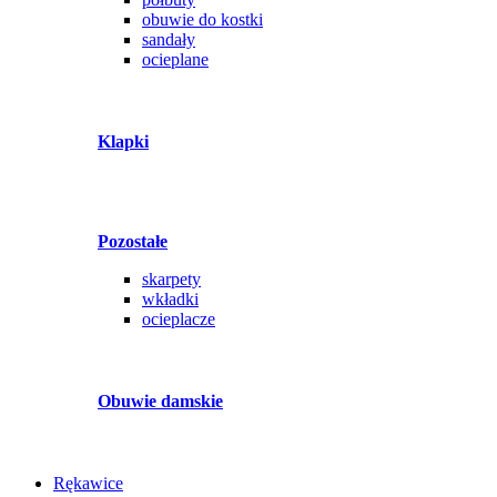
obuwie do kostki
sandały
ocieplane
Klapki
Pozostałe
skarpety
wkładki
ocieplacze
Obuwie damskie
Rękawice