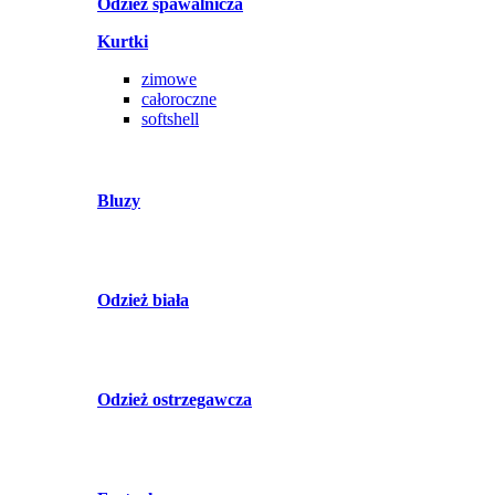
Odzież spawalnicza
Kurtki
zimowe
całoroczne
softshell
Bluzy
Odzież biała
Odzież ostrzegawcza