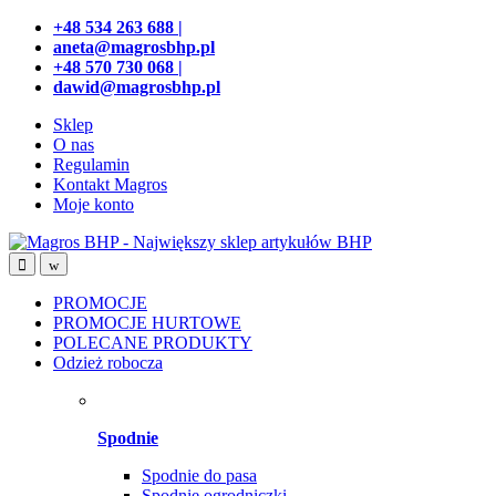
Przejdź
Przeskocz
+48 534 263 688 |
do
do
aneta@magrosbhp.pl
nawigacji
treści
+48 570 730 068 |
dawid@magrosbhp.pl
Sklep
O nas
Regulamin
Kontakt Magros
Moje konto
PROMOCJE
PROMOCJE HURTOWE
POLECANE PRODUKTY
Odzież robocza
Spodnie
Spodnie do pasa
Spodnie ogrodniczki