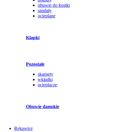
obuwie do kostki
sandały
ocieplane
Klapki
Pozostałe
skarpety
wkładki
ocieplacze
Obuwie damskie
Rękawice