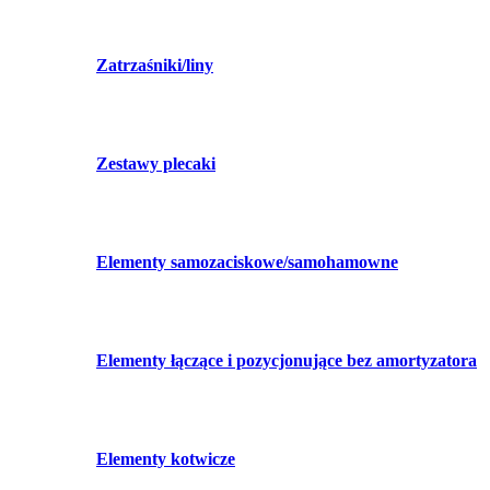
Zatrzaśniki/liny
Zestawy plecaki
Elementy samozaciskowe/samohamowne
Elementy łączące i pozycjonujące bez amortyzatora
Elementy kotwicze