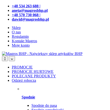
Przejdź
Przeskocz
+48 534 263 688 |
do
do
aneta@magrosbhp.pl
nawigacji
treści
+48 570 730 068 |
dawid@magrosbhp.pl
Sklep
O nas
Regulamin
Kontakt Magros
Moje konto
PROMOCJE
PROMOCJE HURTOWE
POLECANE PRODUKTY
Odzież robocza
Spodnie
Spodnie do pasa
Spodnie ogrodniczki