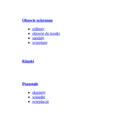
Obuwie ochronne
półbuty
obuwie do kostki
sandały
ocieplane
Klapki
Pozostałe
skarpety
wkładki
ocieplacze