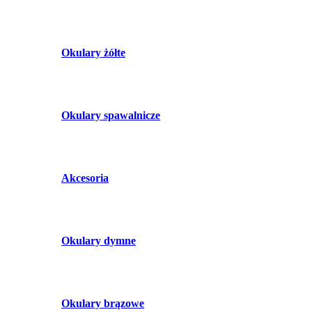
Okulary żółte
Okulary spawalnicze
Akcesoria
Okulary dymne
Okulary brązowe