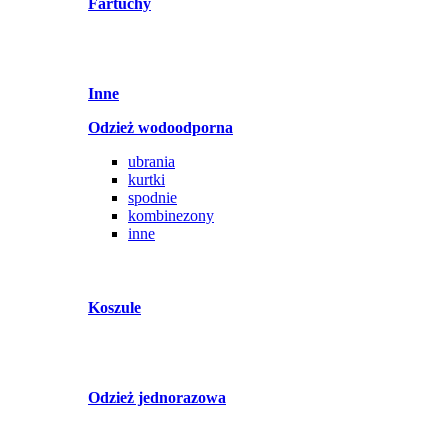
Fartuchy
Inne
Odzież wodoodporna
ubrania
kurtki
spodnie
kombinezony
inne
Koszule
Odzież jednorazowa