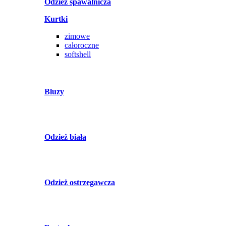
Odzież spawalnicza
Kurtki
zimowe
całoroczne
softshell
Bluzy
Odzież biała
Odzież ostrzegawcza