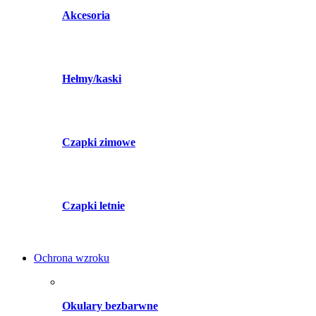
Akcesoria
Hełmy/kaski
Czapki zimowe
Czapki letnie
Ochrona wzroku
Okulary bezbarwne