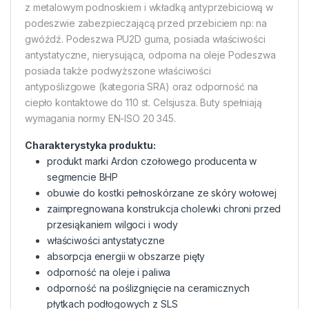
z metalowym podnoskiem i wkładką antyprzebiciową w
podeszwie zabezpieczającą przed przebiciem np: na
gwóźdź. Podeszwa PU2D guma, posiada właściwości
antystatyczne, nierysująca, odporna na oleje
Podeszwa
posiada także podwyższone właściwości
antypoślizgowe (kategoria SRA) oraz odporność na
ciepło kontaktowe do 110 st. Celsjusza. Buty spełniają
wymagania normy EN-ISO 20 345.
Charakterystyka produktu:
produkt marki Ardon czołowego producenta w
segmencie BHP
obuwie do kostki pełnoskórzane ze skóry wołowej
zaimpregnowana konstrukcja cholewki chroni przed
przesiąkaniem wilgoci i wody
właściwości antystatyczne
absorpcja energii w obszarze pięty
odporność na oleje i paliwa
odporność na poślizgnięcie na ceramicznych
płytkach podłogowych z SLS