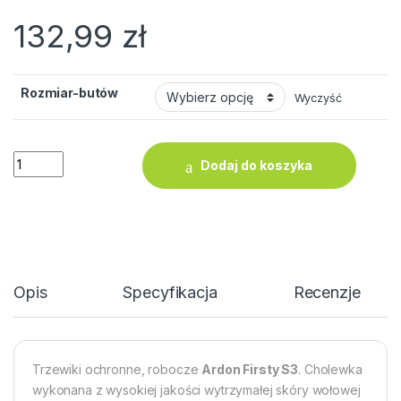
132,99
zł
Rozmiar-butów
Wyczyść
ilość Ardon Firsty S3 Trzewiki Buty Ochronne z Podnoskiem 
Dodaj do koszyka
Opis
Specyfikacja
Recenzje
Trzewiki ochronne, robocze
Ardon Firsty S3
. Cholewka
wykonana z wysokiej jakości wytrzymałej skóry wołowej