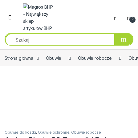
Przejdź do nawigacji
Przeskocz do treści
0
Strona główna
Obuwie
Obuwie robocze
Obuw
Obuwie do kostki
,
Obuwie ochronne
,
Obuwie robocze