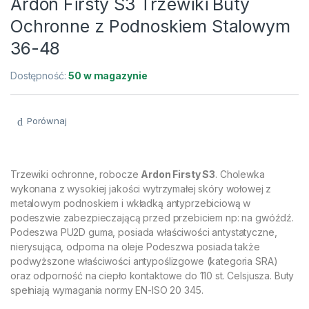
Ardon Firsty S3 Trzewiki Buty
Ochronne z Podnoskiem Stalowym
36-48
Dostępność:
50 w magazynie
Porównaj
Trzewiki ochronne, robocze
Ardon Firsty S3
. Cholewka
wykonana z wysokiej jakości wytrzymałej skóry wołowej z
metalowym podnoskiem i wkładką antyprzebiciową w
podeszwie zabezpieczającą przed przebiciem np: na gwóźdź.
Podeszwa PU2D guma, posiada właściwości antystatyczne,
nierysująca, odporna na oleje
Podeszwa posiada także
podwyższone właściwości antypoślizgowe (kategoria SRA)
oraz odporność na ciepło kontaktowe do 110 st. Celsjusza. Buty
spełniają wymagania normy EN-ISO 20 345.