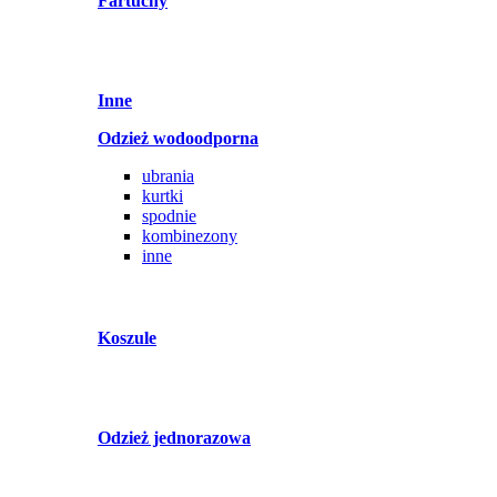
Fartuchy
Inne
Odzież wodoodporna
ubrania
kurtki
spodnie
kombinezony
inne
Koszule
Odzież jednorazowa