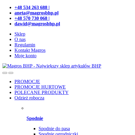
Przejdź
Przeskocz
+48 534 263 688 |
do
do
aneta@magrosbhp.pl
nawigacji
treści
+48 570 730 068 |
dawid@magrosbhp.pl
Sklep
O nas
Regulamin
Kontakt Magros
Moje konto
PROMOCJE
PROMOCJE HURTOWE
POLECANE PRODUKTY
Odzież robocza
Spodnie
Spodnie do pasa
Spodnie ogrodniczki