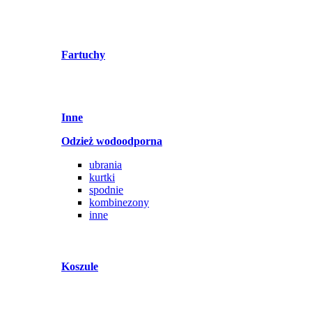
Fartuchy
Inne
Odzież wodoodporna
ubrania
kurtki
spodnie
kombinezony
inne
Koszule