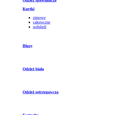
Odzież spawalnicza
Kurtki
zimowe
całoroczne
softshell
Bluzy
Odzież biała
Odzież ostrzegawcza