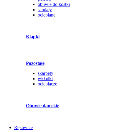
obuwie do kostki
sandały
ocieplane
Klapki
Pozostałe
skarpety
wkładki
ocieplacze
Obuwie damskie
Rękawice