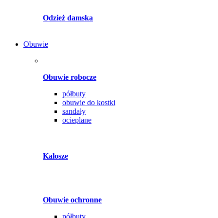
Odzież damska
Obuwie
Obuwie robocze
półbuty
obuwie do kostki
sandały
ocieplane
Kalosze
Obuwie ochronne
półbuty