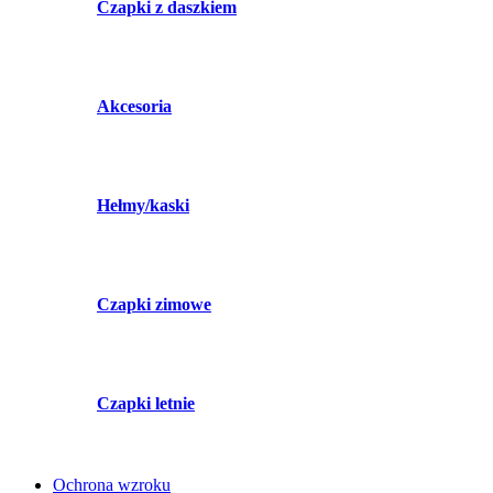
Czapki z daszkiem
Akcesoria
Hełmy/kaski
Czapki zimowe
Czapki letnie
Ochrona wzroku