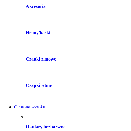
Akcesoria
Hełmy/kaski
Czapki zimowe
Czapki letnie
Ochrona wzroku
Okulary bezbarwne