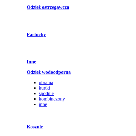
Odzież ostrzegawcza
Fartuchy
Inne
Odzież wodoodporna
ubrania
kurtki
spodnie
kombinezony
inne
Koszule