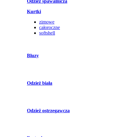
Odzież spawalnicza
Kurtki
zimowe
całoroczne
softshell
Bluzy
Odzież biała
Odzież ostrzegawcza