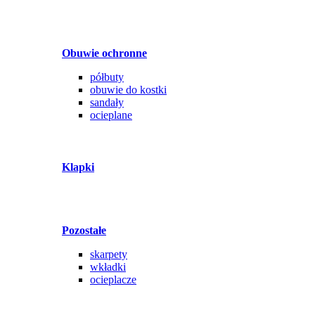
Obuwie ochronne
półbuty
obuwie do kostki
sandały
ocieplane
Klapki
Pozostałe
skarpety
wkładki
ocieplacze