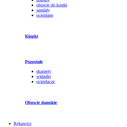
obuwie do kostki
sandały
ocieplane
Klapki
Pozostałe
skarpety
wkładki
ocieplacze
Obuwie damskie
Rękawice