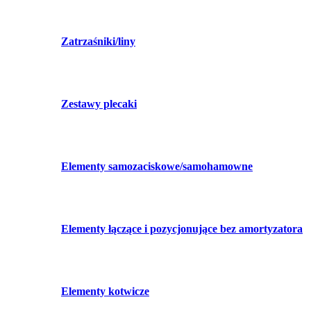
Zatrzaśniki/liny
Zestawy plecaki
Elementy samozaciskowe/samohamowne
Elementy łączące i pozycjonujące bez amortyzatora
Elementy kotwicze