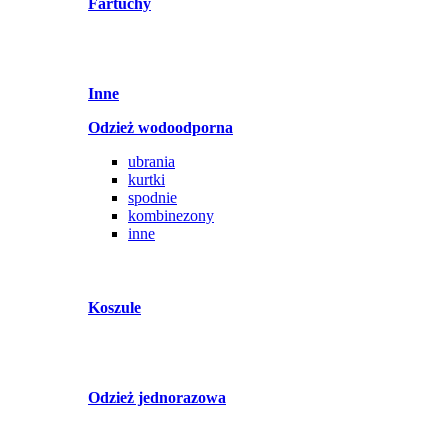
Fartuchy
Inne
Odzież wodoodporna
ubrania
kurtki
spodnie
kombinezony
inne
Koszule
Odzież jednorazowa