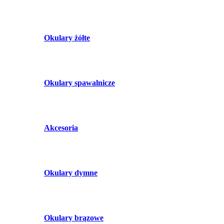
Okulary żółte
Okulary spawalnicze
Akcesoria
Okulary dymne
Okulary brązowe