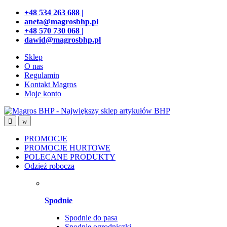
Przejdź
Przeskocz
+48 534 263 688 |
do
do
aneta@magrosbhp.pl
nawigacji
treści
+48 570 730 068 |
dawid@magrosbhp.pl
Sklep
O nas
Regulamin
Kontakt Magros
Moje konto
PROMOCJE
PROMOCJE HURTOWE
POLECANE PRODUKTY
Odzież robocza
Spodnie
Spodnie do pasa
Spodnie ogrodniczki