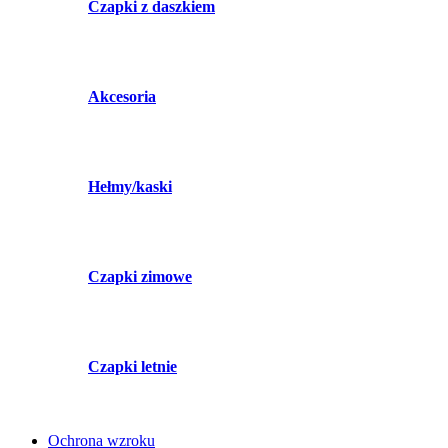
Czapki z daszkiem
Akcesoria
Hełmy/kaski
Czapki zimowe
Czapki letnie
Ochrona wzroku