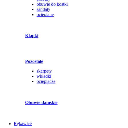
obuwie do kostki
sandały
ocieplane
Klapki
Pozostałe
skarpety
wkładki
ocieplacze
Obuwie damskie
Rękawice