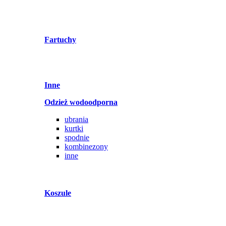
Fartuchy
Inne
Odzież wodoodporna
ubrania
kurtki
spodnie
kombinezony
inne
Koszule