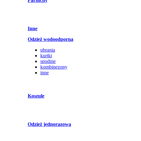
Fartuchy
Inne
Odzież wodoodporna
ubrania
kurtki
spodnie
kombinezony
inne
Koszule
Odzież jednorazowa