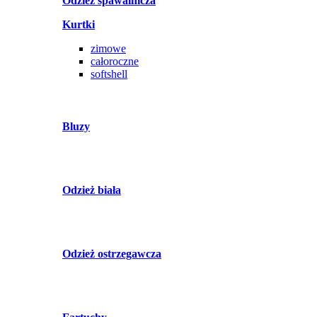
Odzież spawalnicza
Kurtki
zimowe
całoroczne
softshell
Bluzy
Odzież biała
Odzież ostrzegawcza