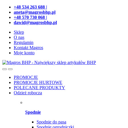
Przejdź
Przeskocz
+48 534 263 688 |
do
do
aneta@magrosbhp.pl
nawigacji
treści
+48 570 730 068 |
dawid@magrosbhp.pl
Sklep
O nas
Regulamin
Kontakt Magros
Moje konto
PROMOCJE
PROMOCJE HURTOWE
POLECANE PRODUKTY
Odzież robocza
Spodnie
Spodnie do pasa
Spodnie ogrodniczki