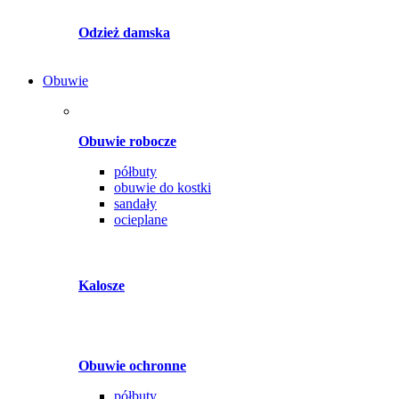
Odzież damska
Obuwie
Obuwie robocze
półbuty
obuwie do kostki
sandały
ocieplane
Kalosze
Obuwie ochronne
półbuty