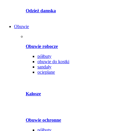
Odzież damska
Obuwie
Obuwie robocze
półbuty
obuwie do kostki
sandały
ocieplane
Kalosze
Obuwie ochronne
półbuty