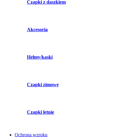
Czapki z daszkiem
Akcesoria
Hełmy/kaski
Czapki zimowe
Czapki letnie
Ochrona wzroku