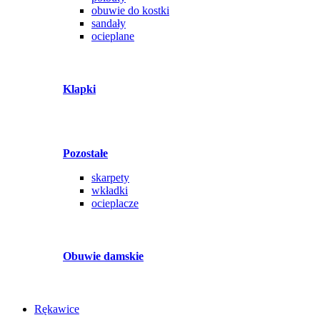
obuwie do kostki
sandały
ocieplane
Klapki
Pozostałe
skarpety
wkładki
ocieplacze
Obuwie damskie
Rękawice