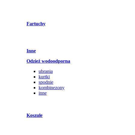
Fartuchy
Inne
Odzież wodoodporna
ubrania
kurtki
spodnie
kombinezony
inne
Koszule