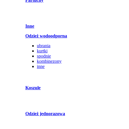
Fartuchy
Inne
Odzież wodoodporna
ubrania
kurtki
spodnie
kombinezony
inne
Koszule
Odzież jednorazowa