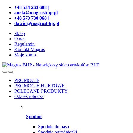
Przejdź
Przeskocz
+48 534 263 688 |
do
do
aneta@magrosbhp.pl
nawigacji
treści
+48 570 730 068 |
dawid@magrosbhp.pl
Sklep
O nas
Regulamin
Kontakt Magros
Moje konto
PROMOCJE
PROMOCJE HURTOWE
POLECANE PRODUKTY
Odzież robocza
Spodnie
Spodnie do pasa
Spodnie ogrodniczki