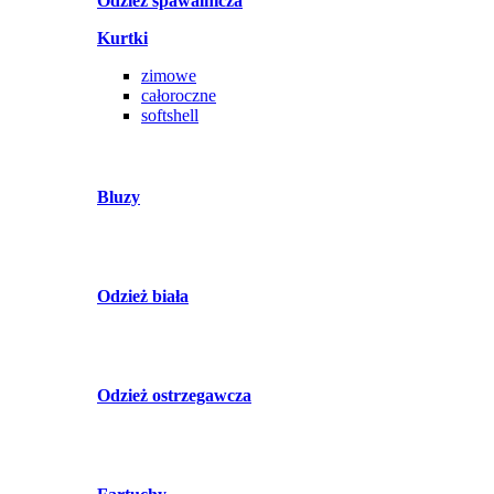
Odzież spawalnicza
Kurtki
zimowe
całoroczne
softshell
Bluzy
Odzież biała
Odzież ostrzegawcza