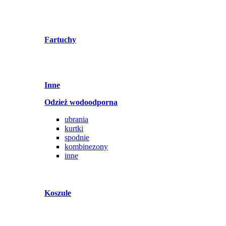
Fartuchy
Inne
Odzież wodoodporna
ubrania
kurtki
spodnie
kombinezony
inne
Koszule