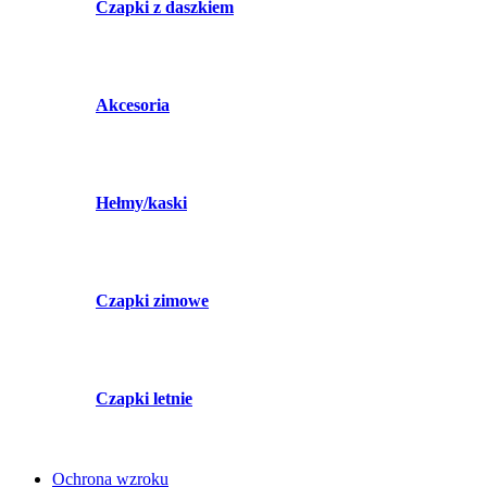
Czapki z daszkiem
Akcesoria
Hełmy/kaski
Czapki zimowe
Czapki letnie
Ochrona wzroku