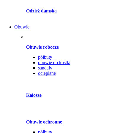
Odzież damska
Obuwie
Obuwie robocze
półbuty
obuwie do kostki
sandały
ocieplane
Kalosze
Obuwie ochronne
półbuty