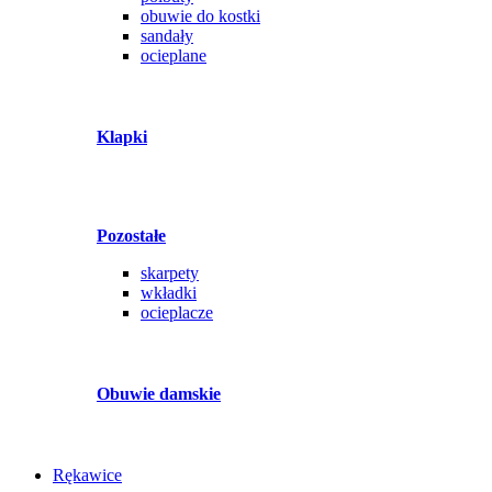
obuwie do kostki
sandały
ocieplane
Klapki
Pozostałe
skarpety
wkładki
ocieplacze
Obuwie damskie
Rękawice