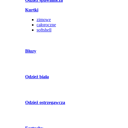
Odzież spawalnicza
Kurtki
zimowe
całoroczne
softshell
Bluzy
Odzież biała
Odzież ostrzegawcza