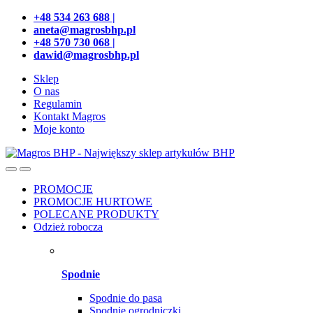
Przejdź
Przeskocz
+48 534 263 688 |
do
do
aneta@magrosbhp.pl
nawigacji
treści
+48 570 730 068 |
dawid@magrosbhp.pl
Sklep
O nas
Regulamin
Kontakt Magros
Moje konto
PROMOCJE
PROMOCJE HURTOWE
POLECANE PRODUKTY
Odzież robocza
Spodnie
Spodnie do pasa
Spodnie ogrodniczki