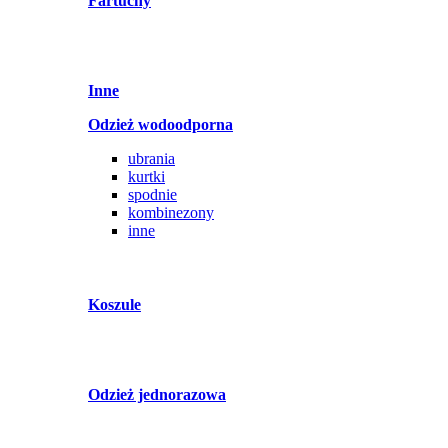
Fartuchy
Inne
Odzież wodoodporna
ubrania
kurtki
spodnie
kombinezony
inne
Koszule
Odzież jednorazowa