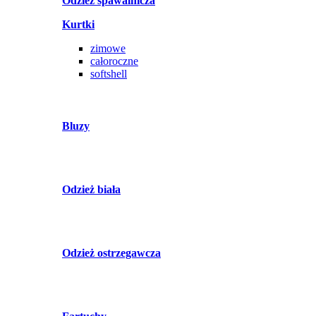
Odzież spawalnicza
Kurtki
zimowe
całoroczne
softshell
Bluzy
Odzież biała
Odzież ostrzegawcza