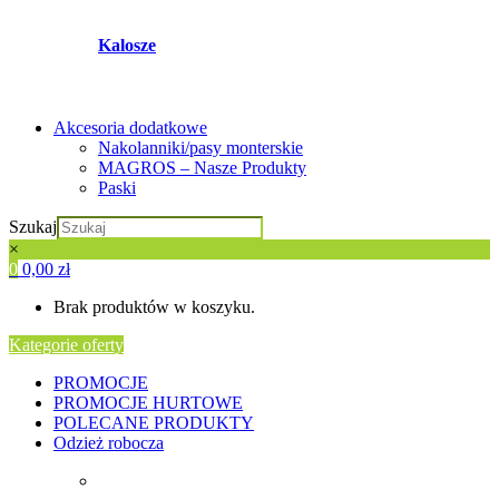
Kalosze
Akcesoria dodatkowe
Nakolanniki/pasy monterskie
MAGROS – Nasze Produkty
Paski
Szukaj
×
0
0,00
zł
Brak produktów w koszyku.
Kategorie oferty
PROMOCJE
PROMOCJE HURTOWE
POLECANE PRODUKTY
Odzież robocza