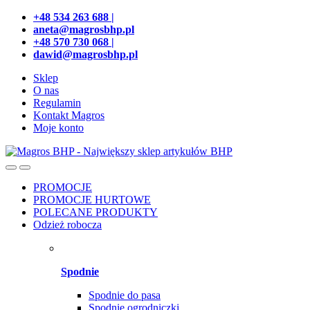
Przejdź
Przeskocz
+48 534 263 688 |
do
do
aneta@magrosbhp.pl
nawigacji
treści
+48 570 730 068 |
dawid@magrosbhp.pl
Sklep
O nas
Regulamin
Kontakt Magros
Moje konto
PROMOCJE
PROMOCJE HURTOWE
POLECANE PRODUKTY
Odzież robocza
Spodnie
Spodnie do pasa
Spodnie ogrodniczki