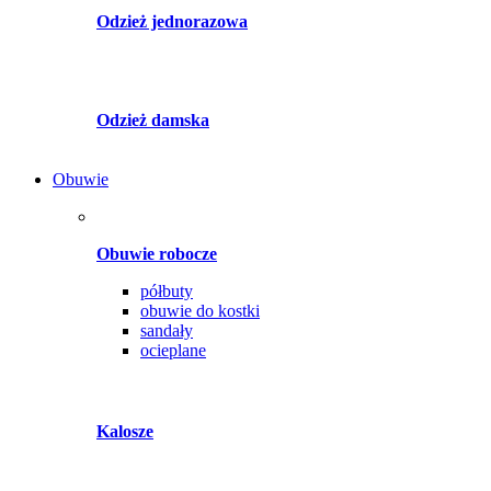
Odzież jednorazowa
Odzież damska
Obuwie
Obuwie robocze
półbuty
obuwie do kostki
sandały
ocieplane
Kalosze