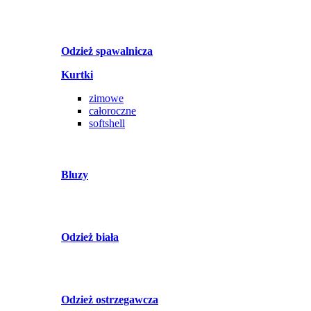
Odzież spawalnicza
Kurtki
zimowe
całoroczne
softshell
Bluzy
Odzież biała
Odzież ostrzegawcza