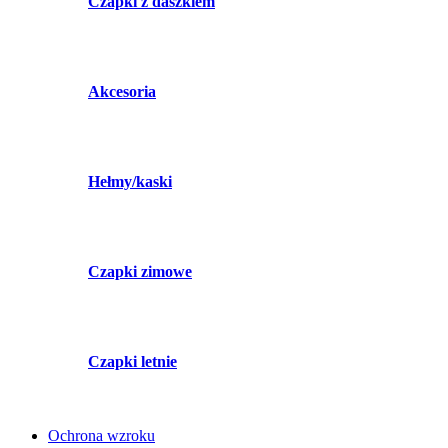
Czapki z daszkiem
Akcesoria
Hełmy/kaski
Czapki zimowe
Czapki letnie
Ochrona wzroku