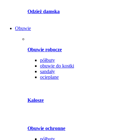
Odzież damska
Obuwie
Obuwie robocze
półbuty
obuwie do kostki
sandały
ocieplane
Kalosze
Obuwie ochronne
półbuty