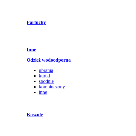
Fartuchy
Inne
Odzież wodoodporna
ubrania
kurtki
spodnie
kombinezony
inne
Koszule