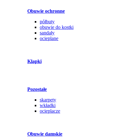
Obuwie ochronne
półbuty
obuwie do kostki
sandały
ocieplane
Klapki
Pozostałe
skarpety
wkładki
ocieplacze
Obuwie damskie