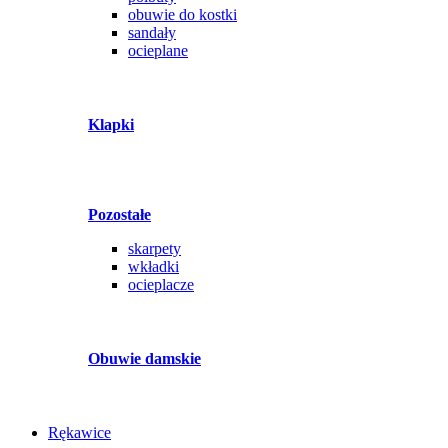
obuwie do kostki
sandały
ocieplane
Klapki
Pozostałe
skarpety
wkładki
ocieplacze
Obuwie damskie
Rękawice