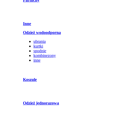
Fartuchy
Inne
Odzież wodoodporna
ubrania
kurtki
spodnie
kombinezony
inne
Koszule
Odzież jednorazowa