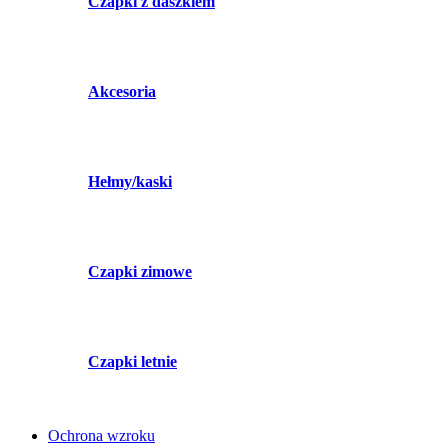
Czapki z daszkiem
Akcesoria
Hełmy/kaski
Czapki zimowe
Czapki letnie
Ochrona wzroku