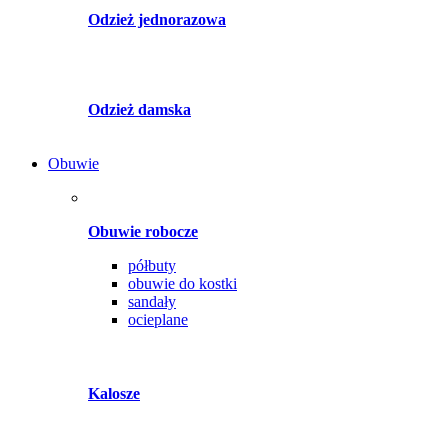
Odzież jednorazowa
Odzież damska
Obuwie
Obuwie robocze
półbuty
obuwie do kostki
sandały
ocieplane
Kalosze