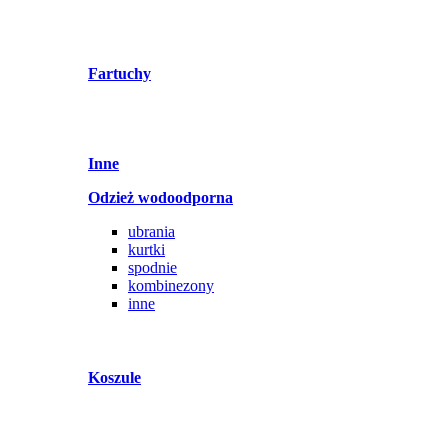
Fartuchy
Inne
Odzież wodoodporna
ubrania
kurtki
spodnie
kombinezony
inne
Koszule