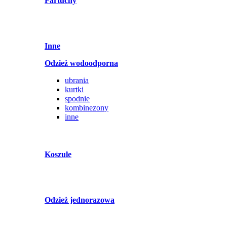
Fartuchy
Inne
Odzież wodoodporna
ubrania
kurtki
spodnie
kombinezony
inne
Koszule
Odzież jednorazowa