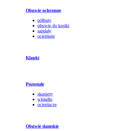
Obuwie ochronne
półbuty
obuwie do kostki
sandały
ocieplane
Klapki
Pozostałe
skarpety
wkładki
ocieplacze
Obuwie damskie