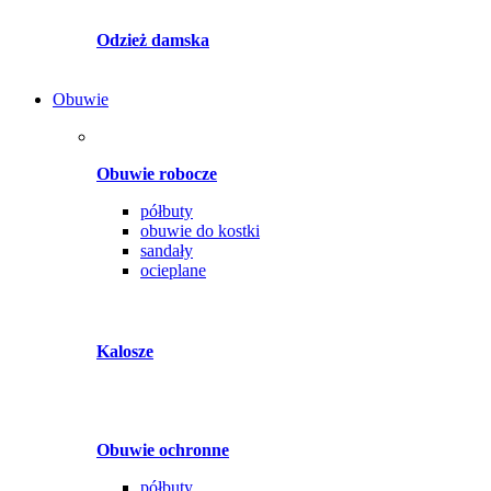
Odzież damska
Obuwie
Obuwie robocze
półbuty
obuwie do kostki
sandały
ocieplane
Kalosze
Obuwie ochronne
półbuty