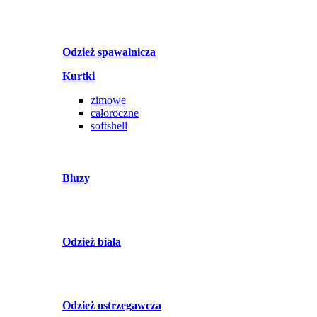
Odzież spawalnicza
Kurtki
zimowe
całoroczne
softshell
Bluzy
Odzież biała
Odzież ostrzegawcza