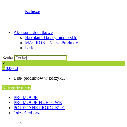
Kalosze
Akcesoria dodatkowe
Nakolanniki/pasy monterskie
MAGROS – Nasze Produkty
Paski
Szukaj
×
0
0,00
zł
Brak produktów w koszyku.
Kategorie oferty
PROMOCJE
PROMOCJE HURTOWE
POLECANE PRODUKTY
Odzież robocza