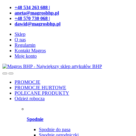
Przejdź
Przeskocz
+48 534 263 688 |
do
do
aneta@magrosbhp.pl
nawigacji
treści
+48 570 730 068 |
dawid@magrosbhp.pl
Sklep
O nas
Regulamin
Kontakt Magros
Moje konto
PROMOCJE
PROMOCJE HURTOWE
POLECANE PRODUKTY
Odzież robocza
Spodnie
Spodnie do pasa
Spodnie ogrodniczki