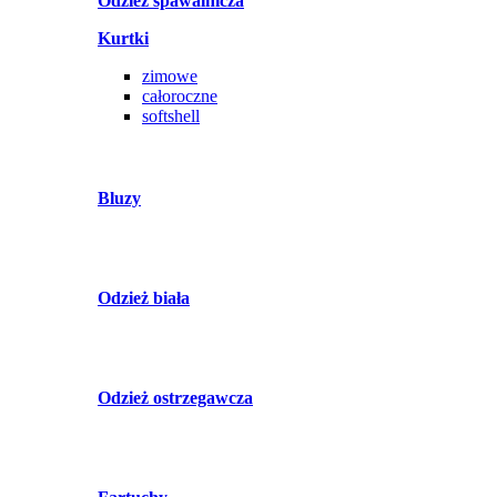
Odzież spawalnicza
Kurtki
zimowe
całoroczne
softshell
Bluzy
Odzież biała
Odzież ostrzegawcza