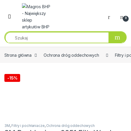
Przejdź do nawigacji
Przeskocz do treści
0
Strona główna
Ochrona dróg oddechowych
Filtry i 
-
15%
3M
,
Filtry i pochłaniacze
,
Ochrona dróg oddechowych