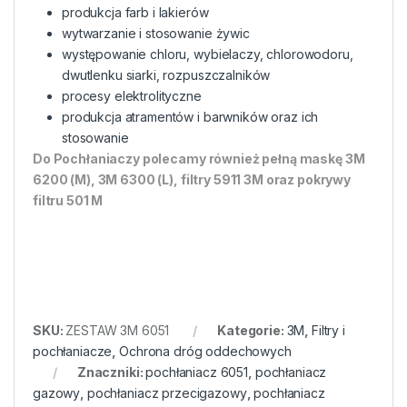
produkcja farb i lakierów
wytwarzanie i stosowanie żywic
występowanie chloru, wybielaczy, chlorowodoru,
dwutlenku siarki, rozpuszczalników
procesy elektrolityczne
produkcja atramentów i barwników oraz ich
stosowanie
Do Pochłaniaczy polecamy również pełną maskę 3M
6200 (M), 3M 6300 (L), filtry 5911 3M oraz pokrywy
filtru 501 M
SKU:
ZESTAW 3M 6051
Kategorie:
3M
,
Filtry i
pochłaniacze
,
Ochrona dróg oddechowych
Znaczniki:
pochłaniacz 6051
,
pochłaniacz
gazowy
,
pochłaniacz przecigazowy
,
pochłaniacz