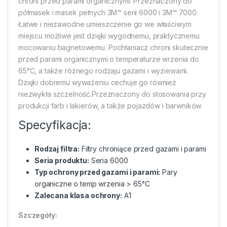
chroni przed parami organicznymi. Przeznaczony do
półmasek i masek pełnych 3M™ serii 6000 i 3M™ 7000.
Łatwe i niezawodne umieszczenie go we właściwym
miejscu możliwe jest dzięki wygodnemu, praktycznemu
mocowaniu bagnetowemu. Pochłaniacz chroni skutecznie
przed parami organicznymi o temperaturze wrzenia do
65°C, a także różnego rodzaju gazami i wyziewami.
Dzięki dobremu wyważeniu cechuje go również
niezwykła szczelność.Przeznaczony do stosowania przy
produkcji farb i lakierów, a także pojazdów i barwników.
Specyfikacja:
Rodzaj filtra:
Filtry chroniące przed gazami i parami
Seria produktu:
Seria 6000
Typ ochrony przed gazami i parami:
Pary
organiczne o temp wrzenia > 65°C
Zalecana klasa ochrony:
A1
Szczegóły: