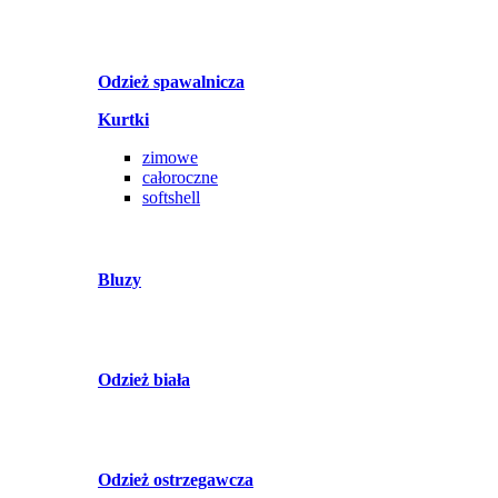
Odzież spawalnicza
Kurtki
zimowe
całoroczne
softshell
Bluzy
Odzież biała
Odzież ostrzegawcza