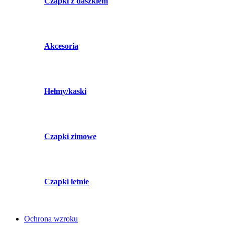
Czapki z daszkiem
Akcesoria
Hełmy/kaski
Czapki zimowe
Czapki letnie
Ochrona wzroku