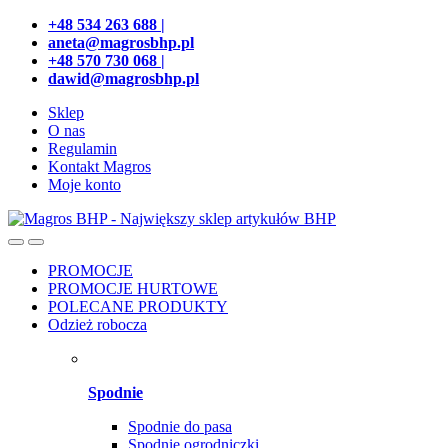
Przejdź
Przeskocz
+48 534 263 688 |
do
do
aneta@magrosbhp.pl
nawigacji
treści
+48 570 730 068 |
dawid@magrosbhp.pl
Sklep
O nas
Regulamin
Kontakt Magros
Moje konto
PROMOCJE
PROMOCJE HURTOWE
POLECANE PRODUKTY
Odzież robocza
Spodnie
Spodnie do pasa
Spodnie ogrodniczki