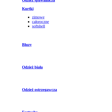
Odzież spawalnicza
Kurtki
zimowe
całoroczne
softshell
Bluzy
Odzież biała
Odzież ostrzegawcza