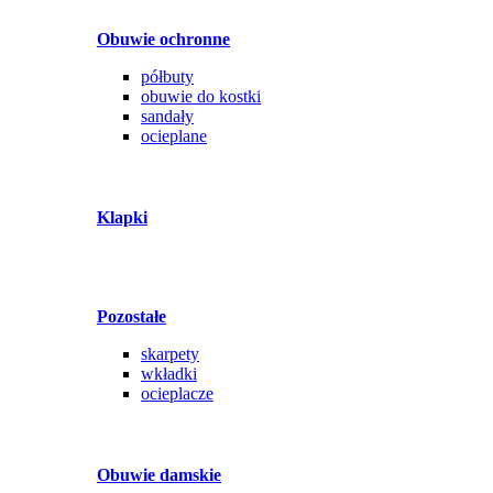
Obuwie ochronne
półbuty
obuwie do kostki
sandały
ocieplane
Klapki
Pozostałe
skarpety
wkładki
ocieplacze
Obuwie damskie