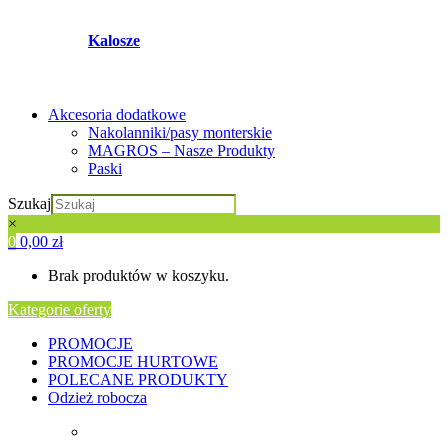
Kalosze
Akcesoria dodatkowe
Nakolanniki/pasy monterskie
MAGROS – Nasze Produkty
Paski
Szukaj
×
0
0,00
zł
Brak produktów w koszyku.
Kategorie oferty
PROMOCJE
PROMOCJE HURTOWE
POLECANE PRODUKTY
Odzież robocza