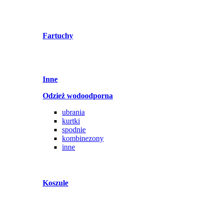
Fartuchy
Inne
Odzież wodoodporna
ubrania
kurtki
spodnie
kombinezony
inne
Koszule