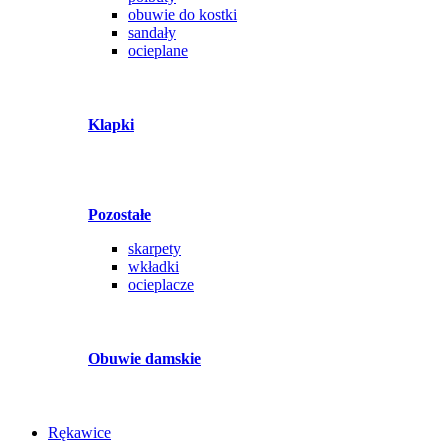
obuwie do kostki
sandały
ocieplane
Klapki
Pozostałe
skarpety
wkładki
ocieplacze
Obuwie damskie
Rękawice