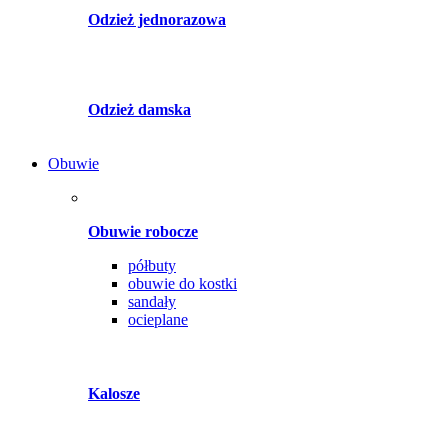
Odzież jednorazowa
Odzież damska
Obuwie
Obuwie robocze
półbuty
obuwie do kostki
sandały
ocieplane
Kalosze