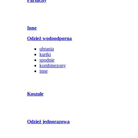
Fartuchy
Inne
Odzież wodoodporna
ubrania
kurtki
spodnie
kombinezony
inne
Koszule
Odzież jednorazowa