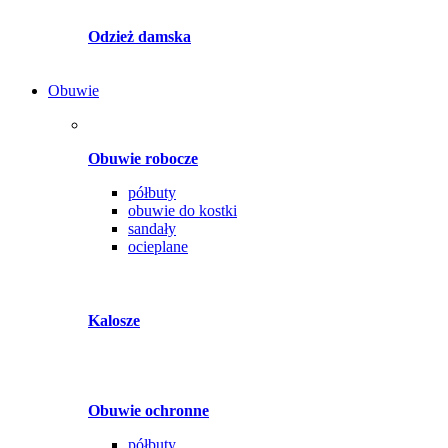
Odzież damska
Obuwie
Obuwie robocze
półbuty
obuwie do kostki
sandały
ocieplane
Kalosze
Obuwie ochronne
półbuty