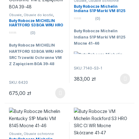
Obuwie
,
Obuwie ochronne
Buty Robocze Michelin
Indiana S1P Marki VM 8125
Mocne 41-46
Obuwie
,
Obuwie do kostki
,
(0)
Obuwie ochronne
,
Obuwie
Buty Robocze MICHELIN
robocze
0
HARTFORD S3 BOA WRU HRO
n
SRC Trzewiki Ochronne VM
Buty Robocze Michelin
a
(0)
Z Zapięciem BOA 39-48
5
Indiana S1P Marki VM 8125
0
n
Mocne 41-46
Buty Robocze MICHELIN
a
5
HARTFORD S3 BOA WRU HRO
SRC Trzewiki Ochronne VM
Z Zapięciem BOA 39-48
SKU: 7140-S3-1
383,00
zł
Półbuty Robocze Ochronne
Buty robocze
Ten produkt ma wiele wariantów
SKU: 6420
S1P ze skóry bydlęcej
Michelin VM
odpornej na przetarcia z
675,00
zł
Hartford S3 BOA
Ten produkt ma wiele wariantów. Opcje można wybrać na stroni
nadrukiem,
to premium
męskie
Nowy model w naszej
trzewiki
ofercie !
ochronne
, które
Producent: VM Footwear
łączą wysoki
Model: Indiana S1P
poziom
Obuwie
,
Obuwie ochronne
Kod producenta: 8125 S1P