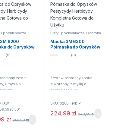
ry i pochłaniacze
,
Filtry i pochłaniacze
,
Ochrona
 dróg oddechowych
,
dróg oddechowych
,
i przeciwpyłowe
Półmaski przeciwpyłowe
 3M 6200
Maska 3M 6300
ka do Oprysków
Półmaska do Oprysków
ydy Herbicydy
Pestycydy Herbicydy
(0)
(0)
tna Gotowa do
Kompletna Gotowa do
0
Użytku
n
a
5
ochronny został
Zestaw ochronny został
y, z myślą o
stworzony, z myślą o
onalnym
profesjonalnym
eczeniu osób
zabezpieczeniu osób
ących pracę z
wykonujących pracę z
ESTAW
SKU: 6200Herbi-1
 środków
użyciem środków
59,5925,501
224,99
zł
249,99
zł
nych i pestycydów.
chemicznych i pestycydów.
99
zł
249,99
zł
ierowany między
Jest skierowany między
do pracowników
innymi do pracowników
 ogrodniczych i
rolnych, ogrodniczych i