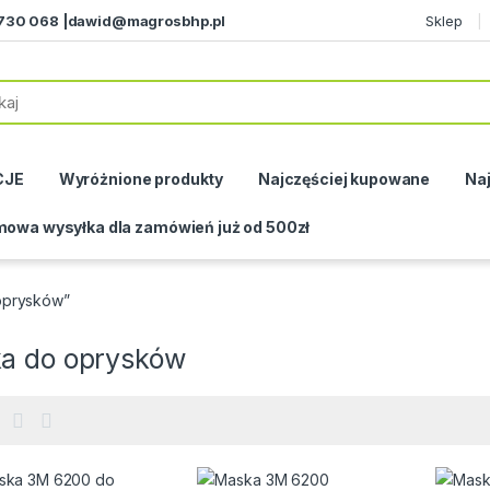
730 068 |
dawid@magrosbhp.pl
Sklep
CJE
Wyróżnione produkty
Najczęściej kupowane
Naj
owa wysyłka dla zamówień już od 500zł
oprysków”
a do oprysków