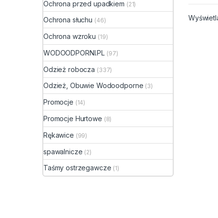
Ochrona przed upadkiem
(21)
rolnyc
leśnyc
Wyświetl
Ochrona słuchu
(46)
bezpoś
chemi
Ochrona wzroku
(19)
naraże
WODOODPORNI.PL
(97)
równi
dezyn
Odzież robocza
(337)
dezyn
deraty
Odzież, Obuwie Wodoodporne
(3)
Zabez
Promocje
(14)
oddec
skórę
Promocje Hurtowe
(8)
działa
przyw
Rękawice
(99)
poszc
spawalnicze
(2)
zesta
profe
Taśmy ostrzegawcze
(1)