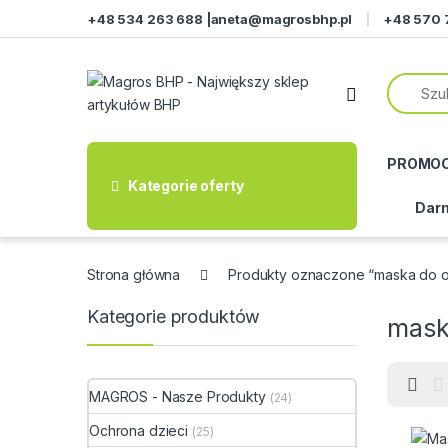
Przejdź do nawigacji
Przeskocz do treści
+48 534 263 688 |
aneta@magrosbhp.pl
+48 570 
PROMO
Kategorie oferty
Darm
Strona główna
Produkty oznaczone “maska do 
Kategorie produktów
mask
MAGROS - Nasze Produkty
(24)
Ochrona dzieci
(25)