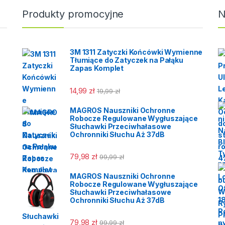
Produkty promocyjne
N
3M 1311 Zatyczki Końcówki Wymienne
Tłumiące do Zatyczek na Pałąku
Zapas Komplet
14,99
zł
19,99
zł
MAGROS Nauszniki Ochronne
Robocze Regulowane Wygłuszające
Słuchawki Przeciwhałasowe
Ochronniki Słuchu Aż 37dB
79,98
zł
99,99
zł
MAGROS Nauszniki Ochronne
Robocze Regulowane Wygłuszające
Słuchawki Przeciwhałasowe
Ochronniki Słuchu Aż 37dB
79,98
zł
99,99
zł