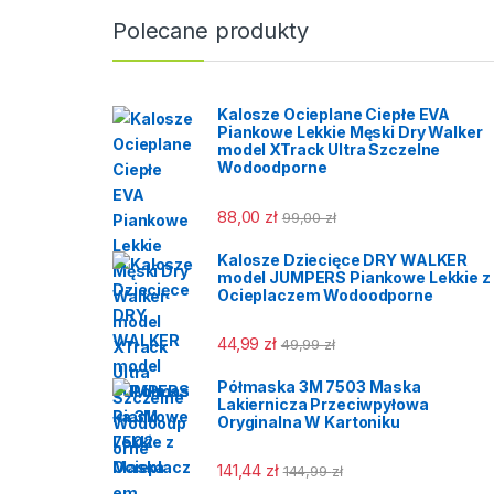
Polecane produkty
Kalosze Ocieplane Ciepłe EVA
Piankowe Lekkie Męski Dry Walker
model XTrack Ultra Szczelne
Wodoodporne
88,00
zł
99,00
zł
Kalosze Dziecięce DRY WALKER
model JUMPERS Piankowe Lekkie z
Ocieplaczem Wodoodporne
44,99
zł
49,99
zł
Półmaska 3M 7503 Maska
Lakiernicza Przeciwpyłowa
Oryginalna W Kartoniku
141,44
zł
144,99
zł