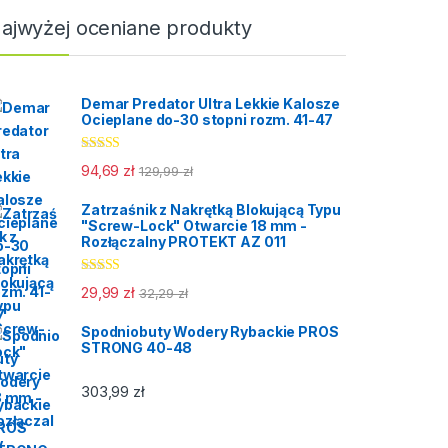
ajwyżej oceniane produkty
Demar Predator Ultra Lekkie Kalosze
Ocieplane do-30 stopni rozm. 41-47
Oceniono
94,69
zł
129,99
zł
5.00
na 5
Zatrzaśnik z Nakrętką Blokującą Typu
"Screw-Lock" Otwarcie 18 mm -
Rozłączalny PROTEKT AZ 011
Oceniono
29,99
zł
32,29
zł
5.00
na 5
Spodniobuty Wodery Rybackie PROS
STRONG 40-48
303,99
zł