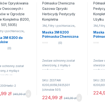
3M
,
Filtry i pochłaniacze
,
3M
,
Filt
Ochrona dróg oddechowych
,
Ochrona
ltry i pochłaniacze
,
Półmaski przeciwpyłowe
Półmask
Maska 3M 6200
Maska
na dróg oddechowych
,
Półmaska Chemiczna
Półmas
ski przeciwpyłowe
a 3M 6200 do
Gazowa Opryski
Pestyc
sków
(0)
Herbicydy Pestycydy
Komple
skiwania Drzew
0
0
(0)
Kompletna
Użytku
n
n
owych i Krzewów
a
a
rodzie Sadzie
5
5
letna (6200,
Zestaw ochronny został
Zestaw 
, 501, 5935)
stworzony, z myślą o
stworzon
w ochronny został
profesjonalnym
profesj
ony, z myślą o
zabezpieczeniu osób
zabezpi
sjonalnym
wykonujących pracę z
wykonuj
pieczeniu osób
SKU: ZESTAW
SKU: Z
użyciem środków
użyciem
ujących pracę z
6200,6059,5925,501
6200,60
6200Herbi-2
chemicznych i pestycydów.
chemicz
em środków
(chinskie 501)
224,
,99
zł
Jest skierowany między
Jest sk
249,99
zł
cznych i pestycydów.
224,99
zł
249,99
zł
innymi do pracowników
innymi 
skierowany między
rolnych, ogrodniczych i
rolnych,
i do pracowników