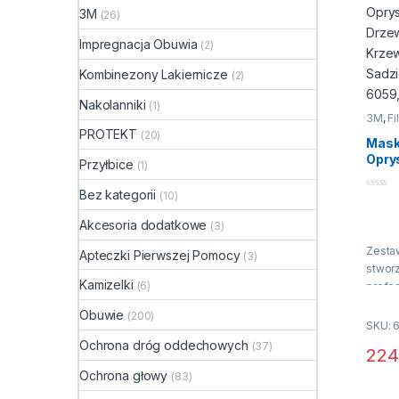
3M
(26)
Impregnacja Obuwia
(2)
Kombinezony Lakiernicze
(2)
Nakolanniki
(1)
3M
,
Fi
Ochro
PROTEKT
(20)
Półma
Mask
Opry
Przyłbice
(1)
Opry
Owoc
Bez kategorii
(10)
0
w Og
n
a
Komp
Akcesoria dodatkowe
(3)
5
6059
Zesta
Apteczki Pierwszej Pomocy
(3)
stworz
Kamizelki
(6)
profe
zabez
Obuwie
(200)
wykon
SKU: 
użyci
Ochrona dróg oddechowych
(37)
224
chemi
Ochrona głowy
Jest 
(83)
innym