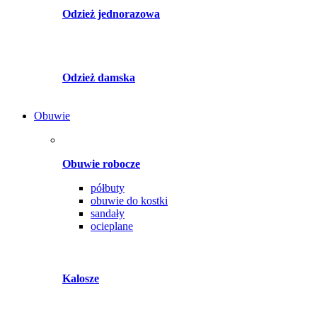
Odzież jednorazowa
Odzież damska
Obuwie
Obuwie robocze
półbuty
obuwie do kostki
sandały
ocieplane
Kalosze