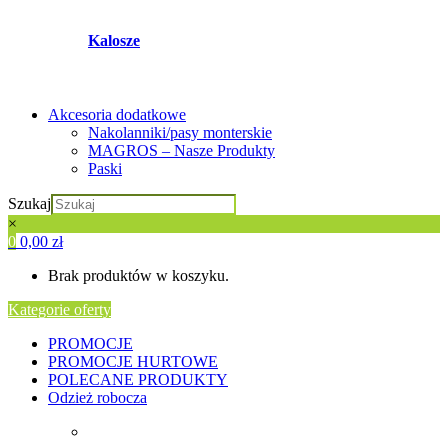
Kalosze
Akcesoria dodatkowe
Nakolanniki/pasy monterskie
MAGROS – Nasze Produkty
Paski
Szukaj
×
0
0,00
zł
Brak produktów w koszyku.
Kategorie oferty
PROMOCJE
PROMOCJE HURTOWE
POLECANE PRODUKTY
Odzież robocza