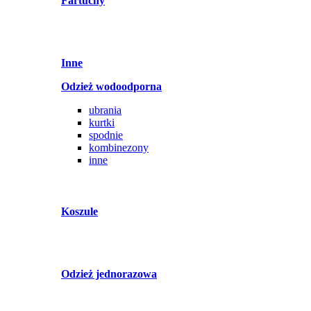
Fartuchy
Inne
Odzież wodoodporna
ubrania
kurtki
spodnie
kombinezony
inne
Koszule
Odzież jednorazowa