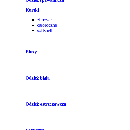
Odzież spawalnicza
Kurtki
zimowe
całoroczne
softshell
Bluzy
Odzież biała
Odzież ostrzegawcza