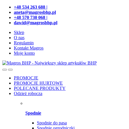
Przejdź
Przeskocz
+48 534 263 688 |
do
do
aneta@magrosbhp.pl
nawigacji
treści
+48 570 730 068 |
dawid@magrosbhp.pl
Sklep
O nas
Regulamin
Kontakt Magros
Moje konto
PROMOCJE
PROMOCJE HURTOWE
POLECANE PRODUKTY
Odzież robocza
Spodnie
Spodnie do pasa
Spodnie ogrodniczki