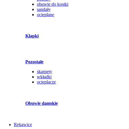
obuwie do kostki
sandały
ocieplane
Klapki
Pozostałe
skarpety
wkładki
ocieplacze
Obuwie damskie
Rękawice