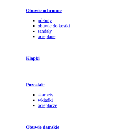
Obuwie ochronne
półbuty
obuwie do kostki
sandały
ocieplane
Klapki
Pozostałe
skarpety
wkładki
ocieplacze
Obuwie damskie