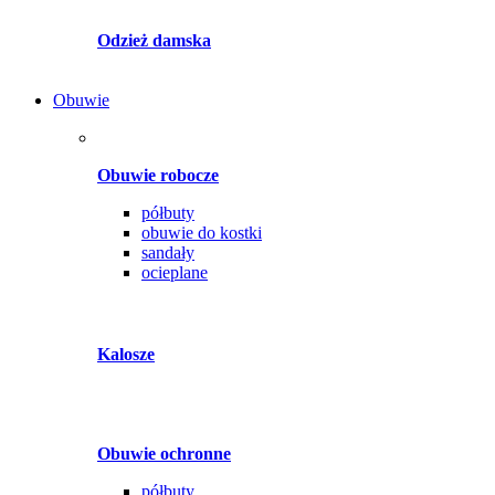
Odzież damska
Obuwie
Obuwie robocze
półbuty
obuwie do kostki
sandały
ocieplane
Kalosze
Obuwie ochronne
półbuty