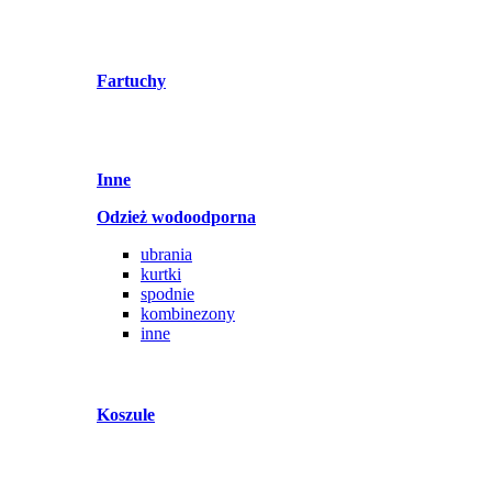
Fartuchy
Inne
Odzież wodoodporna
ubrania
kurtki
spodnie
kombinezony
inne
Koszule