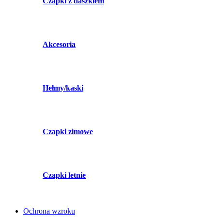
Czapki z daszkiem
Akcesoria
Hełmy/kaski
Czapki zimowe
Czapki letnie
Ochrona wzroku