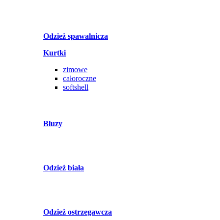
Odzież spawalnicza
Kurtki
zimowe
całoroczne
softshell
Bluzy
Odzież biała
Odzież ostrzegawcza