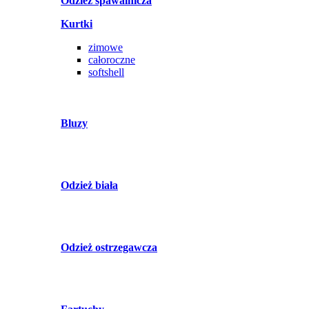
Odzież spawalnicza
Kurtki
zimowe
całoroczne
softshell
Bluzy
Odzież biała
Odzież ostrzegawcza