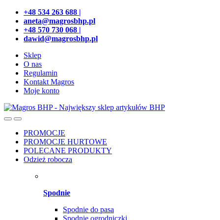
Przejdź
Przeskocz
+48 534 263 688 |
do
do
aneta@magrosbhp.pl
nawigacji
treści
+48 570 730 068 |
dawid@magrosbhp.pl
Sklep
O nas
Regulamin
Kontakt Magros
Moje konto
PROMOCJE
PROMOCJE HURTOWE
POLECANE PRODUKTY
Odzież robocza
Spodnie
Spodnie do pasa
Spodnie ogrodniczki