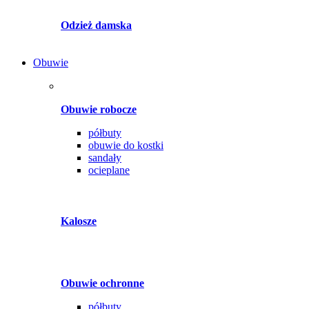
Odzież damska
Obuwie
Obuwie robocze
półbuty
obuwie do kostki
sandały
ocieplane
Kalosze
Obuwie ochronne
półbuty