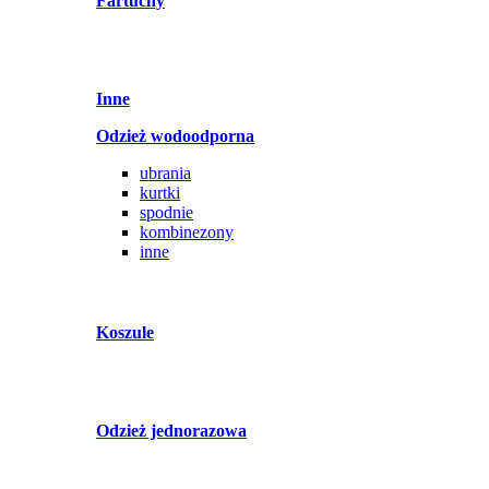
Fartuchy
Inne
Odzież wodoodporna
ubrania
kurtki
spodnie
kombinezony
inne
Koszule
Odzież jednorazowa