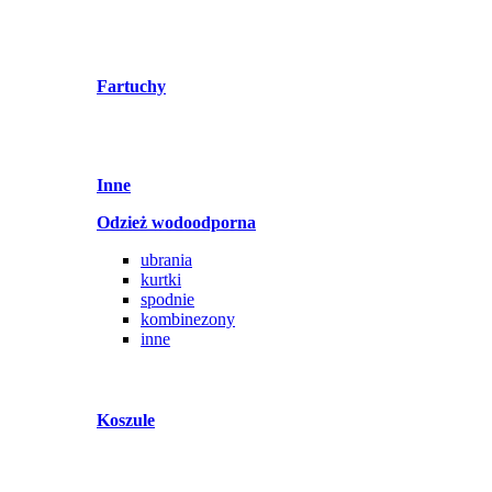
Fartuchy
Inne
Odzież wodoodporna
ubrania
kurtki
spodnie
kombinezony
inne
Koszule