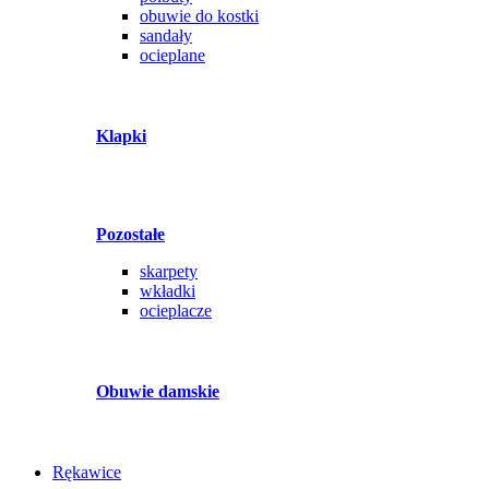
obuwie do kostki
sandały
ocieplane
Klapki
Pozostałe
skarpety
wkładki
ocieplacze
Obuwie damskie
Rękawice