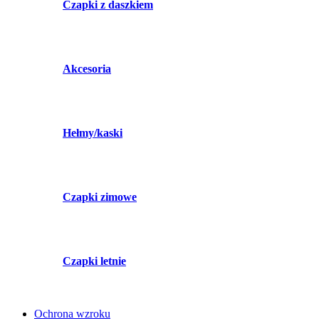
Czapki z daszkiem
Akcesoria
Hełmy/kaski
Czapki zimowe
Czapki letnie
Ochrona wzroku